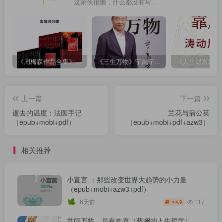
这家伙很懒，什么都没有写...
《周梅森作品全集》[共30册]
《三生万物》宁高宁（epub+mobi+azw3+pdf）
上一篇
下一篇
逝去的温度：法医手记
兰花与蒲公英
（epub+mobi+pdf）
（epub+mobi+pdf+azw3）
相关推荐
小宣言 ：那些改变世界大趋势的小力量
（epub+mobi+azw3+pdf）
117
6天前
4.9
￥
世间万物，总有欢喜（蔡澜的人生哲学）