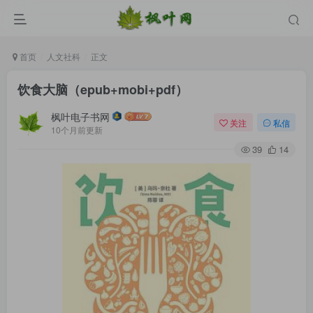
首页
人文社科
正文
饮食大脑（epub+mobi+pdf）
枫叶电子书网
关注
私信
10个月前更新
39
14
登录
没有账号？立即注册
用户名/手机号/邮箱
登录密码