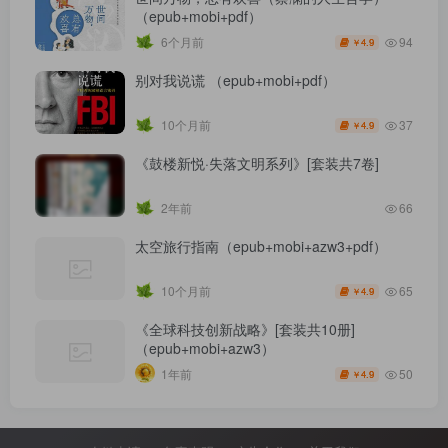
（epub+mobi+pdf）
94
6个月前
4.9
￥
别对我说谎 （epub+mobi+pdf）
37
10个月前
4.9
￥
《鼓楼新悦·失落文明系列》[套装共7卷]
2年前
66
太空旅行指南（epub+mobi+azw3+pdf）
65
10个月前
4.9
￥
《全球科技创新战略》[套装共10册]
（epub+mobi+azw3）
50
1年前
4.9
￥