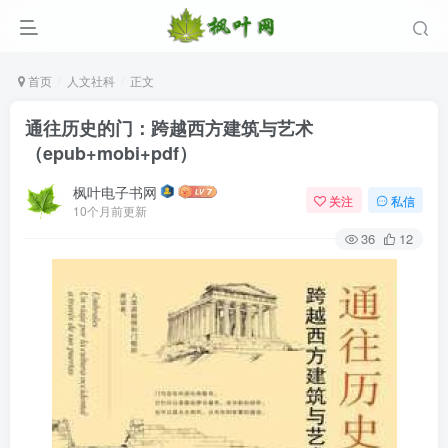
首页
人文社科
正文
通往历史的门：跨越西方建筑与艺术
（epub+mobi+pdf）
枫叶电子书网
关注
私信
10个月前更新
36
12
登录
没有账号？立即注册
用户名/手机号/邮箱
登录密码