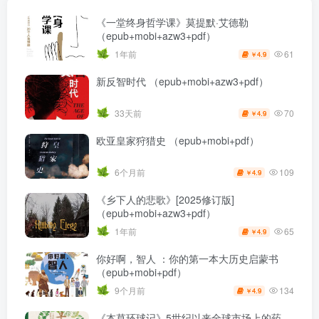
《一堂终身哲学课》莫提默·艾德勒
（epub+mobi+azw3+pdf）
61
1年前
4.9
￥
新反智时代 （epub+mobi+azw3+pdf）
70
33天前
4.9
￥
欧亚皇家狩猎史 （epub+mobi+pdf）
109
6个月前
4.9
￥
《乡下人的悲歌》[2025修订版]
（epub+mobi+azw3+pdf）
65
1年前
4.9
￥
你好啊，智人 ：你的第一本大历史启蒙书
（epub+mobi+pdf）
134
9个月前
4.9
￥
《本草环球记》5世纪以来全球市场上的药