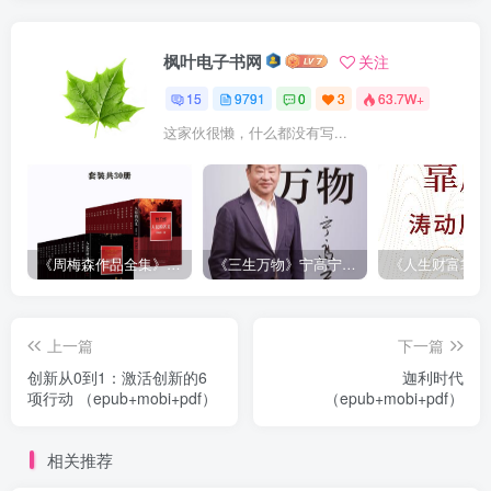
枫叶电子书网
关注
15
9791
0
3
63.7W+
这家伙很懒，什么都没有写...
《周梅森作品全集》[共30册]
《三生万物》宁高宁（epub+mobi+azw3+pdf）
上一篇
下一篇
创新从0到1：激活创新的6
迦利时代
项行动 （epub+mobi+pdf）
（epub+mobi+pdf）
相关推荐