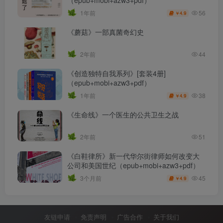
（epub+mobi+azw3+pdf）
56
1年前
4.9
￥
《蘑菇》一部真菌奇幻史
2年前
44
《创造独特自我系列》[套装4册]
（epub+mobi+azw3+pdf）
38
1年前
4.9
￥
《生命线》一个医生的公共卫生之战
2年前
51
《白鞋律所》新一代华尔街律师如何改变大
公司和美国世纪（epub+mobi+azw3+pdf）
45
3个月前
4.9
￥
友链申请
免责声明
广告合作
关于我们