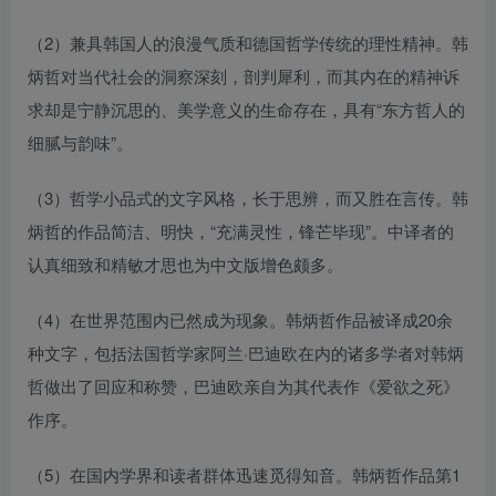
（2）兼具韩国人的浪漫气质和德国哲学传统的理性精神。韩
炳哲对当代社会的洞察深刻，剖判犀利，而其内在的精神诉
求却是宁静沉思的、美学意义的生命存在，具有“东方哲人的
细腻与韵味”。
（3）哲学小品式的文字风格，长于思辨，而又胜在言传。韩
炳哲的作品简洁、明快，“充满灵性，锋芒毕现”。中译者的
认真细致和精敏才思也为中文版增色颇多。
（4）在世界范围内已然成为现象。韩炳哲作品被译成20余
种文字，包括法国哲学家阿兰·巴迪欧在内的诸多学者对韩炳
哲做出了回应和称赞，巴迪欧亲自为其代表作《爱欲之死》
作序。
（5）在国内学界和读者群体迅速觅得知音。韩炳哲作品第1