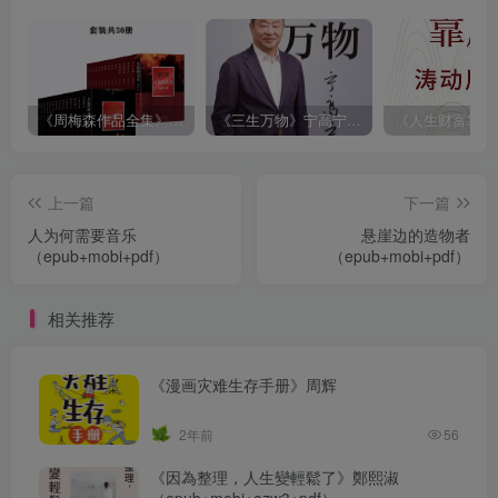
《周梅森作品全集》[共30册]
《三生万物》宁高宁（epub+mobi+azw3+pdf）
上一篇
下一篇
人为何需要音乐
悬崖边的造物者
（epub+mobi+pdf）
（epub+mobi+pdf）
相关推荐
《漫画灾难生存手册》周辉
2年前
56
《因為整理，人生變輕鬆了》鄭熙淑