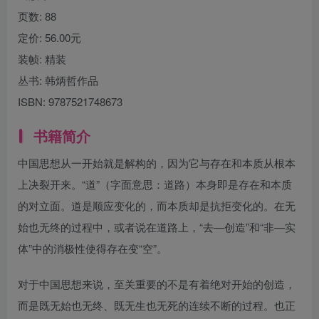
页数:
88
定价:
56.00元
装帧:
精装
丛书:
韩炳哲作品
ISBN:
9787521748673
书籍简介
中国思想从一开始就是解构的，因为它与存在和本质从根本
上决裂开来。“道”（字面意思：道路）本身即是存在和本质
的对立面。道是顺应变化的，而本质却是抗拒变化的。在无
始也无终的过程中，或者说在道路上，“去—创造”和“非—实
体”中的消极性使得存在变“空”。
对于中国思想来说，至关重要的不是有着绝对开始的创造，
而是既无始也无终、既无生也无死的连续不断的过程。也正