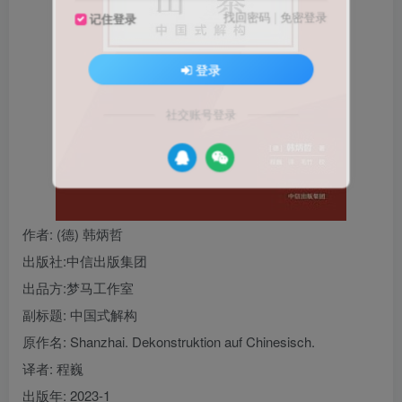
找回密码
|
免密登录
记住登录
登录
社交账号登录
作者
: (德) 韩炳哲
出版社:
中信出版集团
出品方:
梦马工作室
副标题:
中国式解构
原作名:
Shanzhai. Dekonstruktion auf Chinesisch.
译者
: 程巍
出版年:
2023-1