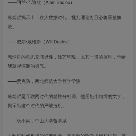
——阿兰•巴迪欧（Alain Badiou）
韩炳哲揭示出，在大数据时代，批判理论将且必将重整旗
鼓。
——威尔•戴维斯（Will Davies）
韩炳哲的哲思充满灵性，锋芒毕现，以其一贯的犀利，带给
我凝视深渊的勇气。
——贾克防，西北师范大学哲学学院
韩炳哲是互联网时代的精神分析师。他用短小精悍的文字，
揭示出这个时代的严峻危机。
——杨不风，中山大学哲学系
大数据时代形成的纷繁现象，需要新的哲学思维和框架，韩