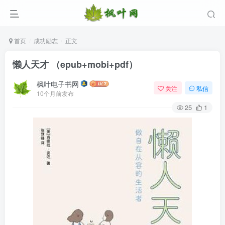
首页
成功励志
正文
懒人天才 （epub+mobi+pdf）
枫叶电子书网
关注
私信
10个月前发布
25
1
登录
没有账号？立即注册
用户名/手机号/邮箱
登录密码