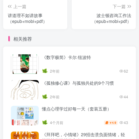
上一篇
下一篇
讲道理不如讲故事
波士顿咨询工作法
（epub+mobi+pdf）
（epub+mobi+pdf）
相关推荐
《数字极简》卡尔·纽波特
2年前
62
《孤独修心课》与孤独共处的9个习惯
2年前
44
懂点心理学过好每一天（套装五册）
43
4个月前
4.9
￥
《拜拜吧，小情绪》29招击溃负面情绪，轻