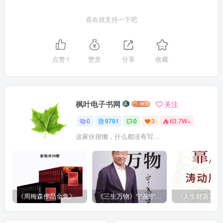
喜欢就支持一下吧
点赞
1
赞赏
分享
收藏
枫叶电子书网
关注
0
9791
0
3
63.7W+
这家伙很懒，什么都没有写...
《周梅森作品全集》[共30册]
《三生万物》宁高宁（epub+mobi+azw3+pdf）