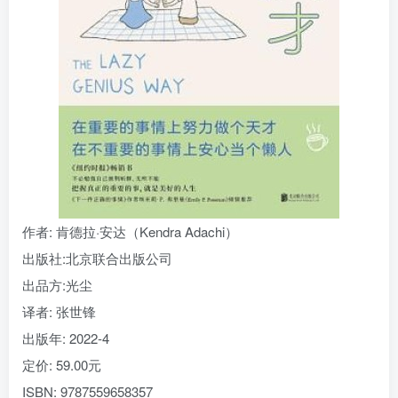
找回密码
|
免密登录
记住登录
登录
社交账号登录
作者
: 肯德拉·安达（Kendra Adachi）
出版社:
北京联合出版公司
出品方:
光尘
译者
: 张世锋
出版年:
2022-4
定价:
59.00元
ISBN:
9787559658357