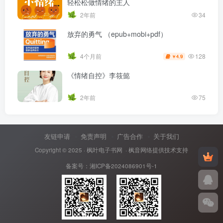
轻松松做情绪的主人
2年前
34
放弃的勇气 （epub+mobi+pdf）
128
4个月前
4.9
￥
《情绪自控》李筱懿
2年前
75
友链申请
免责声明
广告合作
关于我们
Copyright © 2025 ·
枫叶电子书网
· 枫音网络提供技术支持
备案号：
湘ICP备2024086901号-1