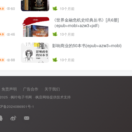
60
10个月前
4.9
《世界金融危机史经典丛书》[共6册]
（epub+mobi+azw3+pdf）
46
10个月前
4.9
影响商业的50本书(epub+azw3+mobi)
88
10个月前
4.9
免责声明
广告合作
关于我们
 2025 ·
枫叶电子书网
· 枫音网络提供技术支持
CP备2024086901号-1