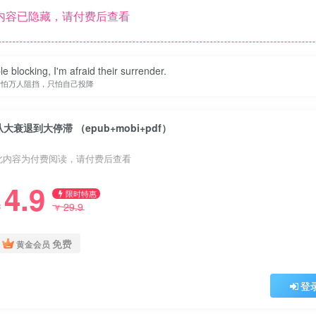
内容已隐藏，请付费后查看
le blocking, I'm afraid their surrender.
不怕万人阻挡，只怕自己投降
从大衰退到大停滞 （epub+mobi+pdf）
此内容为付费阅读，请付费后查看
4.9
限时特惠
29.9
￥
￥
免费
黄金会员
登