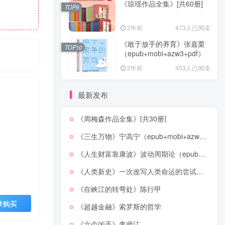
《琼瑶作品全集》[共60册]
TOP9
2年前
473人已阅读
《敢于放手的养育》张嘉栗
TOP10
（epub+mobi+azw3+pdf）
2年前
453人已阅读
最新发布
《周梅森作品全集》[共30册]
《三生万物》宁高宁（epub+mobi+azw3+pdf）
《人生财富靠康波》波动周期论（epub+mobi+azw3+pdf）
《人类新史》一次改写人类命运的尝试（epub+mobi+azw3+pdf）
《在峡江的转弯处》陈行甲
录购买
《超越金融》索罗斯的哲学
《六个凶手》李师江