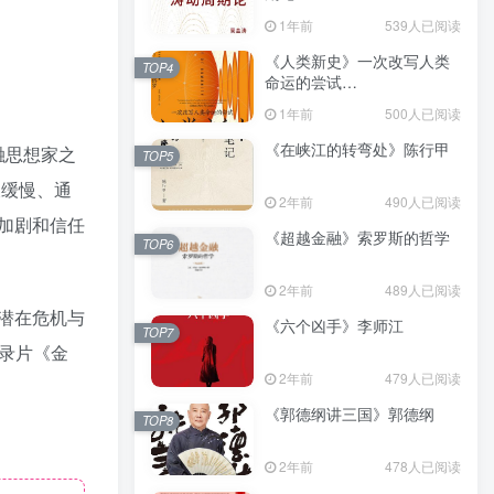
（epub+mobi+azw3+pdf）
1年前
539人已阅读
《人类新史》一次改写人类
TOP4
命运的尝试
（epub+mobi+azw3+pdf）
1年前
500人已阅读
《在峡江的转弯处》陈行甲
融思想家之
TOP5
长缓慢、通
2年前
490人已阅读
加剧和信任
《超越金融》索罗斯的哲学
TOP6
2年前
489人已阅读
潜在危机与
《六个凶手》李师江
TOP7
纪录片《金
2年前
479人已阅读
《郭德纲讲三国》郭德纲
TOP8
2年前
478人已阅读