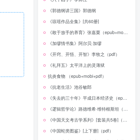
《郭德纲讲三国》郭德纲
《琼瑶作品全集》[共60册]
《敢于放手的养育》张嘉栗（epub+mobi+azw3+pdf）
《加缪情书集》阿尔贝·加缪
《开窍、开悟、开智》李牧之（pdf）
《礼拜五》太平洋上的灵薄狱
抗炎食物 （epub+mobi+pdf）
《抗老生活》池谷敏郎
《失去的三十年》平成日本经济史（epub+mobi+azw3+pdf）
《逻辑哲学论》路德维希·维特根斯坦（epub+mobi+azw3+pdf）
《中国天文考古学系列》[套装共5卷]（epub+mobi+azw3+pdf）
《中国蛇类图鉴》[上下册]（pdf）