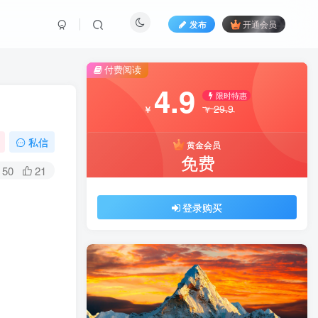
发布
开通会员
付费阅读
4.9
限时特惠
29.9
￥
￥
私信
黄金会员
免费
50
21
登录购买