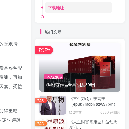
下载地址
热门文章
的乐观情
TOP1
后是各种影
眉睫，再加
875人已阅读
《周梅森作品全集》[共30册]
因素。受益
《三生万物》宁高宁
TOP2
（epub+mobi+azw3+pdf）
变得更糟
2年前
569人已阅读
决定时踌躇
《人生财富靠康波》波动周
TOP3
期论