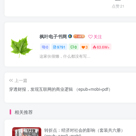
点赞
21
枫叶电子书网
关注
0
9791
0
3
63.6W+
这家伙很懒，什么都没有写...
上一篇
穿透财报，发现互联网的商业逻辑 （epub+mobi+pdf）
相关推荐
转折点：经济对社会的影响（套装共六册）
(epub+azw3+mobi)