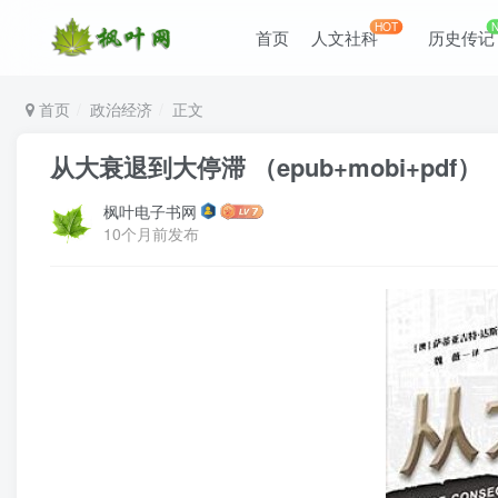
HOT
首页
人文社科
历史传记
首页
政治经济
正文
从大衰退到大停滞 （epub+mobi+pdf）
枫叶电子书网
10个月前发布