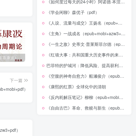
《如何度过每天的24小时》阿诺德·本涅特（epub+mobi+azw3+pdf）
《学会闲聊》森优子（pdf）
《人设、流量与成交》王扬名（epub+mobi+azw3+pdf）
《主角》一战成名（epub+mobi+azw3+pdf）
《一生之敌》史蒂文·普莱斯菲尔德（epub+mobi+azw3+pdf）
《红墙大事：共和国重大历史事件的来龙去脉》（全二册）（pdf）
《人生财富靠康波》波动周期论（epub+mobi+azw3+pdf）
《人类新史》一次改写人类命运的尝试（epub+mobi+azw3+pdf）
《在峡江的转弯处》陈行甲
巴菲特的护城河：降低风险、提高获利的股市真规则(epub+azw3+mobi)
《空腹的神奇自愈力》船濑俊介（epub+mobi+azw3+pdf）
下一篇
《康熙的红票》全球化中的清朝
+mobi+pdf）
《反内耗解压笔记》柳柳（epub+mobi+azw3+pdf）
《自由古巴》革命、救赎与新生（epub+mobi+azw3+pdf）
w3+pdf）