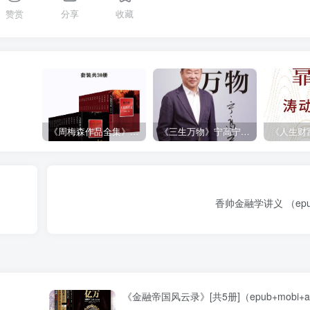
赞赏
分享
收藏
《周梅森作品全集》[共30册]
《三生万物》宁高宁（epub+mobi+azw3+pdf）
香帅金融学讲义 （epub
《金融帝国风云录》[共5册]（epub+mobi+az