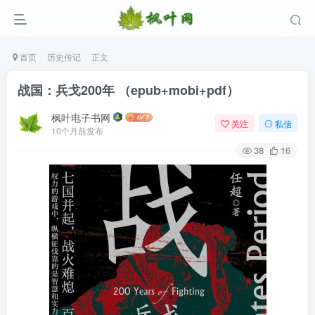
首页
历史传记
正文
战国：兵戈200年 （epub+mobi+pdf）
枫叶电子书网
关注
私信
10个月前发布
38
16
登录
没有账号？立即注册
用户名/手机号/邮箱
登录密码