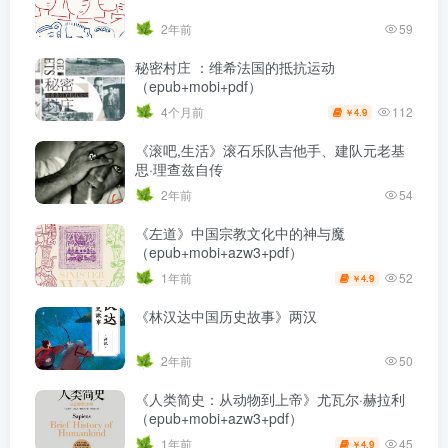
2年前
59
秘密村庄 ：维希法国的抵抗运动
（epub+mobi+pdf）
112
4个月前
4.9
￥
《滚吧,生活》滚石乐队吉他手、建队元老基
思·理查兹自传
2年前
54
《左道》中国宗教文化中的神与魔
（epub+mobi+azw3+pdf）
52
1年前
4.9
￥
《林汉达中国历史故事》两汉
2年前
50
《人类简史：从动物到上帝》尤瓦尔·赫拉利
（epub+mobi+azw3+pdf）
45
1年前
4.9
￥