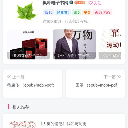
枫叶电子书网
关注
15
9791
0
3
63.7W+
这家伙很懒，什么都没有写...
《周梅森作品全集》[共30册]
《三生万物》宁高宁（epub+mobi+azw3+pdf）
上一篇
下一篇
嵇康传 （epub+mobi+pdf）
回望 （epub+mobi+pdf）
相关推荐
《人类的情感》认知与历史