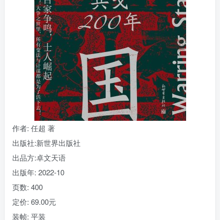
找回密码
|
免密登录
记住登录
登录
社交账号登录
作者
: 任超 著
出版社:
新世界出版社
出品方:
卓文天语
出版年:
2022-10
页数:
400
定价:
69.00元
装帧:
平装