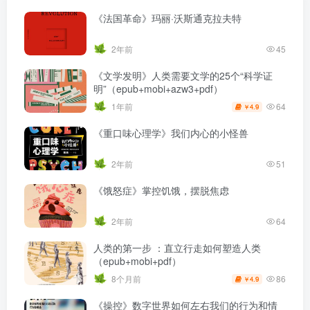
《法国革命》玛丽·沃斯通克拉夫特
2年前
45
《文学发明》人类需要文学的25个“科学证
明”（epub+mobi+azw3+pdf）
64
1年前
4.9
￥
《重口味心理学》我们内心的小怪兽
2年前
51
《饿怒症》掌控饥饿，摆脱焦虑
2年前
64
人类的第一步 ：直立行走如何塑造人类
（epub+mobi+pdf）
86
8个月前
4.9
￥
《操控》数字世界如何左右我们的行为和情