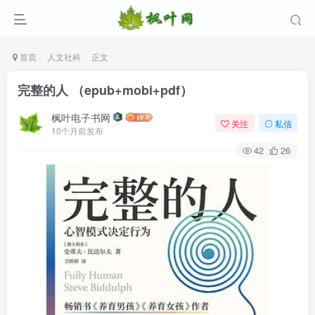
首页
人文社科
正文
完整的人 （epub+mobi+pdf）
枫叶电子书网
关注
私信
10个月前发布
42
26
登录
没有账号？立即注册
用户名/手机号/邮箱
登录密码