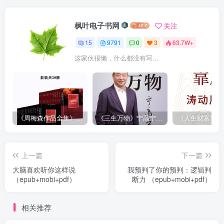
枫叶电子书网
关注
15
9791
0
3
63.7W+
这家伙很懒，什么都没有写...
《周梅森作品全集》[共30册]
《三生万物》宁高宁（epub+mobi+azw3+pdf）
上一篇
下一篇
大脑喜欢听你这样说
我预判了你的预判：逻辑判
（epub+mobi+pdf）
断力 （epub+mobi+pdf）
相关推荐