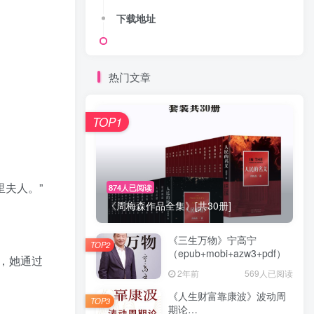
下载地址
热门文章
TOP1
夫人。”
874人已阅读
《周梅森作品全集》[共30册]
《三生万物》宁高宁
TOP2
（epub+mobi+azw3+pdf）
，她通过
2年前
569人已阅读
《人生财富靠康波》波动周
TOP3
期论