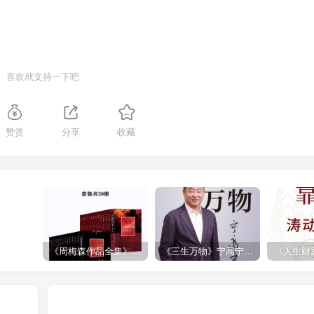
喜欢就支持一下吧
赞赏
分享
收藏
《周梅森作品全集》[共30册]
《三生万物》宁高宁（epub+mobi+azw3+pdf）