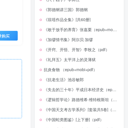
《郭德纲讲三国》郭德纲
《琼瑶作品全集》[共60册]
《敢于放手的养育》张嘉栗（epub+mobi+azw3+pdf）
录购买
《加缪情书集》阿尔贝·加缪
《开窍、开悟、开智》李牧之（pdf）
《礼拜五》太平洋上的灵薄狱
抗炎食物 （epub+mobi+pdf）
《抗老生活》池谷敏郎
《失去的三十年》平成日本经济史（epub+mobi+azw3+pdf）
《逻辑哲学论》路德维希·维特根斯坦（epub+mobi+azw3+pdf）
《中国天文考古学系列》[套装共5卷]（epub+mobi+azw3+pdf）
《中国蛇类图鉴》[上下册]（pdf）