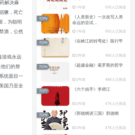
药解决麻
（epub+mobi+azw3+pdf）
1年前
535人已阅读
猖獗，死亡
《人类新史》一次改写人类
TOP4
国，为聪明
命运的尝试
（epub+mobi+azw3+pdf）
禁酒，公然
1年前
500人已阅读
《在峡江的转弯处》陈行甲
TOP5
2年前
490人已阅读
毒游戏永远
《超越金融》索罗斯的哲学
在他们的努
TOP6
系统面目一
2年前
489人已阅读
美国乃至全
《六个凶手》李师江
TOP7
2年前
479人已阅读
《郭德纲讲三国》郭德纲
TOP8
2年前
478人已阅读