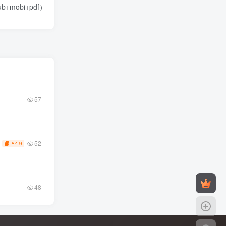
+mobi+pdf）
57
52
4.9
￥
48