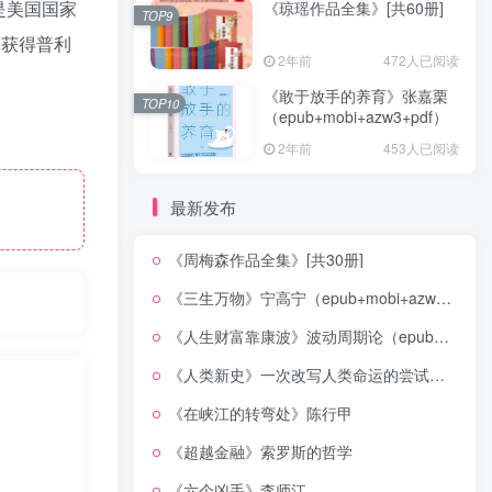
还是美国国家
《琼瑶作品全集》[共60册]
TOP9
道获得普利
2年前
472人已阅读
《敢于放手的养育》张嘉栗
TOP10
（epub+mobi+azw3+pdf）
2年前
453人已阅读
最新发布
《周梅森作品全集》[共30册]
《三生万物》宁高宁（epub+mobi+azw3+pdf）
《人生财富靠康波》波动周期论（epub+mobi+azw3+pdf）
《人类新史》一次改写人类命运的尝试（epub+mobi+azw3+pdf）
《在峡江的转弯处》陈行甲
《超越金融》索罗斯的哲学
《六个凶手》李师江