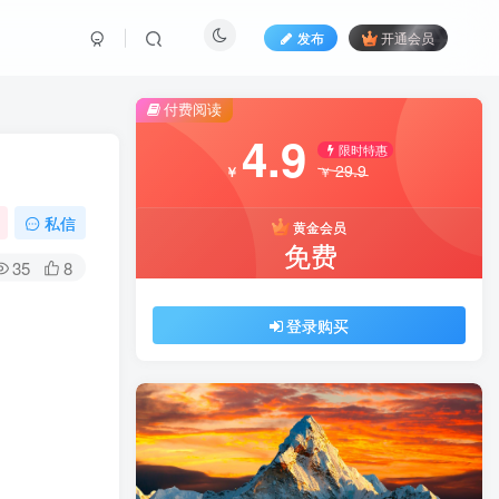
发布
开通会员
付费阅读
4.9
限时特惠
29.9
￥
￥
私信
黄金会员
免费
35
8
登录购买