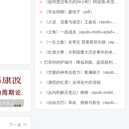
《如何度过每天的24小时》阿诺德·本涅特（epub+mobi+azw3+pdf）
《学会闲聊》森优子（pdf）
《人设、流量与成交》王扬名（epub+mobi+azw3+pdf）
《主角》一战成名（epub+mobi+azw3+pdf）
《一生之敌》史蒂文·普莱斯菲尔德（epub+mobi+azw3+pdf）
《红墙大事：共和国重大历史事件的来龙去脉》（全二册）（pdf）
巴菲特的护城河：降低风险、提高获利的股市真规则(epub+azw3+mobi)
《空腹的神奇自愈力》船濑俊介（epub+mobi+azw3+pdf）
《康熙的红票》全球化中的清朝
《反内耗解压笔记》柳柳（epub+mobi+azw3+pdf）
《自由古巴》革命、救赎与新生（epub+mobi+azw3+pdf）
《人生财富靠康波》波动周期论（epub+mobi+azw3+pdf）
《人类新史》一次改写人类命运的尝试（epub+mobi+azw3+pdf）
《在峡江的转弯处》陈行甲
下一篇