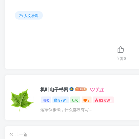
人文社科
点赞
8
枫叶电子书网
关注
0
9791
0
3
63.6W+
这家伙很懒，什么都没有写...
上一篇