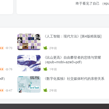
终于看见了自己 （epub
《人工智能：现代方法》[第4版精装版]
70
2年前
4.9
《比山更高》自由攀登者的悲情与荣耀
（epub+mobi+azw3+pdf）
76
1年前
4.9
df）
《数字化孤独》社交媒体时代的亲密关系
47
2年前
4.9