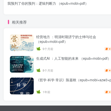
我预判了你的预判：逻辑判断力 （epub+mobi+pdf）
相关推荐
经营地方 ：明清时期济宁的士绅与社会
（epub+mobi+pdf）
9个月前
￥
生成式AI ：人工智能的未来 （epub+mobi+pdf）
8个月前
￥
《哲学·科学·常识》陈嘉映（epub+mobi+azw3+p
1年前
￥