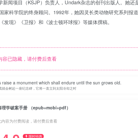
特科学新闻项目（KSJP）负责人，Undark杂志的创刊出版人。她
国家科学院的终身顾问。1992年，她因灵长类动物研究系列报
《发现》《卫报》和《波士顿环球报》等媒体撰稿。
内容已隐藏，请付费后查看
 raise a monument which shall endure until the sun grows old.
成就会树起一座纪念碑，它将一直立到太阳冷却之时
毒理学破案手册 （epub+mobi+pdf）
此内容为付费阅读，请付费后查看
限时特惠