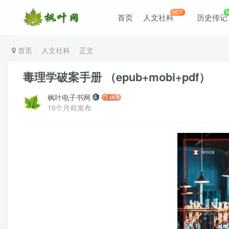
HOT
首页
人文社科
历史传记
首页
人文社科
正文
毒理学破案手册 （epub+mobi+pdf）
枫叶电子书网
10个月前发布