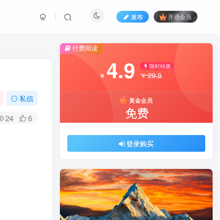
发布
开通会员
付费阅读
4.9
限时特惠
29.9
￥
￥
私信
黄金会员
免费
24
6
登录购买