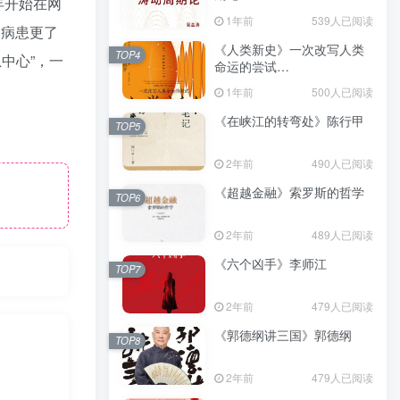
年开始在网
（epub+mobi+azw3+pdf）
1年前
539人已阅读
助病患更了
《人类新史》一次改写人类
TOP4
中心”，一
命运的尝试
（epub+mobi+azw3+pdf）
1年前
500人已阅读
《在峡江的转弯处》陈行甲
TOP5
2年前
490人已阅读
《超越金融》索罗斯的哲学
TOP6
2年前
489人已阅读
《六个凶手》李师江
TOP7
2年前
479人已阅读
《郭德纲讲三国》郭德纲
TOP8
2年前
479人已阅读