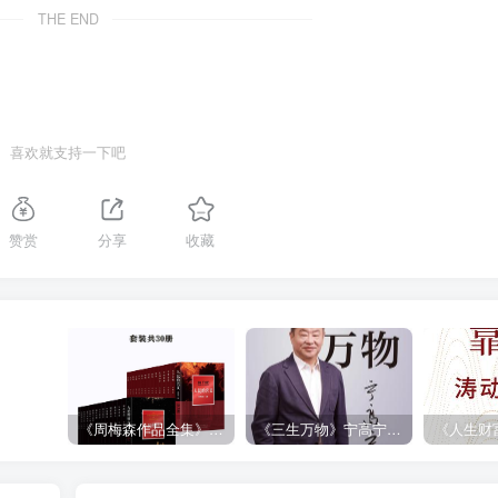
THE END
喜欢就支持一下吧
赞赏
分享
收藏
《周梅森作品全集》[共30册]
《三生万物》宁高宁（epub+mobi+azw3+pdf）