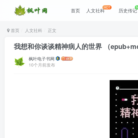
HOT
首页
人文社科
历史传记
首页
人文社科
正文
我想和你谈谈精神病人的世界 （epub+mob
枫叶电子书网
10个月前发布