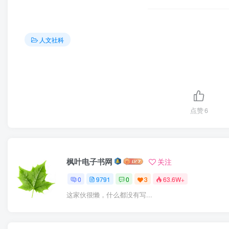
人文社科
点赞
6
枫叶电子书网
关注
0
9791
0
3
63.6W+
这家伙很懒，什么都没有写...