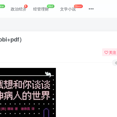
New
Well
Good
政治经济
经管理财
文学小说
i+pdf）
关注
登录
没有账号？立即注册