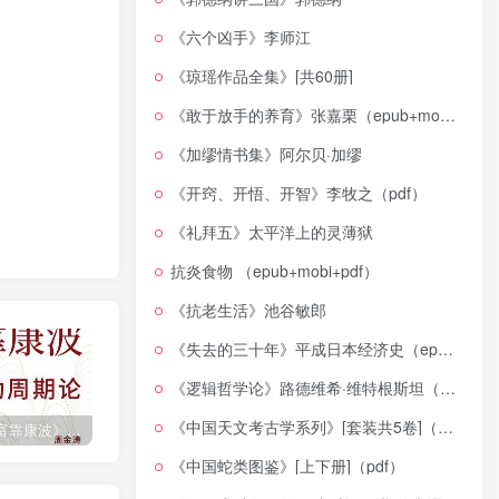
《六个凶手》李师江
《琼瑶作品全集》[共60册]
《敢于放手的养育》张嘉栗（epub+mobi+azw3+pdf）
《加缪情书集》阿尔贝·加缪
《开窍、开悟、开智》李牧之（pdf）
《礼拜五》太平洋上的灵薄狱
抗炎食物 （epub+mobi+pdf）
《抗老生活》池谷敏郎
《失去的三十年》平成日本经济史（epub+mobi+azw3+pdf）
《逻辑哲学论》路德维希·维特根斯坦（epub+mobi+azw3+pdf）
《中国天文考古学系列》[套装共5卷]（epub+mobi+azw3+pdf）
《人生财富靠康波》波动周期论（epub+mobi+azw3+pdf）
《人类新史》一次改写人类命运的尝试（epub+mobi+azw3+pdf）
《在峡江的转弯处》陈行甲
《中国蛇类图鉴》[上下册]（pdf）