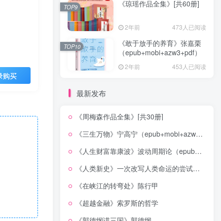
《琼瑶作品全集》[共60册]
TOP9
2年前
473人已阅读
《敢于放手的养育》张嘉栗
TOP10
（epub+mobi+azw3+pdf）
2年前
453人已阅读
录购买
最新发布
《周梅森作品全集》[共30册]
《三生万物》宁高宁（epub+mobi+azw3+pdf）
《人生财富靠康波》波动周期论（epub+mobi+azw3+pdf）
《人类新史》一次改写人类命运的尝试（epub+mobi+azw3+pdf）
《在峡江的转弯处》陈行甲
《超越金融》索罗斯的哲学
《郭德纲讲三国》郭德纲