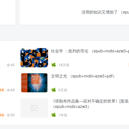
没用的知识又增加了 （epub+
社会学 ：批判的导论 （epub+mobi+azw3+
45
18天前
）
文明之光 （epub+mobi+azw3+pdf）
69
6天前
4.9
《塔勒布作品集—应对不确定的世界》[套装
（epub+mobi+azw3）
50
1年前
4.9