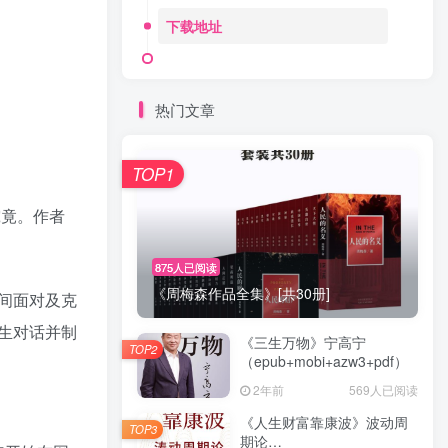
下载地址
热门文章
TOP1
究竟。作者
875人已阅读
《周梅森作品全集》[共30册]
间面对及克
生对话并制
《三生万物》宁高宁
TOP2
（epub+mobi+azw3+pdf）
2年前
569人已阅读
《人生财富靠康波》波动周
TOP3
期论