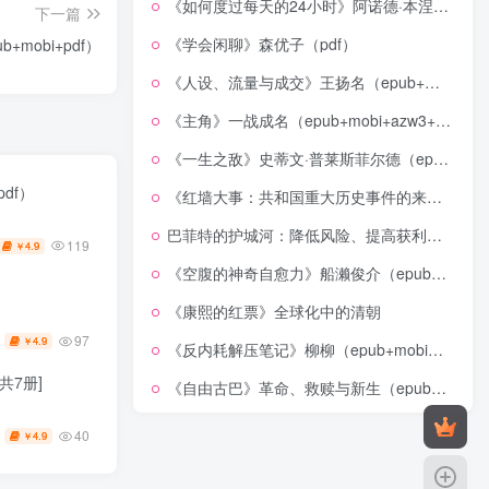
《如何度过每天的24小时》阿诺德·本涅特（epub+mobi+azw3+pdf）
下一篇
《学会闲聊》森优子（pdf）
mobi+pdf）
《人设、流量与成交》王扬名（epub+mobi+azw3+pdf）
《主角》一战成名（epub+mobi+azw3+pdf）
《一生之敌》史蒂文·普莱斯菲尔德（epub+mobi+azw3+pdf）
pdf）
《红墙大事：共和国重大历史事件的来龙去脉》（全二册）（pdf）
巴菲特的护城河：降低风险、提高获利的股市真规则(epub+azw3+mobi)
119
4.9
￥
《空腹的神奇自愈力》船濑俊介（epub+mobi+azw3+pdf）
《康熙的红票》全球化中的清朝
97
4.9
￥
《反内耗解压笔记》柳柳（epub+mobi+azw3+pdf）
共7册]
《自由古巴》革命、救赎与新生（epub+mobi+azw3+pdf）
40
4.9
￥