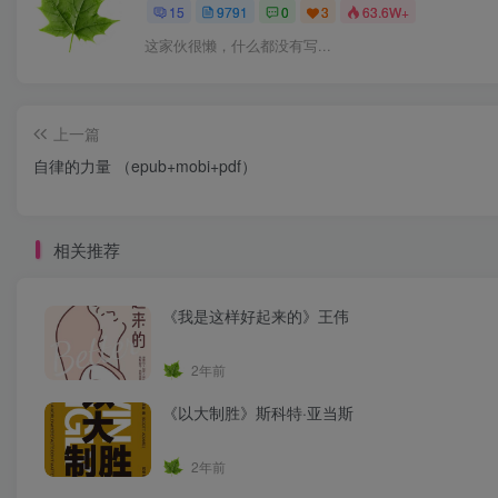
15
9791
0
3
63.6W+
这家伙很懒，什么都没有写...
上一篇
自律的力量 （epub+mobi+pdf）
相关推荐
《我是这样好起来的》王伟
2年前
《以大制胜》斯科特·亚当斯
2年前