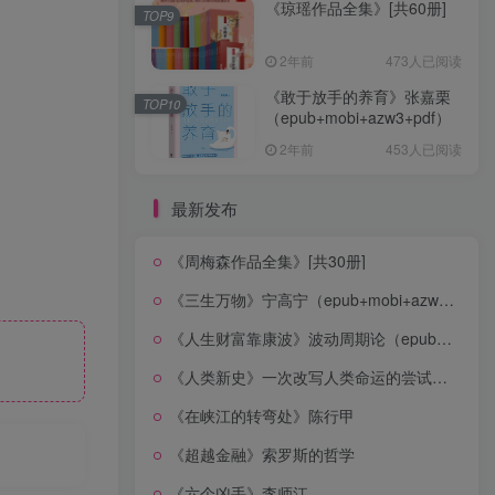
《琼瑶作品全集》[共60册]
TOP9
2年前
473人已阅读
《敢于放手的养育》张嘉栗
TOP10
（epub+mobi+azw3+pdf）
2年前
453人已阅读
最新发布
《周梅森作品全集》[共30册]
《三生万物》宁高宁（epub+mobi+azw3+pdf）
《人生财富靠康波》波动周期论（epub+mobi+azw3+pdf）
《人类新史》一次改写人类命运的尝试（epub+mobi+azw3+pdf）
《在峡江的转弯处》陈行甲
《超越金融》索罗斯的哲学
《六个凶手》李师江