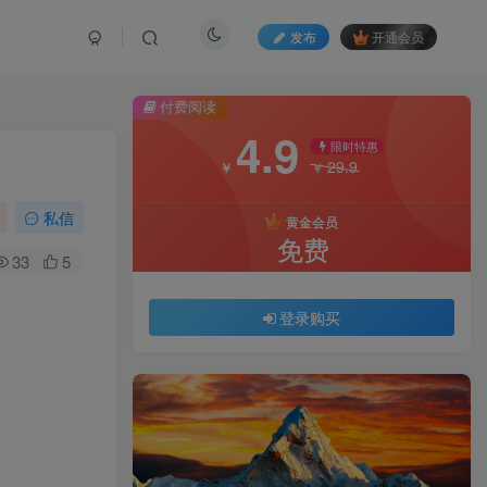
发布
开通会员
付费阅读
4.9
限时特惠
29.9
￥
￥
私信
黄金会员
免费
33
5
登录购买