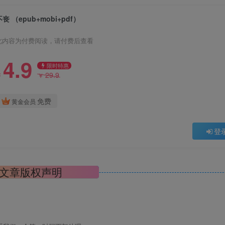
不丧 （epub+mobi+pdf）
此内容为付费阅读，请付费后查看
4.9
限时特惠
29.9
￥
￥
免费
黄金会员
登
文章版权声明