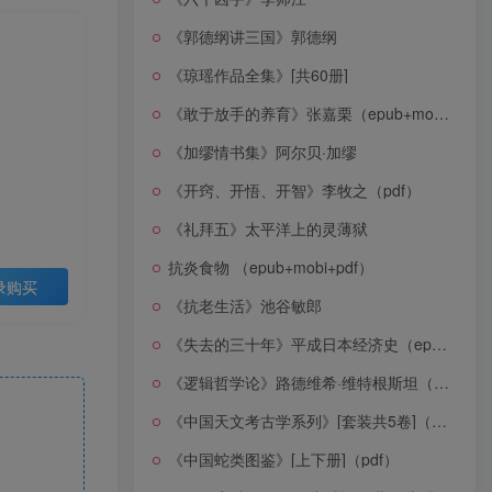
《郭德纲讲三国》郭德纲
《琼瑶作品全集》[共60册]
《敢于放手的养育》张嘉栗（epub+mobi+azw3+pdf）
《加缪情书集》阿尔贝·加缪
《开窍、开悟、开智》李牧之（pdf）
《礼拜五》太平洋上的灵薄狱
抗炎食物 （epub+mobi+pdf）
录购买
《抗老生活》池谷敏郎
《失去的三十年》平成日本经济史（epub+mobi+azw3+pdf）
《逻辑哲学论》路德维希·维特根斯坦（epub+mobi+azw3+pdf）
《中国天文考古学系列》[套装共5卷]（epub+mobi+azw3+pdf）
《中国蛇类图鉴》[上下册]（pdf）