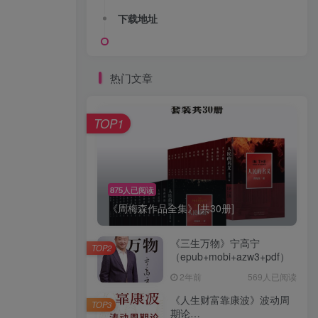
下载地址
热门文章
TOP1
875人已阅读
《周梅森作品全集》[共30册]
《三生万物》宁高宁
TOP2
（epub+mobi+azw3+pdf）
2年前
569人已阅读
《人生财富靠康波》波动周
TOP3
期论