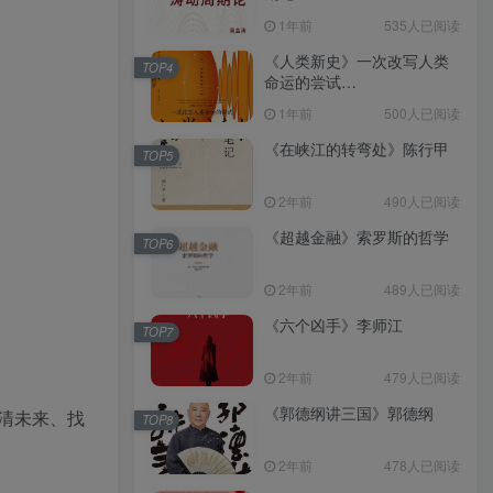
（epub+mobi+azw3+pdf）
1年前
535人已阅读
《人类新史》一次改写人类
TOP4
命运的尝试
（epub+mobi+azw3+pdf）
1年前
500人已阅读
《在峡江的转弯处》陈行甲
TOP5
2年前
490人已阅读
《超越金融》索罗斯的哲学
TOP6
2年前
489人已阅读
《六个凶手》李师江
TOP7
2年前
479人已阅读
《郭德纲讲三国》郭德纲
清未来、找
TOP8
2年前
478人已阅读