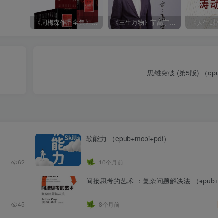
《周梅森作品全集》[共30册]
《三生万物》宁高宁（epub+mobi+azw3+pdf）
思维突破 (第5版) （epu
软能力 （epub+mobi+pdf）
62
10个月前
间接思考的艺术 ：复杂问题解决法 （epub+mo
45
8个月前