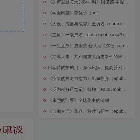
《如何度过每天的24小时》阿诺德·本涅特（epub+mobi+azw3+pdf）
《学会闲聊》森优子（pdf）
《人设、流量与成交》王扬名（epub+mobi+azw3+pdf）
《主角》一战成名（epub+mobi+azw3+pdf）
《一生之敌》史蒂文·普莱斯菲尔德（epub+mobi+azw3+pdf）
《红墙大事：共和国重大历史事件的来龙去脉》（全二册）（pdf）
巴菲特的护城河：降低风险、提高获利的股市真规则(epub+azw3+mobi)
《空腹的神奇自愈力》船濑俊介（epub+mobi+azw3+pdf）
《反内耗解压笔记》柳柳（epub+mobi+azw3+pdf）
《康熙的红票》全球化中的清朝
《自由古巴》革命、救赎与新生（epub+mobi+azw3+pdf）