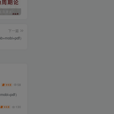
《人生财富靠康波》波动周期论（epub+mobi+azw3+pdf）
《人类新史》一次改写人类命运的尝试（epub+mobi+azw3+pdf）
《在峡江的转弯处》陈行甲
下一篇
b+mobi+pdf）
58
4.9
￥
bi+pdf）
130
4.9
￥