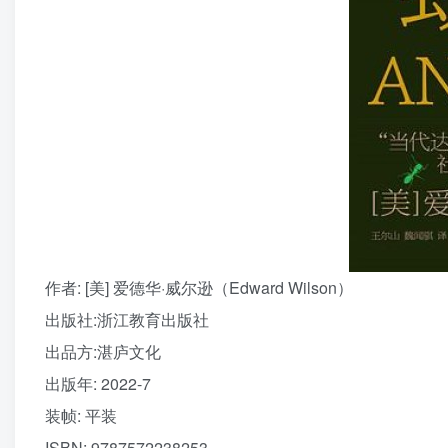
作者
: [美] 爱德华·威尔逊（Edward Wilson）
出版社:
浙江教育出版社
出品方:
湛庐文化
出版年:
2022-7
装帧:
平装
ISBN:
9787572238253