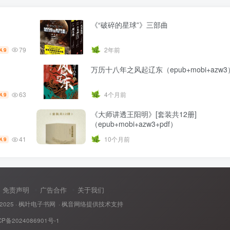
《“破碎的星球”》三部曲
79
2年前
4.9
万历十八年之风起辽东（epub+mobi+azw3
63
4个月前
4.9
《大师讲透王阳明》[套装共12册]
（epub+mobi+azw3+pdf）
41
10个月前
4.9
免责声明
广告合作
关于我们
 2025 ·
枫叶电子书网
· 枫音网络提供技术支持
CP备2024086901号-1