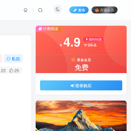
发布
开通会员
付费阅读
4.9
限时特惠
29.9
￥
￥
私信
黄金会员
免费
23
25
登录购买