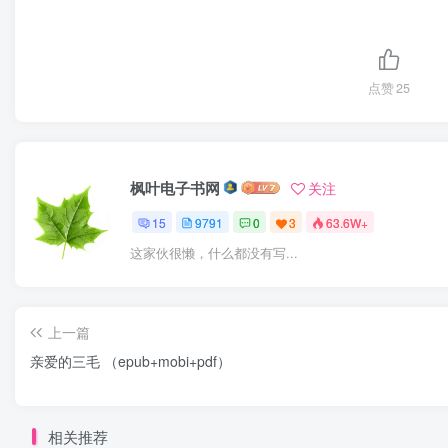
点赞
25
枫叶电子书网
关注
15
9791
0
3
63.6W+
这家伙很懒，什么都没有写...
上一篇
亲爱的三毛 （epub+mobi+pdf）
相关推荐