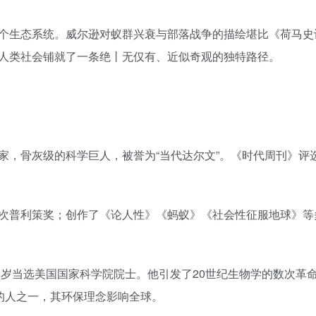
个生态系统。威尔逊对蚁群兴衰与部落战争的描绘堪比《荷马史
人类社会铺就了一条绝丨无仅有、近似奇观的独特路径。
，骨灰级的科学巨人，被誉为“当代达尔文”。《时代周刊》评选
次普利策奖；创作了《论人性》《蚂蚁》《社会性征服地球》等
0岁当选美国国家科学院院士。他引发了20世纪生物学的数次革
的人之一，其环保理念影响全球。