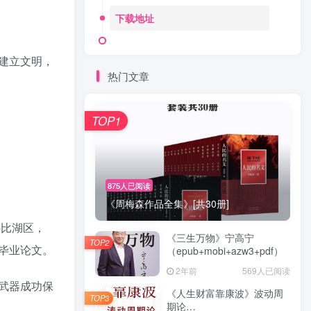
下载地址
建立文明，
热门文章
TOP1
875人已阅读
《周梅森作品全集》[共30册]
科比湖区，
《三生万物》宁高宁
TOP2
毕业论文。
（epub+mobi+azw3+pdf）
2年前
569人已阅读
武器成功保
《人生财富靠康波》波动周
TOP3
期论