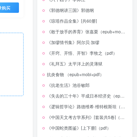
录购买
《郭德纲讲三国》郭德纲
《琼瑶作品全集》[共60册]
《敢于放手的养育》张嘉栗（epub+mobi+azw3+pdf）
《加缪情书集》阿尔贝·加缪
《开窍、开悟、开智》李牧之（pdf）
《礼拜五》太平洋上的灵薄狱
抗炎食物 （epub+mobi+pdf）
《抗老生活》池谷敏郎
《失去的三十年》平成日本经济史（epub+mobi+azw3+pdf）
《逻辑哲学论》路德维希·维特根斯坦（epub+mobi+azw3+pdf）
《中国天文考古学系列》[套装共5卷]（epub+mobi+azw3+pdf）
《中国蛇类图鉴》[上下册]（pdf）