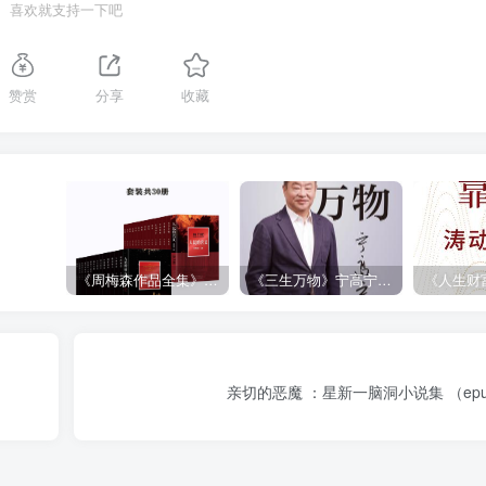
喜欢就支持一下吧
赞赏
分享
收藏
《周梅森作品全集》[共30册]
《三生万物》宁高宁（epub+mobi+azw3+pdf）
亲切的恶魔 ：星新一脑洞小说集 （epub+