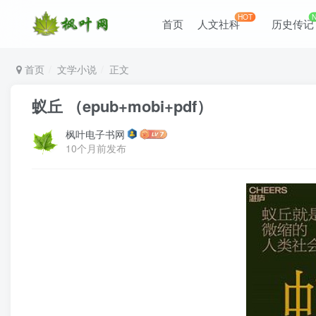
HOT
首页
人文社科
历史传记
首页
文学小说
正文
蚁丘 （epub+mobi+pdf）
枫叶电子书网
10个月前发布