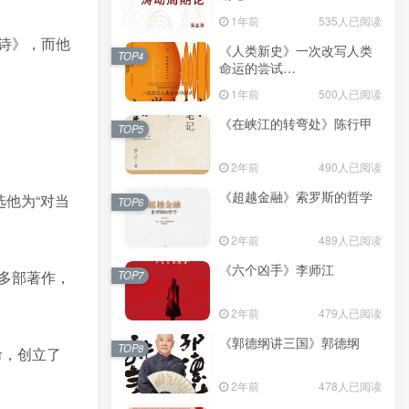
（epub+mobi+azw3+pdf）
1年前
535人已阅读
诗》，而他
《人类新史》一次改写人类
TOP4
命运的尝试
（epub+mobi+azw3+pdf）
1年前
500人已阅读
《在峡江的转弯处》陈行甲
TOP5
2年前
490人已阅读
《超越金融》索罗斯的哲学
他为“对当
TOP6
2年前
489人已阅读
《六个凶手》李师江
多部著作，
TOP7
2年前
479人已阅读
《郭德纲讲三国》郭德纲
TOP8
命，创立了
2年前
478人已阅读