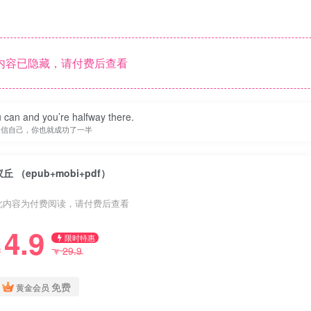
内容已隐藏，请付费后查看
 can and you’re halfway there.
相信自己，你也就成功了一半
蚁丘 （epub+mobi+pdf）
此内容为付费阅读，请付费后查看
4.9
限时特惠
29.9
￥
￥
免费
黄金会员