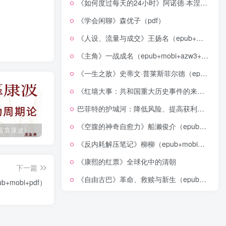
《如何度过每天的24小时》阿诺德·本涅特（epub+mobi+azw3+pdf）
《学会闲聊》森优子（pdf）
《人设、流量与成交》王扬名（epub+mobi+azw3+pdf）
《主角》一战成名（epub+mobi+azw3+pdf）
《一生之敌》史蒂文·普莱斯菲尔德（epub+mobi+azw3+pdf）
《红墙大事：共和国重大历史事件的来龙去脉》（全二册）（pdf）
巴菲特的护城河：降低风险、提高获利的股市真规则(epub+azw3+mobi)
《空腹的神奇自愈力》船濑俊介（epub+mobi+azw3+pdf）
《人生财富靠康波》波动周期论（epub+mobi+azw3+pdf）
《人类新史》一次改写人类命运的尝试（epub+mobi+azw3+pdf）
《在峡江的转弯处》陈行甲
《反内耗解压笔记》柳柳（epub+mobi+azw3+pdf）
《康熙的红票》全球化中的清朝
下一篇
《自由古巴》革命、救赎与新生（epub+mobi+azw3+pdf）
mobi+pdf）