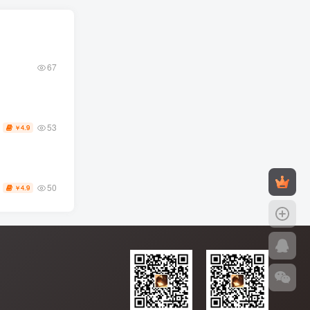
67
）
53
4.9
￥
50
4.9
￥