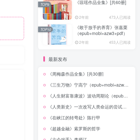
《琼瑶作品全集》[共60册]
TOP9
2年前
473人已阅读
《敢于放手的养育》张嘉栗
TOP10
（epub+mobi+azw3+pdf）
2年前
453人已阅读
最新发布
《周梅森作品全集》[共30册]
《三生万物》宁高宁（epub+mobi+azw3+pdf）
《人生财富靠康波》波动周期论（epub+mobi+azw3+pdf）
《人类新史》一次改写人类命运的尝试（epub+mobi+azw3+pdf）
《在峡江的转弯处》陈行甲
《超越金融》索罗斯的哲学
《六个凶手》李师江