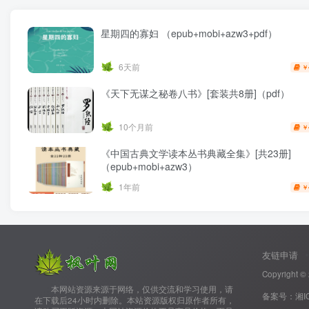
星期四的寡妇 （epub+mobi+azw3+pdf）
6天前
￥
《天下无谋之秘卷八书》[套装共8册]（pdf）
10个月前
￥
《中国古典文学读本丛书典藏全集》[共23册]
（epub+mobi+azw3）
1年前
￥
友链申请
Copyright ©
‌ ‌ ‌ ‌ ‌ ‌ ‌ ‌本网站资源来源于网络，仅供交流和学习使用，请
备案号：
湘I
在下载后24小时内删除。本站资源版权归原作者所有，