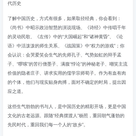
代历史
了解中国历史，方式有很多，如果取径经典，你会看到：
《尚书》中昭示政治智慧的演说现场、《诗经》中传唱千年
的灵动民歌、《左传》中的“大国崛起”和“诸神黄昏”、《论
语》中活泼泼的师生关系、《战国策》中“权力的游戏”；你
会认识：会哭爱笑会生气的先师孔子、气势如虹的辩手孟
子、“啰嗦”的苦行僧墨子、满腹“悖论”的神秘老子、嘲笑主流
价值的隐者庄子、讲求实用的儒学宗师荀子。作为有血有肉
的个体，他们与现实贴身肉搏，面对不确定的时局，提出因
应之道。
这些生气勃勃的书与人，是中国历史的精彩开场，更是中国
文化的古老远源。跟随“经典摆渡人”杨照，重回朝气蓬勃的
先民时代，重回我们每一个人的“故乡”。