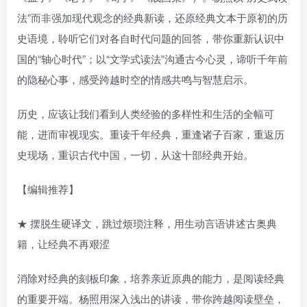
法”而非强加现代观念的经典新读，还原经典文本于原初的历
史语境，聆听它们对各自时代问题的回答，带你重新认识中
国的“轴心时代”；以“文学式读法”沟通古今心灵，谛听千年前
的隐秘心事，感受跨越时空的情感共鸣与智慧启示。
历史，应该让我们看到人类经验的多样性和生活的全幅可
能，进而审视现实。重读千年经典，重逢诸子百家，重返历
史现场，重识古代中国，一切，从这十部经典开始。
【编辑推荐】
★ 摆脱生硬译文，跳过烦琐注释，用生动言语讲述古奥典
籍，让经典不再艰涩
消除对经典的刻板印象，培养亲近原典的能力，是阅读经典
的重要开端。杨照用深入浅出的讲读，带你跨越阅读壁垒，