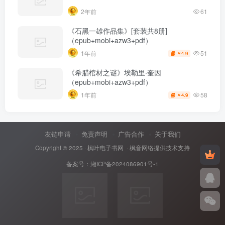
2年前
61
《石黑一雄作品集》[套装共8册]
（epub+mobi+azw3+pdf）
51
1年前
4.9
￥
《希腊棺材之谜》埃勒里·奎因
（epub+mobi+azw3+pdf）
58
1年前
4.9
￥
友链申请
免责声明
广告合作
关于我们
Copyright © 2025 ·
枫叶电子书网
· 枫音网络提供技术支持
备案号：
湘ICP备2024086901号-1