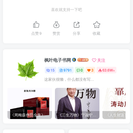
喜欢就支持一下吧
点赞
9
赞赏
分享
收藏
枫叶电子书网
关注
15
9791
0
3
63.6W+
这家伙很懒，什么都没有写...
《周梅森作品全集》[共30册]
《三生万物》宁高宁（epub+mobi+azw3+pdf）