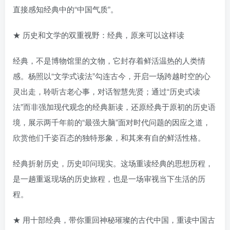
直接感知经典中的“中国气质”。
★ 历史和文学的双重视野：经典，原来可以这样读
经典，不是博物馆里的文物，它封存着鲜活温热的人类情
感。杨照以“文学式读法”勾连古今，开启一场跨越时空的心
灵出走，聆听古老心事，对话智慧先贤；通过“历史式读
法”而非强加现代观念的经典新读，还原经典于原初的历史语
境，展示两千年前的“最强大脑”面对时代问题的因应之道，
欣赏他们千姿百态的独特形象，和其来有自的鲜活性格。
经典折射历史，历史叩问现实。这场重读经典的思想历程，
是一趟重返现场的历史旅程，也是一场审视当下生活的历
程。
★ 用十部经典，带你重回神秘璀璨的古代中国，重读中国古