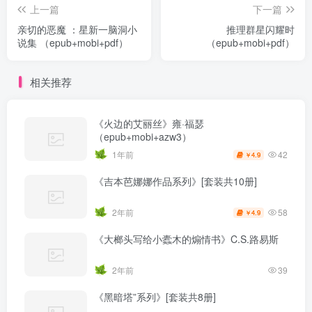
上一篇
下一篇
亲切的恶魔 ：星新一脑洞小
推理群星闪耀时
说集 （epub+mobi+pdf）
（epub+mobi+pdf）
相关推荐
《火边的艾丽丝》雍·福瑟
（epub+mobi+azw3）
42
1年前
4.9
￥
《吉本芭娜娜作品系列》[套装共10册]
58
2年前
4.9
￥
《大榔头写给小蠹木的煽情书》C.S.路易斯
2年前
39
《黑暗塔”系列》[套装共8册]