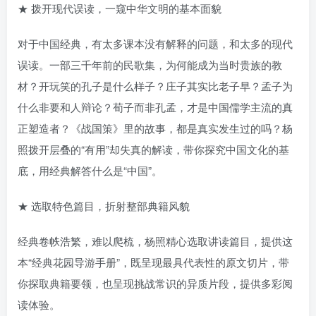
★ 拨开现代误读，一窥中华文明的基本面貌
对于中国经典，有太多课本没有解释的问题，和太多的现代
误读。一部三千年前的民歌集，为何能成为当时贵族的教
材？开玩笑的孔子是什么样子？庄子其实比老子早？孟子为
什么非要和人辩论？荀子而非孔孟，才是中国儒学主流的真
正塑造者？《战国策》里的故事，都是真实发生过的吗？杨
照拨开层叠的“有用”却失真的解读，带你探究中国文化的基
底，用经典解答什么是“中国”。
★ 选取特色篇目，折射整部典籍风貌
经典卷帙浩繁，难以爬梳，杨照精心选取讲读篇目，提供这
本“经典花园导游手册”，既呈现最具代表性的原文切片，带
你探取典籍要领，也呈现挑战常识的异质片段，提供多彩阅
读体验。