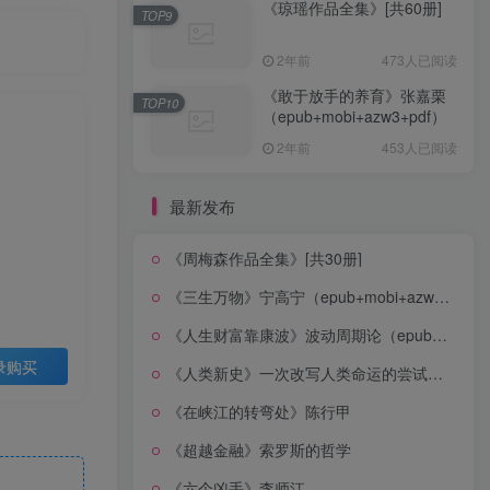
《琼瑶作品全集》[共60册]
TOP9
2年前
473人已阅读
《敢于放手的养育》张嘉栗
TOP10
（epub+mobi+azw3+pdf）
2年前
453人已阅读
最新发布
《周梅森作品全集》[共30册]
《三生万物》宁高宁（epub+mobi+azw3+pdf）
《人生财富靠康波》波动周期论（epub+mobi+azw3+pdf）
录购买
《人类新史》一次改写人类命运的尝试（epub+mobi+azw3+pdf）
《在峡江的转弯处》陈行甲
《超越金融》索罗斯的哲学
《六个凶手》李师江