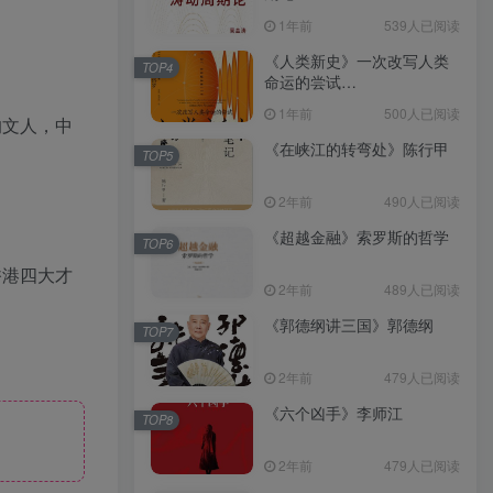
（epub+mobi+azw3+pdf）
1年前
539人已阅读
《人类新史》一次改写人类
TOP4
命运的尝试
（epub+mobi+azw3+pdf）
1年前
500人已阅读
的文人，中
《在峡江的转弯处》陈行甲
TOP5
2年前
490人已阅读
《超越金融》索罗斯的哲学
TOP6
香港四大才
2年前
489人已阅读
《郭德纲讲三国》郭德纲
TOP7
2年前
479人已阅读
《六个凶手》李师江
TOP8
2年前
479人已阅读