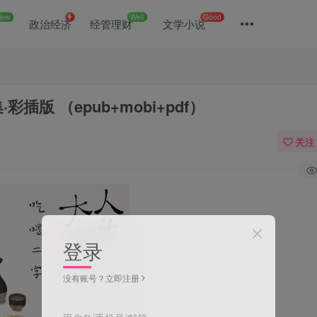
New
Well
Good
政治经济
经管理财
文学小说
版 （epub+mobi+pdf）
关注
登录
没有账号？立即注册