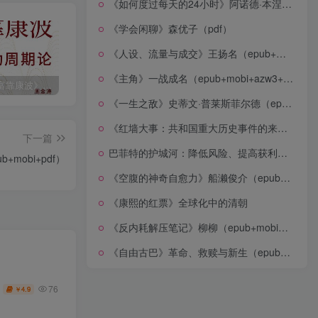
《如何度过每天的24小时》阿诺德·本涅特（epub+mobi+azw3+pdf）
《学会闲聊》森优子（pdf）
《人设、流量与成交》王扬名（epub+mobi+azw3+pdf）
《主角》一战成名（epub+mobi+azw3+pdf）
《人生财富靠康波》波动周期论（epub+mobi+azw3+pdf）
《人类新史》一次改写人类命运的尝试（epub+mobi+azw3+pdf）
《在峡江的转弯处》陈行甲
《一生之敌》史蒂文·普莱斯菲尔德（epub+mobi+azw3+pdf）
《红墙大事：共和国重大历史事件的来龙去脉》（全二册）（pdf）
下一篇
巴菲特的护城河：降低风险、提高获利的股市真规则(epub+azw3+mobi)
+mobi+pdf）
《空腹的神奇自愈力》船濑俊介（epub+mobi+azw3+pdf）
《康熙的红票》全球化中的清朝
《反内耗解压笔记》柳柳（epub+mobi+azw3+pdf）
《自由古巴》革命、救赎与新生（epub+mobi+azw3+pdf）
76
4.9
￥