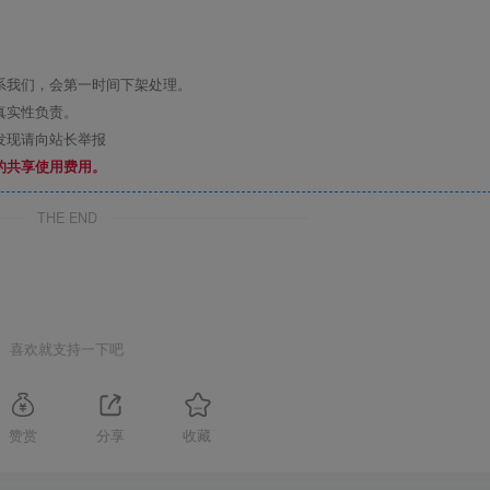
系我们，会第一时间下架处理。
真实性负责。
发现请向站长举报
的共享使用费用。
THE END
喜欢就支持一下吧
赞赏
分享
收藏