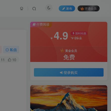
发布
开通会员
付费阅读
4.9
限时特惠
29.9
￥
￥
私信
黄金会员
免费
11
10
登录购买