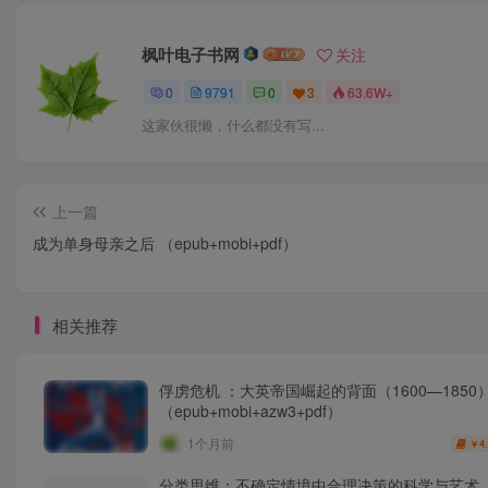
枫叶电子书网
关注
0
9791
0
3
63.6W+
这家伙很懒，什么都没有写...
上一篇
成为单身母亲之后 （epub+mobi+pdf）
相关推荐
俘虏危机 ：大英帝国崛起的背面（1600—1850
（epub+mobi+azw3+pdf）
1个月前
4
￥
分类思维：不确定情境中合理决策的科学与艺术