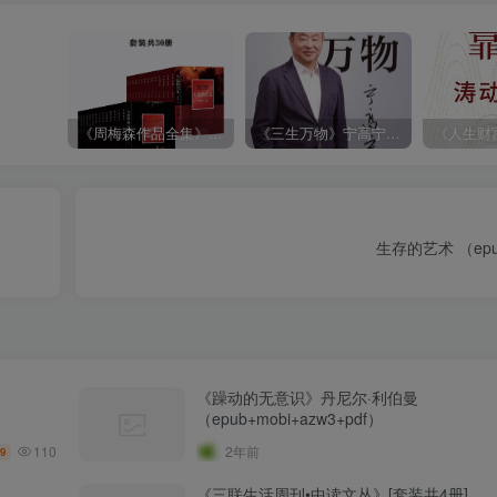
《周梅森作品全集》[共30册]
《三生万物》宁高宁（epub+mobi+azw3+pdf）
生存的艺术 （epub
）
《躁动的无意识》丹尼尔·利伯曼
（epub+mobi+azw3+pdf）
110
2年前
.9
《三联生活周刊•中读文丛》[套装共4册]