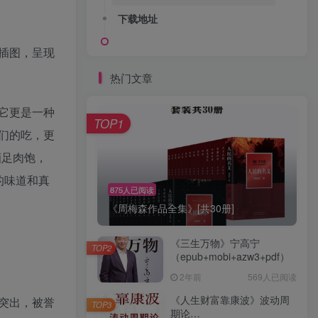
下载地址
插图，呈现
热门文章
它更是一种
TOP1
们的吃，更
酒足肉饱，
的味道和真
875人已阅读
《周梅森作品全集》[共30册]
《三生万物》宁高宁
TOP2
（epub+mobi+azw3+pdf）
2年前
569人已阅读
《人生财富靠康波》波动周
突出，被誉
TOP3
期论