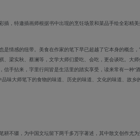
彩插，特邀插画师根据书中出现的烹饪场景和菜品手绘全彩精美
也是情感的纽带。美食在作家的笔下早已超越了它本身的概念，
祺、梁实秋、蔡澜等，文学大师们爱吃、会吃，更会谈吃。大师
，信手拈来，字里行间皆是生活里的踏实享受，读来常有一种“
》中品味大师笔下的食物的味道、历史的味道、文化的味道、故乡
笔耕不辍，为中国文坛留下两千多万字著述，其中散文创作尤为