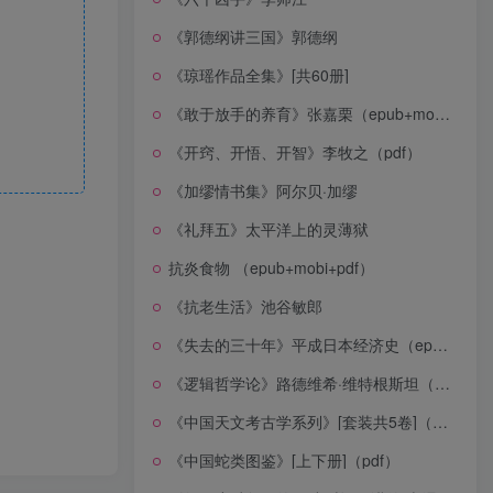
《郭德纲讲三国》郭德纲
《琼瑶作品全集》[共60册]
《敢于放手的养育》张嘉栗（epub+mobi+azw3+pdf）
《开窍、开悟、开智》李牧之（pdf）
《加缪情书集》阿尔贝·加缪
《礼拜五》太平洋上的灵薄狱
抗炎食物 （epub+mobi+pdf）
《抗老生活》池谷敏郎
《失去的三十年》平成日本经济史（epub+mobi+azw3+pdf）
《逻辑哲学论》路德维希·维特根斯坦（epub+mobi+azw3+pdf）
《中国天文考古学系列》[套装共5卷]（epub+mobi+azw3+pdf）
《中国蛇类图鉴》[上下册]（pdf）