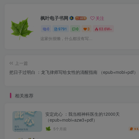
枫叶电子书网
关注
0
9791
0
3
63.6W+
这家伙很懒，什么都没有写...
上一篇
把日子过明白 ：龙飞律师写给女性的清醒指南 （epub+mobi+pdf）
相关推荐
安定此心 ：我当精神科医生的12000天
（epub+mobi+azw3+pdf）
5个月前
4
￥