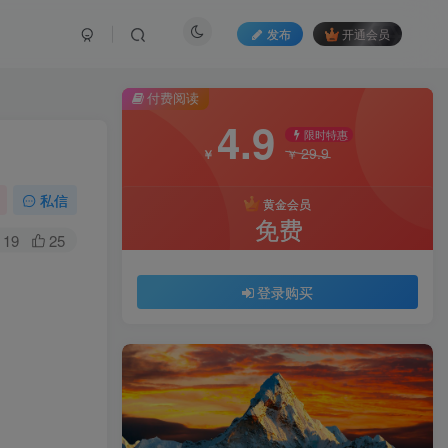
发布
开通会员
付费阅读
4.9
限时特惠
29.9
￥
￥
私信
黄金会员
免费
19
25
登录购买