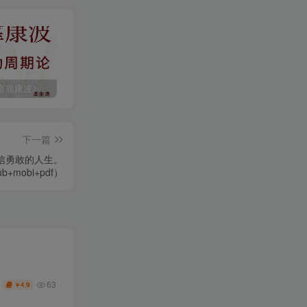
《人生财富靠康波》波动周期论（epub+mobi+azw3+pdf）
《人类新史》一次改写人类命运的尝试（epub+mobi+azw3+pdf）
《在峡江的转弯处》陈行甲
下一篇
信勇敢的人生。
b+mobi+pdf）
63
4.9
￥