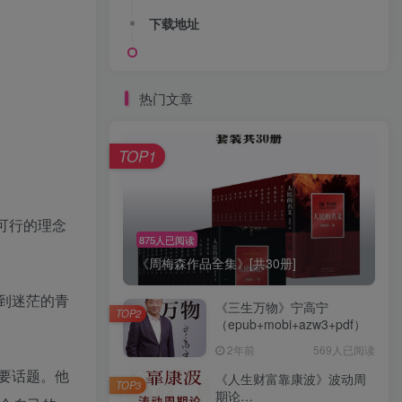
下载地址
热门文章
TOP1
可行的理念
875人已阅读
《周梅森作品全集》[共30册]
到迷茫的青
《三生万物》宁高宁
TOP2
（epub+mobi+azw3+pdf）
2年前
569人已阅读
要话题。他
《人生财富靠康波》波动周
TOP3
期论