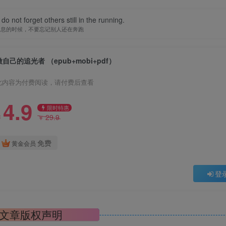
do not forget others still in the running.
休息的时候，不要忘记别人还在奔跑
做自己的追光者 （epub+mobi+pdf）
此内容为付费阅读，请付费后查看
4.9
限时特惠
29.9
￥
￥
免费
黄金会员
登
文章版权声明