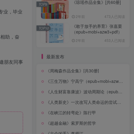
《琼瑶作品全集》[共60册]
TOP9
专业，毕业
2年前
473人已阅读
《敢于放手的养育》张嘉栗
TOP10
（epub+mobi+azw3+pdf）
知相助，奋
2年前
453人已阅读
最新发布
邀朋友同事
《周梅森作品全集》[共30册]
《三生万物》宁高宁（epub+mobi+azw3+pdf）
《人生财富靠康波》波动周期论（epub+mobi+azw3+pdf）
《人类新史》一次改写人类命运的尝试（epub+mobi+azw3+pdf）
《在峡江的转弯处》陈行甲
《超越金融》索罗斯的哲学
《六个凶手》李师江