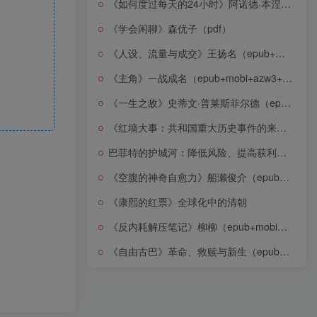
《如何度过每天的24小时》阿诺德·本涅特（epub+mobi+azw3+pdf）
《学会闲聊》森优子（pdf）
《人设、流量与成交》王扬名（epub+mobi+azw3+pdf）
《主角》一战成名（epub+mobi+azw3+pdf）
《一生之敌》史蒂文·普莱斯菲尔德（epub+mobi+azw3+pdf）
《红墙大事：共和国重大历史事件的来龙去脉》（全二册）（pdf）
巴菲特的护城河：降低风险、提高获利的股市真规则(epub+azw3+mobi)
《空腹的神奇自愈力》船濑俊介（epub+mobi+azw3+pdf）
《康熙的红票》全球化中的清朝
《反内耗解压笔记》柳柳（epub+mobi+azw3+pdf）
《自由古巴》革命、救赎与新生（epub+mobi+azw3+pdf）