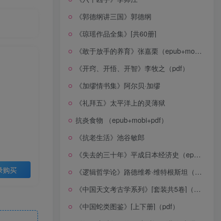
《郭德纲讲三国》郭德纲
《琼瑶作品全集》[共60册]
《敢于放手的养育》张嘉栗（epub+mobi+azw3+pdf）
《开窍、开悟、开智》李牧之（pdf）
《加缪情书集》阿尔贝·加缪
《礼拜五》太平洋上的灵薄狱
抗炎食物 （epub+mobi+pdf）
《抗老生活》池谷敏郎
《失去的三十年》平成日本经济史（epub+mobi+azw3+pdf）
录购买
《逻辑哲学论》路德维希·维特根斯坦（epub+mobi+azw3+pdf）
《中国天文考古学系列》[套装共5卷]（epub+mobi+azw3+pdf）
《中国蛇类图鉴》[上下册]（pdf）