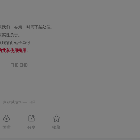
系我们，会第一时间下架处理。
真实性负责。
发现请向站长举报
的共享使用费用。
THE END
喜欢就支持一下吧
赞赏
分享
收藏