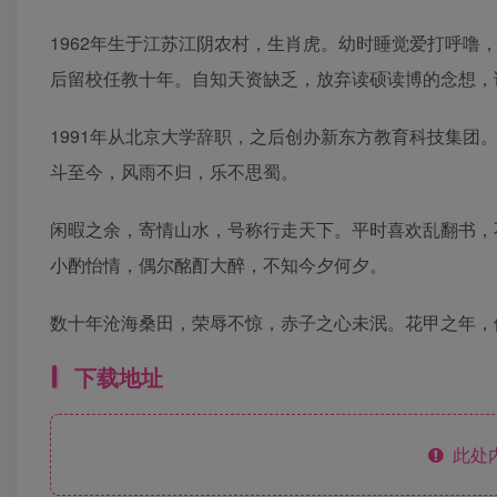
1962年生于江苏江阴农村，生肖虎。幼时睡觉爱打呼噜
后留校任教十年。自知天资缺乏，放弃读硕读博的念想，
1991年从北京大学辞职，之后创办新东方教育科技集
斗至今，风雨不归，乐不思蜀。
闲暇之余，寄情山水，号称行走天下。平时喜欢乱翻书，
小酌怡情，偶尔酩酊大醉，不知今夕何夕。
数十年沧海桑田，荣辱不惊，赤子之心未泯。花甲之年，
下载地址
此处