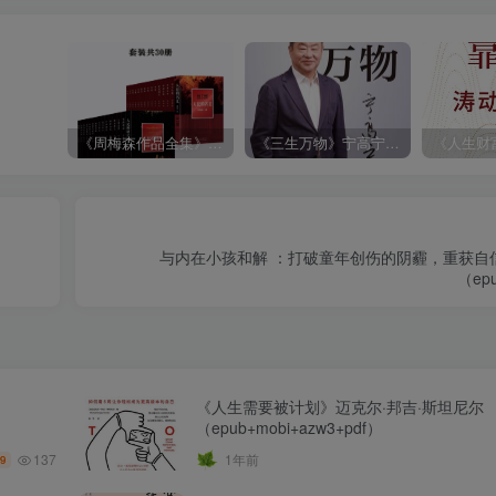
《周梅森作品全集》[共30册]
《三生万物》宁高宁（epub+mobi+azw3+pdf）
与内在小孩和解 ：打破童年创伤的阴霾，重获自
（epu
《人生需要被计划》迈克尔·邦吉·斯坦尼尔
（epub+mobi+azw3+pdf）
137
1年前
.9