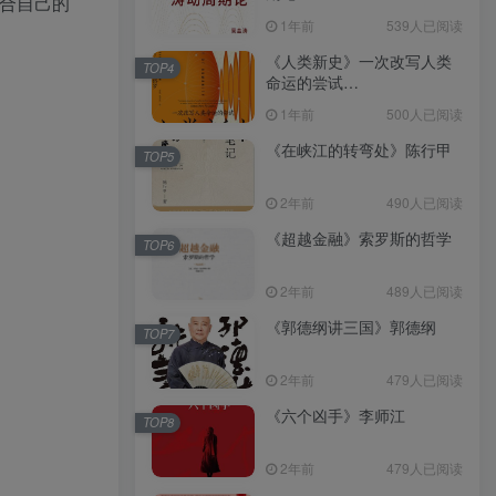
合自己的
（epub+mobi+azw3+pdf）
1年前
539人已阅读
《人类新史》一次改写人类
TOP4
命运的尝试
（epub+mobi+azw3+pdf）
1年前
500人已阅读
《在峡江的转弯处》陈行甲
TOP5
2年前
490人已阅读
《超越金融》索罗斯的哲学
TOP6
2年前
489人已阅读
《郭德纲讲三国》郭德纲
TOP7
2年前
479人已阅读
《六个凶手》李师江
TOP8
2年前
479人已阅读