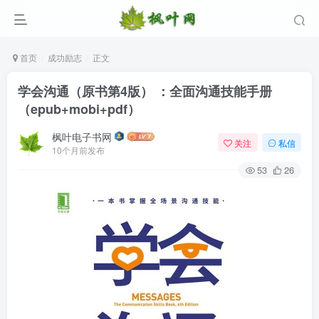
首页
成功励志
正文
学会沟通（原书第4版） ：全面沟通技能手册
（epub+mobi+pdf）
枫叶电子书网
关注
私信
10个月前发布
53
26
登录
没有账号？立即注册
用户名/手机号/邮箱
登录密码