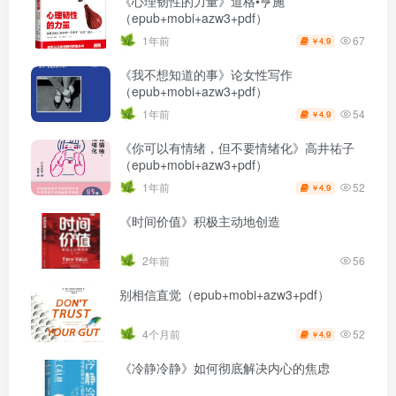
《心理韧性的力量》道格•亨施
（epub+mobi+azw3+pdf）
67
1年前
4.9
￥
《我不想知道的事》论女性写作
（epub+mobi+azw3+pdf）
54
1年前
4.9
￥
《你可以有情绪，但不要情绪化》高井祐子
（epub+mobi+azw3+pdf）
52
1年前
4.9
￥
《时间价值》积极主动地创造
2年前
56
别相信直觉（epub+mobi+azw3+pdf）
52
4个月前
4.9
￥
《冷静冷静》如何彻底解决内心的焦虑