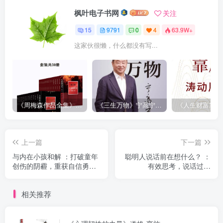
枫叶电子书网
关注
15
9791
0
4
63.9W+
这家伙很懒，什么都没有写...
《周梅森作品全集》[共30册]
《三生万物》宁高宁（epub+mobi+azw3+pdf）
上一篇
下一篇
与内在小孩和解 ：打破童年
聪明人说话前在想什么？ ：
创伤的阴霾，重获自信勇敢
有效思考，说话过脑
的人生。
（epub+mobi+pdf）
（epub+mobi+pdf）
相关推荐