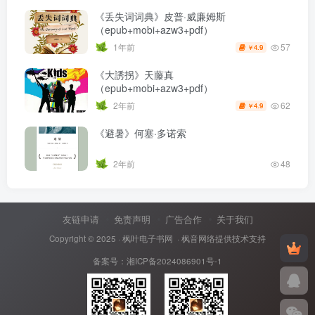
《丢失词词典》皮普·威廉姆斯
（epub+mobi+azw3+pdf）
57
1年前
4.9
￥
《大誘拐》天藤真
（epub+mobi+azw3+pdf）
62
2年前
4.9
￥
《避暑》何塞·多诺索
2年前
48
友链申请
免责声明
广告合作
关于我们
Copyright © 2025 ·
枫叶电子书网
· 枫音网络提供技术支持
备案号：
湘ICP备2024086901号-1