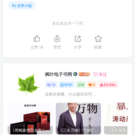
文学小说
喜欢就支持一下吧
点赞
18
赞赏
分享
收藏
枫叶电子书网
关注
15
9791
0
3
63.6W+
这家伙很懒，什么都没有写...
《周梅森作品全集》[共30册]
《三生万物》宁高宁（epub+mobi+azw3+pdf）