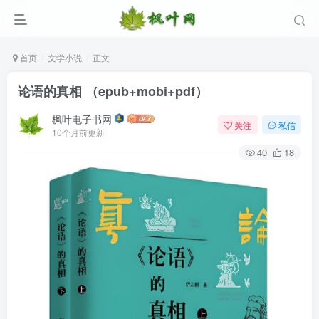
首页
文学小说
正文
论语的真相 （epub+mobi+pdf）
枫叶电子书网
关注
私信
10个月前更新
40
18