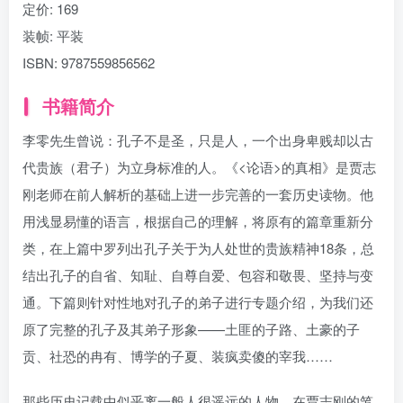
定价:
169
装帧:
平装
ISBN:
9787559856562
书籍简介
李零先生曾说：孔子不是圣，只是人，一个出身卑贱却以古
代贵族（君子）为立身标准的人。《<论语>的真相》是贾志
刚老师在前人解析的基础上进一步完善的一套历史读物。他
用浅显易懂的语言，根据自己的理解，将原有的篇章重新分
类，在上篇中罗列出孔子关于为人处世的贵族精神18条，总
结出孔子的自省、知耻、自尊自爱、包容和敬畏、坚持与变
通。下篇则针对性地对孔子的弟子进行专题介绍，为我们还
原了完整的孔子及其弟子形象——土匪的子路、土豪的子
贡、社恐的冉有、博学的子夏、装疯卖傻的宰我……
那些历史记载中似乎离一般人很遥远的人物，在贾志刚的笔