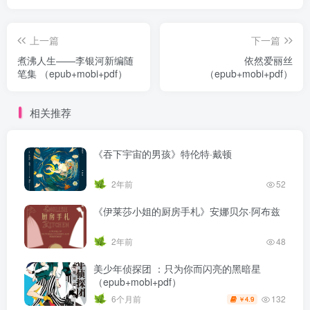
上一篇
下一篇
煮沸人生——李银河新编随
依然爱丽丝
笔集 （epub+mobi+pdf）
（epub+mobi+pdf）
相关推荐
《吞下宇宙的男孩》特伦特·戴顿
2年前
52
《伊莱莎小姐的厨房手札》安娜贝尔·阿布兹
2年前
48
美少年侦探团 ：只为你而闪亮的黑暗星
（epub+mobi+pdf）
132
6个月前
4.9
￥