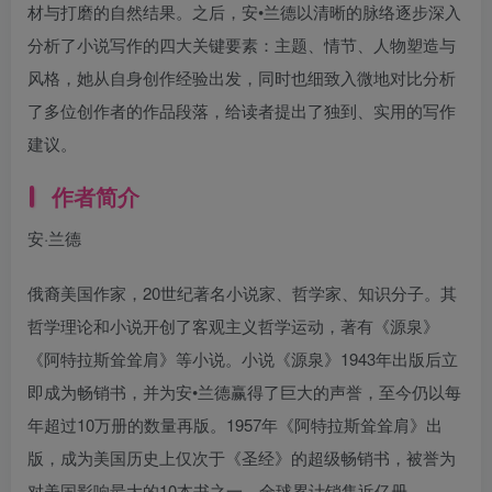
材与打磨的自然结果。之后，安•兰德以清晰的脉络逐步深入
分析了小说写作的四大关键要素：主题、情节、人物塑造与
风格，她从自身创作经验出发，同时也细致入微地对比分析
了多位创作者的作品段落，给读者提出了独到、实用的写作
建议。
作者简介
安·兰德
俄裔美国作家，20世纪著名小说家、哲学家、知识分子。其
哲学理论和小说开创了客观主义哲学运动，著有《源泉》
《阿特拉斯耸耸肩》等小说。小说《源泉》1943年出版后立
即成为畅销书，并为安•兰德赢得了巨大的声誉，至今仍以每
年超过10万册的数量再版。1957年《阿特拉斯耸耸肩》出
版，成为美国历史上仅次于《圣经》的超级畅销书，被誉为
对美国影响最大的10本书之一，全球累计销售近亿册。