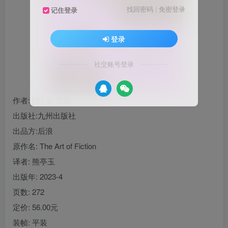
找回密码
|
免密登录
记住登录
登录
社交账号登录
作者
: [美] 安·兰德
出版社:
九州出版社
出品方:
后浪
原作名:
The Art of Fiction
译者
: 熊亭玉
出版年:
2023-4
页数:
272
定价:
56.00元
装帧:
平装