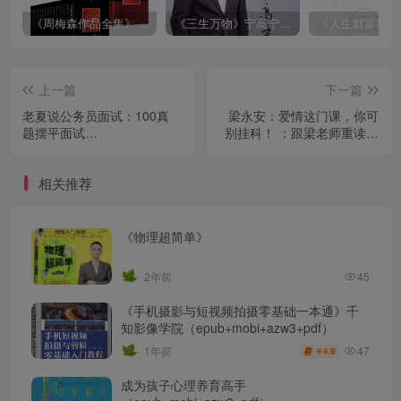
《周梅森作品全集》[共30册]
《三生万物》宁高宁（epub+mobi+azw3+pdf）
上一篇
下一篇
老夏说公务员面试：100真
梁永安：爱情这门课，你可
题摆平面试
别挂科！ ：跟梁老师重读文
（epub+mobi+pdf）
学经典 （epub+mobi+pdf）
相关推荐
《物理超简单》
2年前
45
《手机摄影与短视频拍摄零基础一本通》千
知影像学院（epub+mobi+azw3+pdf）
47
1年前
4.9
￥
成为孩子心理养育高手