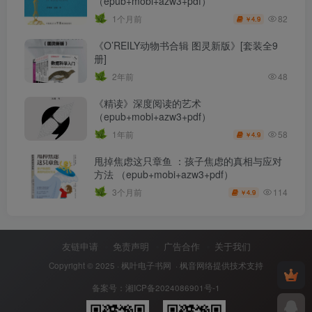
（epub+mobi+azw3+pdf）
82
1个月前
4.9
￥
《O’REILY动物书合辑 图灵新版》[套装全9
册]
2年前
48
《精读》深度阅读的艺术
（epub+mobi+azw3+pdf）
58
1年前
4.9
￥
甩掉焦虑这只章鱼 ：孩子焦虑的真相与应对
方法 （epub+mobi+azw3+pdf）
114
3个月前
4.9
￥
友链申请
免责声明
广告合作
关于我们
Copyright © 2025 ·
枫叶电子书网
· 枫音网络提供技术支持
备案号：
湘ICP备2024086901号-1