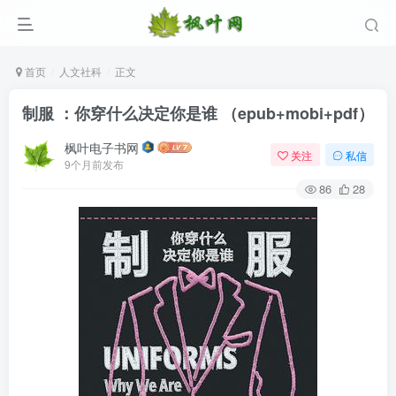
首页
人文社科
正文
制服 ：你穿什么决定你是谁 （epub+mobi+pdf）
枫叶电子书网
关注
私信
9个月前发布
86
28
登录
没有账号？立即注册
用户名/手机号/邮箱
登录密码