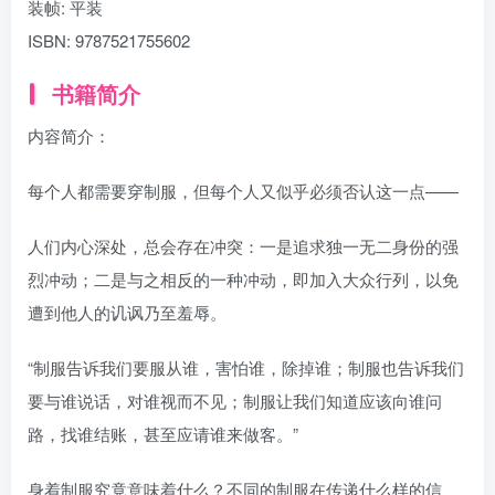
装帧:
平装
ISBN:
9787521755602
书籍简介
内容简介：
每个人都需要穿制服，但每个人又似乎必须否认这一点——
人们内心深处，总会存在冲突：一是追求独一无二身份的强
烈冲动；二是与之相反的一种冲动，即加入大众行列，以免
遭到他人的讥讽乃至羞辱。
“制服告诉我们要服从谁，害怕谁，除掉谁；制服也告诉我们
要与谁说话，对谁视而不见；制服让我们知道应该向谁问
路，找谁结账，甚至应请谁来做客。”
身着制服究竟意味着什么？不同的制服在传递什么样的信