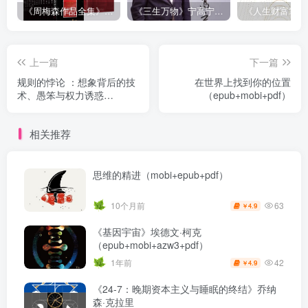
《周梅森作品全集》[共30册]
《三生万物》宁高宁（epub+mobi+azw3+pdf）
上一篇
下一篇
规则的悖论 ：想象背后的技
在世界上找到你的位置
术、愚笨与权力诱惑
（epub+mobi+pdf）
（epub+mobi+pdf）
相关推荐
思维的精进（mobi+epub+pdf）
63
10个月前
4.9
￥
《基因宇宙》埃德文·柯克
（epub+mobi+azw3+pdf）
42
1年前
4.9
￥
《24-7：晚期资本主义与睡眠的终结》乔纳
森·克拉里