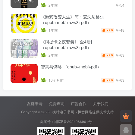
2年前
54
《游戏改变人生》简・麦戈尼格尔
（epub+mobi+azw3+pdf）
48
1年前
4.9
￥
《阿提卡之夜套装》[全4册]
（epub+mobi+azw3+pdf）
63
2年前
4.9
￥
智慧与谋略 （epub+mobi+pdf）
63
10个月前
4.9
￥
友链申请
免责声明
广告合作
关于我们
Copyright © 2025 ·
枫叶电子书网
· 枫音网络提供技术支持
备案号：
湘ICP备2024086901号-1