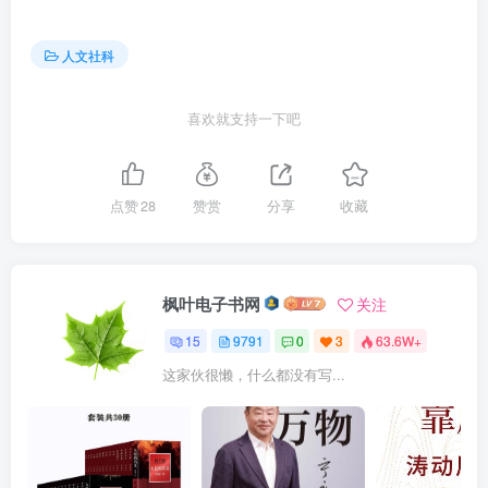
人文社科
喜欢就支持一下吧
点赞
28
赞赏
分享
收藏
枫叶电子书网
关注
15
9791
0
3
63.6W+
这家伙很懒，什么都没有写...