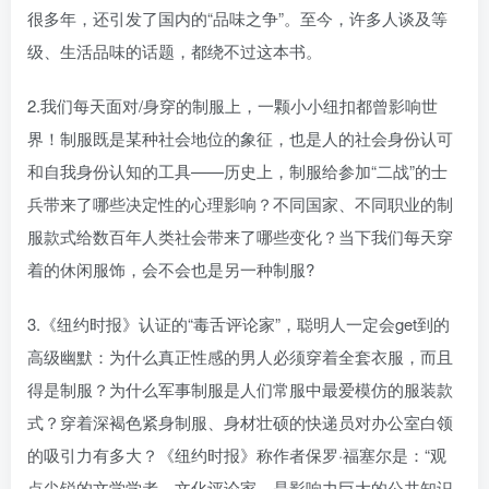
很多年，还引发了国内的“品味之争”。至今，许多人谈及等
级、生活品味的话题，都绕不过这本书。
2.我们每天面对/身穿的制服上，一颗小小纽扣都曾影响世
界！制服既是某种社会地位的象征，也是人的社会身份认可
和自我身份认知的工具——历史上，制服给参加“二战”的士
兵带来了哪些决定性的心理影响？不同国家、不同职业的制
服款式给数百年人类社会带来了哪些变化？当下我们每天穿
着的休闲服饰，会不会也是另一种制服?
3.《纽约时报》认证的“毒舌评论家”，聪明人一定会get到的
高级幽默：为什么真正性感的男人必须穿着全套衣服，而且
得是制服？为什么军事制服是人们常服中最爱模仿的服装款
式？穿着深褐色紧身制服、身材壮硕的快递员对办公室白领
的吸引力有多大？《纽约时报》称作者保罗·福塞尔是：“观
点尖锐的文学学者、文化评论家，是影响力巨大的公共知识