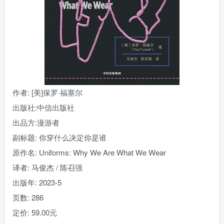
找回密码
|
免密登录
记住登录
登录
社交账号登录
作者
: [美]保罗·福塞尔
出版社:
中信出版社
出品方:
漫游者
副标题:
你穿什么决定你是谁
原作名:
Uniforms: Why We Are What We Wear
译者
: 马俊杰 / 陈召强
出版年:
2023-5
页数:
286
定价:
59.00元