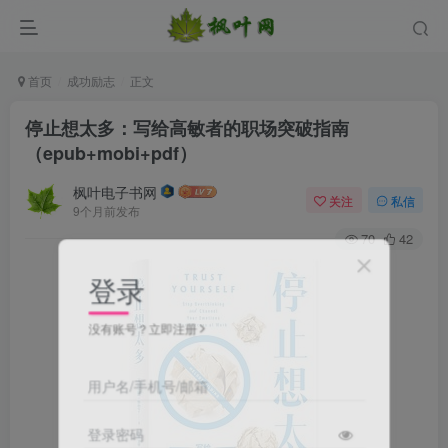
首页
成功励志
正文
停止想太多：写给高敏者的职场突破指南
（epub+mobi+pdf）
枫叶电子书网
关注
私信
9个月前发布
70
42
登录
没有账号？立即注册
用户名/手机号/邮箱
登录密码