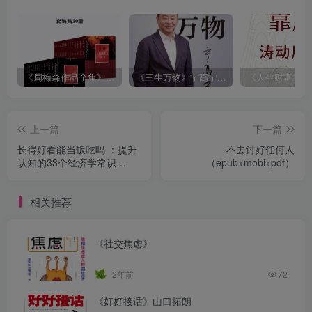
《周梅森作品全集》[共30册]
《三生万物》宁高宁（epub+mobi+azw3+pdf）
上一篇
下一篇
长得好看能当饭吃吗 ：提升
不去讨好任何人
认知的33个经济学常识
（epub+mobi+pdf）
（epub+mobi+pdf）
相关推荐
《社交焦虑》
2年前
72
《好好接话》山口拓朗