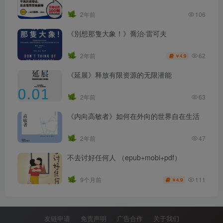
2年前
106
《別想那隻大象！》喬治‧雷可夫
62
2年前
4.9
￥
《延展》释放有限资源的无限潜能
2年前
63
《内向高敏者》如何在外向的世界自在生活
2年前
47
不去讨好任何人 （epub+mobi+pdf）
111
9个月前
4.9
￥
友链申请
免责声明
广告合作
关于我们