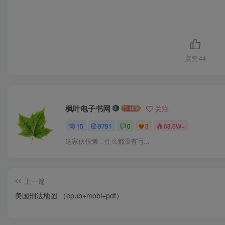
点赞
44
枫叶电子书网
关注
15
9791
0
3
63.6W+
这家伙很懒，什么都没有写...
上一篇
美国刑法地图 （epub+mobi+pdf）