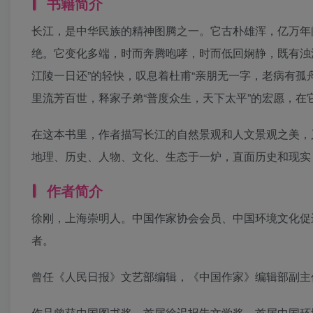
书籍简介
长江，是中华民族的精神图腾之一。它古朴雄浑，亿万年
绝。它变化多端，时而奔腾咆哮，时而低回娴静，既有浊
江陵一日还”的轻快，叹息着杜甫“亲朋无一字，老病有孤
里流芳百世，释家子弟“普度众生，天下太平”的宏愿，在
在这本书里，作者描写长江的自然景观和人文景观之美，
地理、历史、人物、文化、生态于一炉，直面历史和现实
作者简介
徐刚，上海崇明人。中国作家协会会员、中国环境文化促
者。
曾任《人民日报》文艺部编辑，《中国作家》编辑部副主
作品曾获中国图书奖、首届徐迟报告文学奖、首届中国环