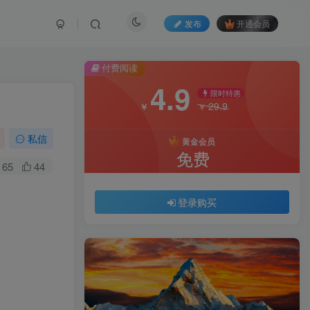
发布
开通会员
付费阅读
4.9
限时特惠
29.9
￥
￥
私信
黄金会员
免费
65
44
登录购买