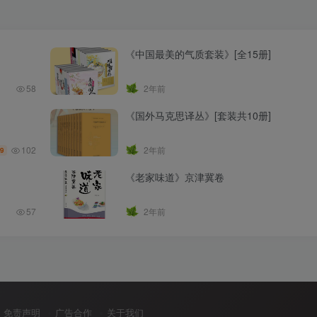
《中国最美的气质套装》[全15册]
58
2年前
《国外马克思译丛》[套装共10册]
102
2年前
.9
《老家味道》京津冀卷
57
2年前
免责声明
广告合作
关于我们