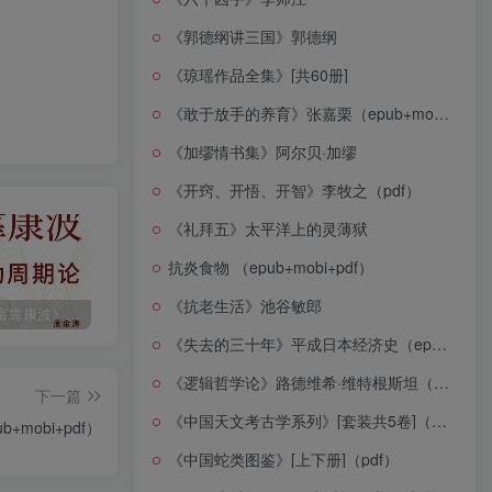
《郭德纲讲三国》郭德纲
《琼瑶作品全集》[共60册]
《敢于放手的养育》张嘉栗（epub+mobi+azw3+pdf）
《加缪情书集》阿尔贝·加缪
《开窍、开悟、开智》李牧之（pdf）
《礼拜五》太平洋上的灵薄狱
抗炎食物 （epub+mobi+pdf）
《抗老生活》池谷敏郎
《人生财富靠康波》波动周期论（epub+mobi+azw3+pdf）
《人类新史》一次改写人类命运的尝试（epub+mobi+azw3+pdf）
《在峡江的转弯处》陈行甲
《失去的三十年》平成日本经济史（epub+mobi+azw3+pdf）
《逻辑哲学论》路德维希·维特根斯坦（epub+mobi+azw3+pdf）
下一篇
《中国天文考古学系列》[套装共5卷]（epub+mobi+azw3+pdf）
+mobi+pdf）
《中国蛇类图鉴》[上下册]（pdf）