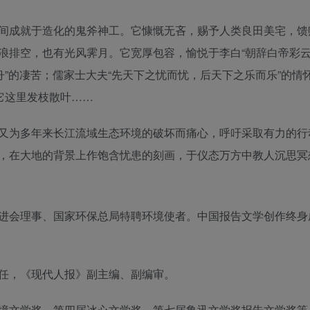
间成就于造化的鬼斧神工。它慷慨无吝，赐予人类良田美宅，馈
浪排空，也有光风霁月。它宽厚包容，愉悦于李白“朝辞白帝彩
舟”的凄苦；儒家士大夫“先天下之忧而忧，后天下之乐而乐”的情
它这里发枝散叶……
又为多年来长江流域生态环境的破坏而痛心，呼吁采取有力的行
，在大地的背景上作饱含忧患的刻画，于仪态万方中教人沉思冥
进会理事、国家环保总局特聘环境使者。中国报告文学创作终身
任，《现代人报》副主编、副编审。
境文学奖、第四届冰心文学奖、第七届鲁迅文学奖报告文学奖等