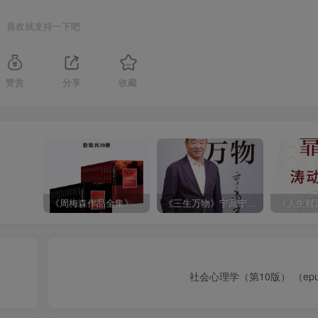
喜欢就支持一下吧
赞赏
分享
收藏
《周梅森作品全集》[共30册]
《三生万物》宁高宁（epub+mobi+azw3+pdf）
社会心理学（第10版） （epub