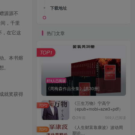
下载地址
赠源源不
云间，千里
怀，在它这
热门文章
TOP1
动。本书熔
想。
874人已阅读
《周梅森作品全集》[共30册]
成就奖获得
《三生万物》宁高宁
TOP2
（epub+mobi+azw3+pdf）
2年前
569人已阅读
《人生财富靠康波》波动周
TOP3
期论
。