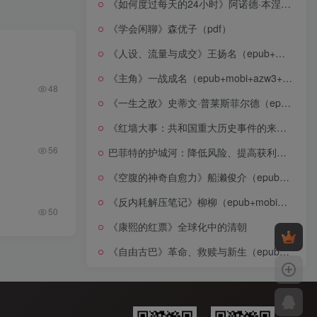
《如何度过每天的24小时》阿诺德·本涅特（epub+mobi+azw3+pdf）
《学会闲聊》森优子（pdf）
《人设、流量与成交》王扬名（epub+mobi+azw3+pdf）
《主角》一战成名（epub+mobi+azw3+pdf）
48
《一生之敌》史蒂文·普莱斯菲尔德（epub+mobi+azw3+pdf）
《红墙大事：共和国重大历史事件的来龙去脉》（全二册）（pdf）
56
巴菲特的护城河：降低风险、提高获利的股市真规则(epub+azw3+mobi)
《空腹的神奇自愈力》船濑俊介（epub+mobi+azw3+pdf）
《反内耗解压笔记》柳柳（epub+mobi+azw3+pdf）
50
《康熙的红票》全球化中的清朝
《自由古巴》革命、救赎与新生（epub+mobi+azw3+pdf）