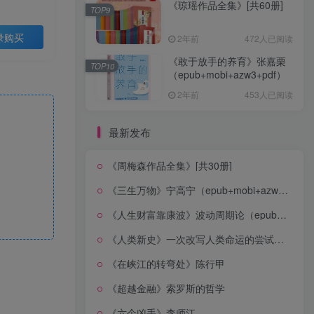
《琼瑶作品全集》[共60册]
TOP9
录购买
2年前
472人已阅读
《敢于放手的养育》张嘉栗
TOP10
（epub+mobi+azw3+pdf）
2年前
453人已阅读
最新发布
《周梅森作品全集》[共30册]
《三生万物》宁高宁（epub+mobi+azw3+pdf）
《人生财富靠康波》波动周期论（epub+mobi+azw3+pdf）
《人类新史》一次改写人类命运的尝试（epub+mobi+azw3+pdf）
《在峡江的转弯处》陈行甲
《超越金融》索罗斯的哲学
《六个凶手》李师江