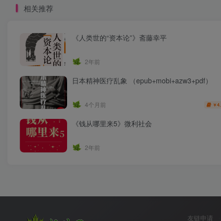
相关推荐
《人类世的“资本论”》斋藤幸平
2年前
日本精神医疗乱象 （epub+mobi+azw3+pdf）
4个月前
4
￥
《钱从哪里来5》微利社会
2年前
友链申请