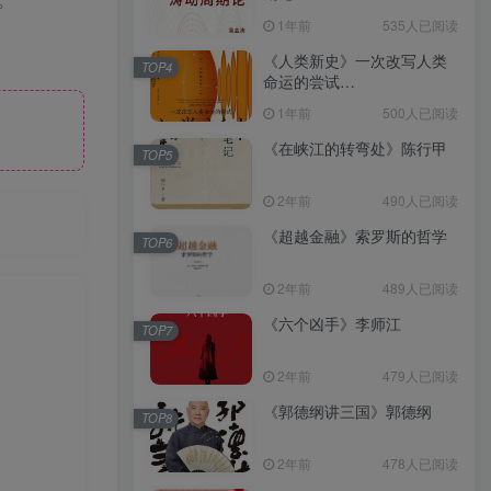
（epub+mobi+azw3+pdf）
1年前
535人已阅读
《人类新史》一次改写人类
TOP4
命运的尝试
（epub+mobi+azw3+pdf）
1年前
500人已阅读
《在峡江的转弯处》陈行甲
TOP5
2年前
490人已阅读
《超越金融》索罗斯的哲学
TOP6
2年前
489人已阅读
《六个凶手》李师江
TOP7
2年前
479人已阅读
《郭德纲讲三国》郭德纲
TOP8
2年前
478人已阅读