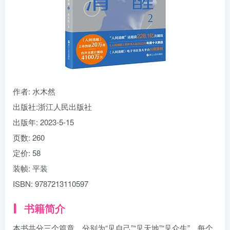
找回密码
|
免密登录
记住登录
登录
社交账号登录
作者
: 水木然
出版社:
浙江人民出版社
出版年:
2023-5-15
页数:
260
定价:
58
装帧:
平装
ISBN:
9787213110597
书籍简介
本书共分三个篇章，分别为“见自己”“见天地”“见众生”。每个