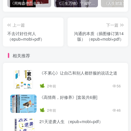
《周梅森作品全集》[共30册]
《三生万物》宁高宁（epub+mobi+azw3+pdf）
上一篇
下一篇
不去讨好任何人
沟通的本质（插图修订第14
（epub+mobi+pdf）
版） （epub+mobi+pdf）
相关推荐
《不累心》让自己和别人都舒服的说话之道
2年前
56
《高情商，好修养》[套装共6册]
2年前
46
21天逆袭人生 （epub+mobi+pdf）