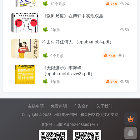
24
10个月前
4.9
￥
《谈判尺度》在博弈中实现双赢
2年前
59
不去讨好任何人 （epub+mobi+pdf）
111
9个月前
4.9
￥
《无限进步》李海峰
（epub+mobi+azw3+pdf）
58
1年前
4.9
￥
友链申请
免责声明
广告合作
关于我们
Copyright © 2025 ·
枫叶电子书网
· 枫音网络提供技术支持
备案号：
湘ICP备2024086901号-1