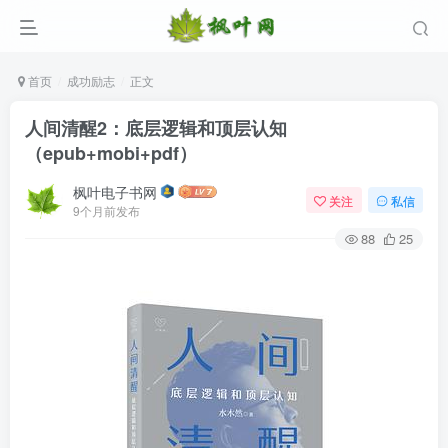
首页
成功励志
正文
人间清醒2：底层逻辑和顶层认知
（epub+mobi+pdf）
枫叶电子书网
关注
私信
9个月前发布
88
25
登录
没有账号？立即注册
用户名/手机号/邮箱
登录密码