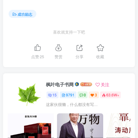
成功励志
喜欢就支持一下吧
点赞
25
赞赏
分享
收藏
枫叶电子书网
关注
15
9791
0
3
63.6W+
这家伙很懒，什么都没有写...