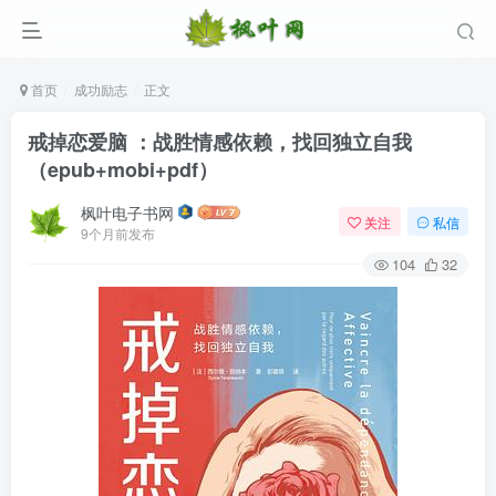
首页
成功励志
正文
戒掉恋爱脑 ：战胜情感依赖，找回独立自我
（epub+mobi+pdf）
枫叶电子书网
关注
私信
9个月前发布
104
32
登录
没有账号？立即注册
用户名/手机号/邮箱
登录密码