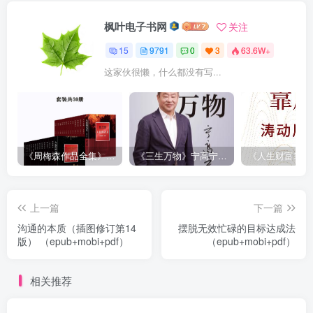
枫叶电子书网
关注
15
9791
0
3
63.6W+
这家伙很懒，什么都没有写...
《周梅森作品全集》[共30册]
《三生万物》宁高宁（epub+mobi+azw3+pdf）
上一篇
下一篇
沟通的本质（插图修订第14
摆脱无效忙碌的目标达成法
版） （epub+mobi+pdf）
（epub+mobi+pdf）
相关推荐