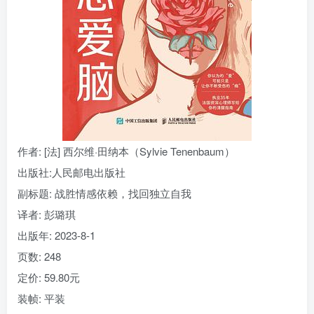
找回密码
|
免密登录
记住登录
登录
社交账号登录
作者
: [法] 西尔维·田纳本（Sylvie Tenenbaum）
出版社:
人民邮电出版社
副标题:
战胜情感依赖，找回独立自我
译者
: 彭璐琪
出版年:
2023-8-1
页数:
248
定价:
59.80元
装帧:
平装