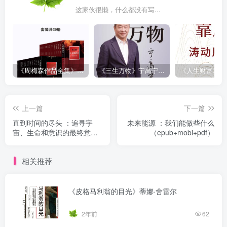
这家伙很懒，什么都没有写...
《周梅森作品全集》[共30册]
《三生万物》宁高宁（epub+mobi+azw3+pdf）
上一篇
下一篇
直到时间的尽头 ：追寻宇
未来能源 ：我们能做些什么
宙、生命和意识的最终意义
（epub+mobi+pdf）
（epub+mobi+pdf）
相关推荐
《皮格马利翁的目光》蒂娜·舍雷尔
2年前
62