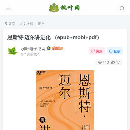
首页
人文社科
正文
恩斯特·迈尔讲进化 （epub+mobi+pdf）
枫叶电子书网
关注
私信
9个月前发布
113
47
登录
没有账号？立即注册
用户名/手机号/邮箱
登录密码