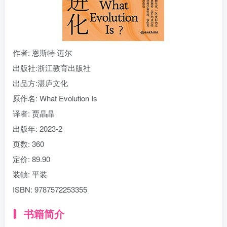
找回密码
|
免密登录
记住登录
登录
作者
: 恩斯特·迈尔
社交账号登录
出版社:
浙江教育出版社
出品方:
湛庐文化
原作名:
What Evolution Is
译者
: 贾晶晶
出版年:
2023-2
页数:
360
定价:
89.90
装帧:
平装
ISBN:
9787572253355
书籍简介