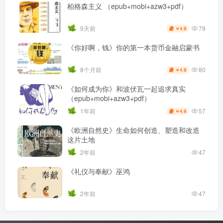
柏格森主义 （epub+mobi+azw3+pdf）
79
9天前
4.9
￥
《你好啊，钱》你的第一本货币金融启蒙书
80
8个月前
4.9
￥
《如何成为你》和波伏瓦一起追求真实
（epub+mobi+azw3+pdf）
57
1年前
4.9
￥
《欧洲自然史》生命如何创造、塑造和改造
这片土地
2年前
47
《礼仪与奉献》巫鸿
2年前
47