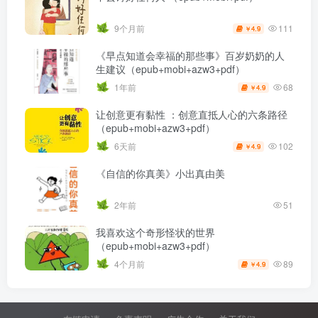
111
9个月前
4.9
￥
《早点知道会幸福的那些事》百岁奶奶的人
生建议（epub+mobi+azw3+pdf）
68
1年前
4.9
￥
让创意更有黏性 ：创意直抵人心的六条路径
（epub+mobi+azw3+pdf）
102
6天前
4.9
￥
《自信的你真美》小出真由美
2年前
51
我喜欢这个奇形怪状的世界
（epub+mobi+azw3+pdf）
89
4个月前
4.9
￥