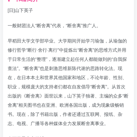
[日]山下英子
一般财团法人“断舍离”代表，“断舍离”推广人。
早稻田大学文学部毕业。大学期间开始学习瑜伽，从瑜伽的
修行哲学“断行·舍行·离行”中提炼出“断舍离”的思维方式并用
于日常生活的“整理”，逐渐建立起任何人都能做到的“自我探
查法”。“断舍离”也是刺激思维新陈代谢的思路转化法。现
在，在日本本土和世界其他国家和地区，不论年龄、性别、
职业，规模庞大的支持者们都在自发倡导“断舍离”。从首次
出版的《断舍离》面世以来，山下英子独著、主编的众多“断
舍离”相关图书也在亚洲、欧洲各国出版，成为现象级畅销
书。现在，除了书籍出版，作者还通过互联网、报纸、杂
志、电视、广播等各种媒体全力发展断舍离事业。