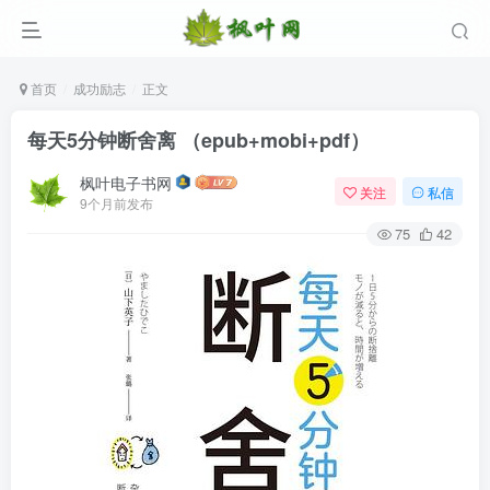
首页
成功励志
正文
每天5分钟断舍离 （epub+mobi+pdf）
枫叶电子书网
关注
私信
9个月前发布
75
42
登录
没有账号？立即注册
用户名/手机号/邮箱
登录密码