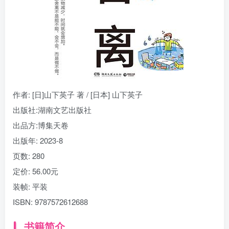
找回密码
|
免密登录
记住登录
登录
社交账号登录
作者
: [日]山下英子 著 / [日本] 山下英子
出版社:
湖南文艺出版社
出品方:
博集天卷
出版年:
2023-8
页数:
280
定价:
56.00元
装帧:
平装
ISBN:
9787572612688
书籍简介