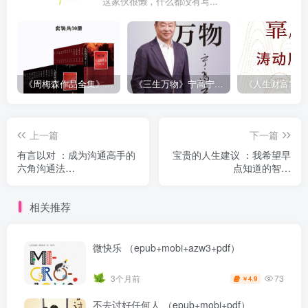
这家伙很懒，什么都没有写...
《周梅森作品全集》[共30册]
《三生万物》宁高宁（epub+mobi+azw3+pdf）
上一篇
下一篇
有言以对 ：成为沟通高手的
宝贵的人生建议 ：我希望早
六角沟通法
点知道的智慧
（epub+mobi+pdf）
（epub+mobi+pdf）
相关推荐
微快乐 （epub+mobi+azw3+pdf）
73
3个月前
4.9
￥
不去讨好任何人 （epub+mobi+pdf）