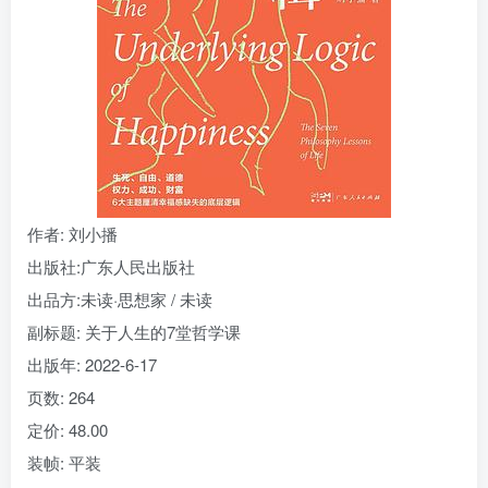
找回密码
|
免密登录
记住登录
登录
社交账号登录
作者
: 刘小播
出版社:
广东人民出版社
出品方:
未读·思想家 / 未读
副标题:
关于人生的7堂哲学课
出版年:
2022-6-17
页数:
264
定价:
48.00
装帧:
平装