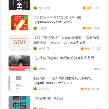
55
9个月前
4.9
￥
《古诗词里的自然常识》[全4册]
（epub+mobi+azw3+pdf）
60
1年前
4.9
￥
16和17世纪英格兰大众信仰研究 ：宗教与魔
法的衰落 （epub+mobi+azw3+pdf）
133
6个月前
4.9
￥
《少生病的老年》唤醒你的健康长寿基因
2年前
57
帝国缩影 ：明清时期的里社坛与乡厉坛
（epub+mobi+azw3+pdf）
100
4个月前
4.9
￥
《智造中国》马兆远
2年前
69