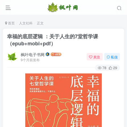
首页
人文社科
正文
幸福的底层逻辑 ：关于人生的7堂哲学课
（epub+mobi+pdf）
枫叶电子书网
关注
私信
9个月前发布
78
29
登录
没有账号？立即注册
用户名/手机号/邮箱
登录密码