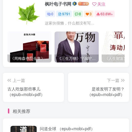
枫叶电子书网
关注
0
9791
0
3
63.6W+
这家伙很懒，什么都没有写...
《周梅森作品全集》[共30册]
《三生万物》宁高宁（epub+mobi+azw3+pdf）
上一篇
下一篇
古人吃饭那些事儿
是谁发明了发明？
（epub+mobi+pdf）
（epub+mobi+pdf）
相关推荐
问道全球 （epub+mobi+pdf）