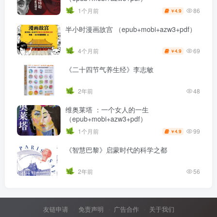
86
1个月前
4.9
￥
半小时漫画故宫 （epub+mobi+azw3+pdf）
69
4个月前
4.9
￥
《二十四节气养生经》李志敏
2年前
48
维奥莱塔 ：一个女人的一生
（epub+mobi+azw3+pdf）
99
1个月前
4.9
￥
《智慧巴黎》启蒙时代的科学之都
2年前
56
友链申请
免责声明
广告合作
关于我们