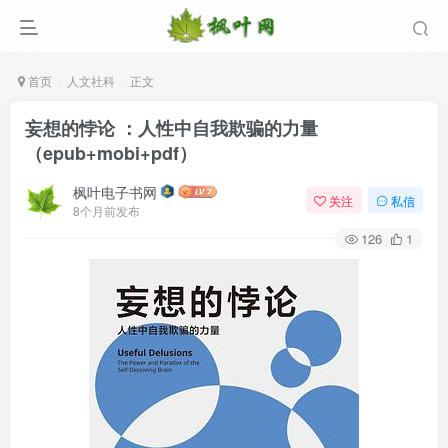
首页
人文社科
正文
妄想的悖论 ：人性中自我欺骗的力量
（epub+mobi+pdf）
枫叶电子书网
关注
私信
8个月前发布
126
1
登录
没有账号？立即注册
用户名/手机号/邮箱
登录密码