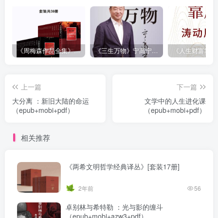
《周梅森作品全集》[共30册]
《三生万物》宁高宁（epub+mobi+azw3+pdf）
上一篇
下一篇
大分离 ：新旧大陆的命运
文学中的人生进化课
（epub+mobi+pdf）
（epub+mobi+pdf）
相关推荐
《两希文明哲学经典译丛》[套装17册]
2年前
56
卓别林与希特勒 ：光与影的缠斗
（epub+mobi+azw3+pdf）