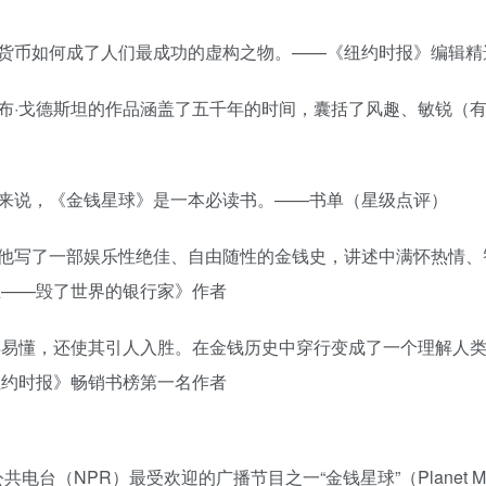
货币如何成了人们最成功的虚构之物。——《纽约时报》编辑精
布·戈德斯坦的作品涵盖了五千年的时间，囊括了风趣、敏锐（
来说，《金钱星球》是一本必读书。——书单（星级点评）
他写了一部娱乐性绝佳、自由随性的金钱史，讲述中满怀热情、
王——毁了世界的银行家》作者
得易懂，还使其引人入胜。在金钱历史中穿行变成了一个理解人
纽约时报》畅销书榜第一名作者
家公共电台（NPR）最受欢迎的广播节目之一“金钱星球”（Planet M