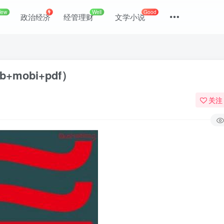
New
Well
Good
政治经济
经管理财
文学小说
mobi+pdf）
关注
登录
没有账号？立即注册