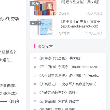
《琼瑶作品全集》[共60册]
TOP9
2年前
473人已阅读
机械对劳动
《敢于放手的养育》张嘉栗
TOP10
（epub+mobi+azw3+pdf）
2年前
453人已阅读
最新发布
该档播客的
《周梅森作品全集》[共30册]
大道理。
《三生万物》宁高宁（epub+mobi+azw3+pdf）
《人生财富靠康波》波动周期论（epub+mobi+azw3+pdf）
《人类新史》一次改写人类命运的尝试（epub+mobi+azw3+pdf）
故事向前。
《在峡江的转弯处》陈行甲
金钱星球》
——《纽约
《超越金融》索罗斯的哲学
《郭德纲讲三国》郭德纲