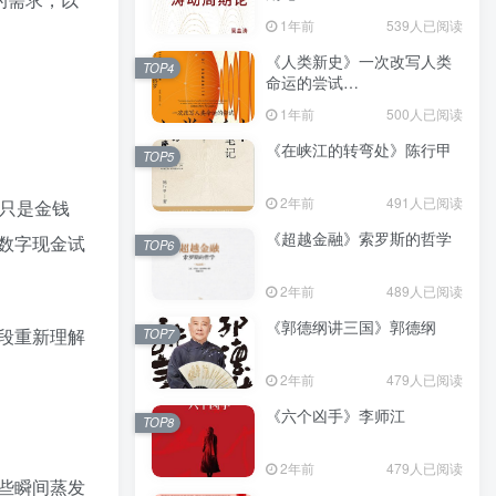
（epub+mobi+azw3+pdf）
1年前
539人已阅读
《人类新史》一次改写人类
TOP4
命运的尝试
（epub+mobi+azw3+pdf）
1年前
500人已阅读
《在峡江的转弯处》陈行甲
TOP5
2年前
491人已阅读
只是金钱
《超越金融》索罗斯的哲学
数字现金试
TOP6
2年前
489人已阅读
《郭德纲讲三国》郭德纲
段重新理解
TOP7
2年前
479人已阅读
《六个凶手》李师江
TOP8
2年前
479人已阅读
些瞬间蒸发