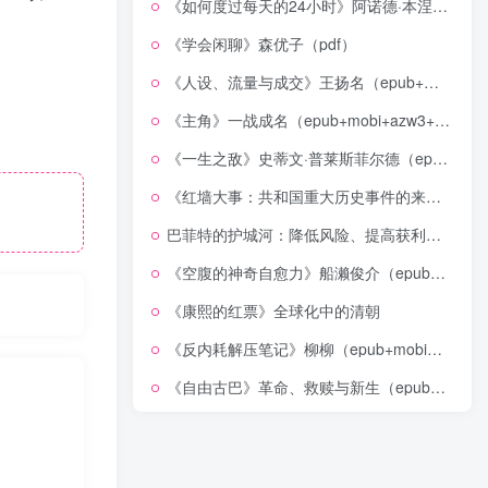
《如何度过每天的24小时》阿诺德·本涅特（epub+mobi+azw3+pdf）
《学会闲聊》森优子（pdf）
《人设、流量与成交》王扬名（epub+mobi+azw3+pdf）
《主角》一战成名（epub+mobi+azw3+pdf）
《一生之敌》史蒂文·普莱斯菲尔德（epub+mobi+azw3+pdf）
《红墙大事：共和国重大历史事件的来龙去脉》（全二册）（pdf）
巴菲特的护城河：降低风险、提高获利的股市真规则(epub+azw3+mobi)
《空腹的神奇自愈力》船濑俊介（epub+mobi+azw3+pdf）
《康熙的红票》全球化中的清朝
《反内耗解压笔记》柳柳（epub+mobi+azw3+pdf）
《自由古巴》革命、救赎与新生（epub+mobi+azw3+pdf）