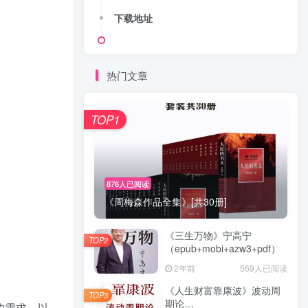
下载地址
热门文章
TOP1
876人已阅读
《周梅森作品全集》[共30册]
《三生万物》宁高宁
TOP2
（epub+mobi+azw3+pdf）
2年前
569人已阅读
《人生财富靠康波》波动周
TOP3
期论
的需求，以