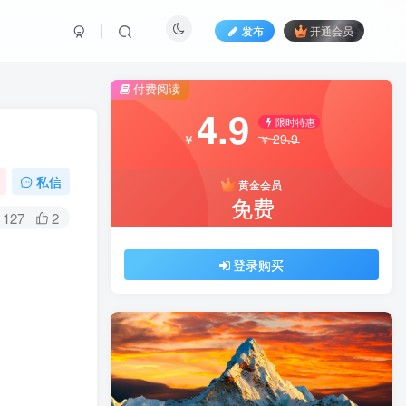
发布
开通会员
付费阅读
4.9
限时特惠
29.9
￥
￥
私信
黄金会员
免费
127
2
登录购买