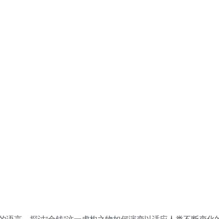
的语言，探讨“金钱”这一虚构之物如何演变以适应人类不断变化