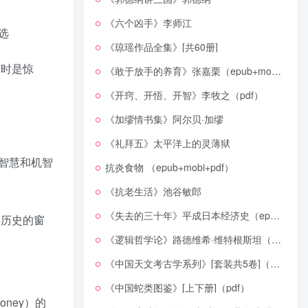
《六个凶手》李师江
选
《琼瑶作品全集》[共60册]
有时是惊
《敢于放手的养育》张嘉栗（epub+mobi+azw3+pdf）
《开窍、开悟、开智》李牧之（pdf）
《加缪情书集》阿尔贝·加缪
《礼拜五》太平洋上的灵薄狱
智慧和机智
抗炎食物 （epub+mobi+pdf）
《抗老生活》池谷敏郎
《失去的三十年》平成日本经济史（epub+mobi+azw3+pdf）
类历史的窗
《逻辑哲学论》路德维希·维特根斯坦（epub+mobi+azw3+pdf）
《中国天文考古学系列》[套装共5卷]（epub+mobi+azw3+pdf）
《中国蛇类图鉴》[上下册]（pdf）
oney）的