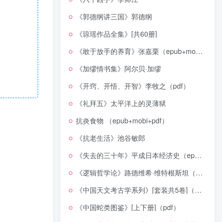
《郭德纲讲三国》郭德纲
《琼瑶作品全集》[共60册]
《敢于放手的养育》张嘉栗（epub+mobi+azw3+pdf）
《加缪情书集》阿尔贝·加缪
《开窍、开悟、开智》李牧之（pdf）
《礼拜五》太平洋上的灵薄狱
抗炎食物 （epub+mobi+pdf）
《抗老生活》池谷敏郎
《失去的三十年》平成日本经济史（epub+mobi+azw3+pdf）
《逻辑哲学论》路德维希·维特根斯坦（epub+mobi+azw3+pdf）
《中国天文考古学系列》[套装共5卷]（epub+mobi+azw3+pdf）
《中国蛇类图鉴》[上下册]（pdf）