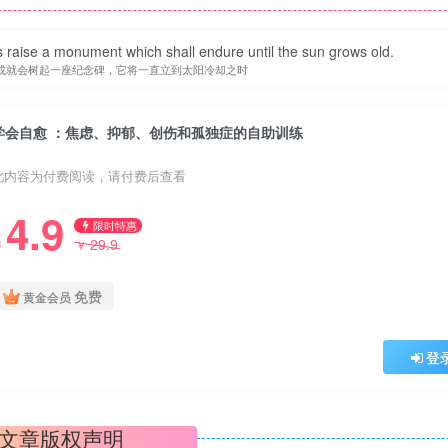
 raise a monument which shall endure until the sun grows old.
成就会树起一座纪念碑，它将一直立到太阳冷却之时
学会自愈 ：焦虑、抑郁、创伤和孤独症的自助训练
此内容为付费阅读，请付费后查看
4.9
限时特惠
29.9
￥
￥
免费
黄金会员
登
文章版权声明