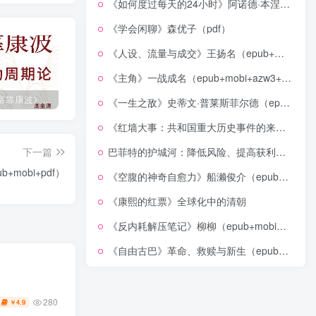
《如何度过每天的24小时》阿诺德·本涅特（epub+mobi+azw3+pdf）
《学会闲聊》森优子（pdf）
《人设、流量与成交》王扬名（epub+mobi+azw3+pdf）
《主角》一战成名（epub+mobi+azw3+pdf）
《人生财富靠康波》波动周期论（epub+mobi+azw3+pdf）
《人类新史》一次改写人类命运的尝试（epub+mobi+azw3+pdf）
《在峡江的转弯处》陈行甲
《一生之敌》史蒂文·普莱斯菲尔德（epub+mobi+azw3+pdf）
《红墙大事：共和国重大历史事件的来龙去脉》（全二册）（pdf）
巴菲特的护城河：降低风险、提高获利的股市真规则(epub+azw3+mobi)
下一篇
mobi+pdf）
《空腹的神奇自愈力》船濑俊介（epub+mobi+azw3+pdf）
《康熙的红票》全球化中的清朝
《反内耗解压笔记》柳柳（epub+mobi+azw3+pdf）
《自由古巴》革命、救赎与新生（epub+mobi+azw3+pdf）
280
4.9
￥