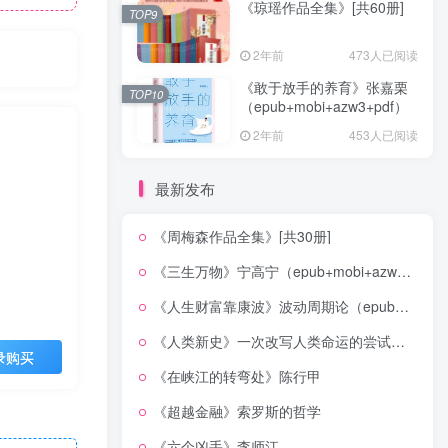
《琼瑶作品全集》[共60册]
TOP9
2年前
473人已阅读
《敢于放手的养育》张嘉栗
TOP10
（epub+mobi+azw3+pdf）
2年前
453人已阅读
最新发布
《周梅森作品全集》[共30册]
《三生万物》宁高宁（epub+mobi+azw3+pdf）
《人生财富靠康波》波动周期论（epub+mobi+azw3+pdf）
《人类新史》一次改写人类命运的尝试（epub+mobi+azw3+pdf）
录购买
《在峡江的转弯处》陈行甲
《超越金融》索罗斯的哲学
《六个凶手》李师江