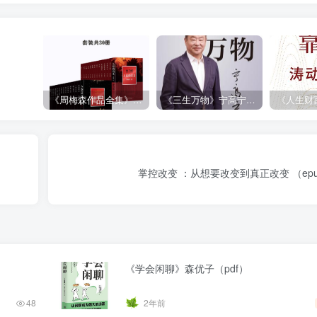
《周梅森作品全集》[共30册]
《三生万物》宁高宁（epub+mobi+azw3+pdf）
掌控改变 ：从想要改变到真正改变 （epub+
《学会闲聊》森优子（pdf）
48
2年前