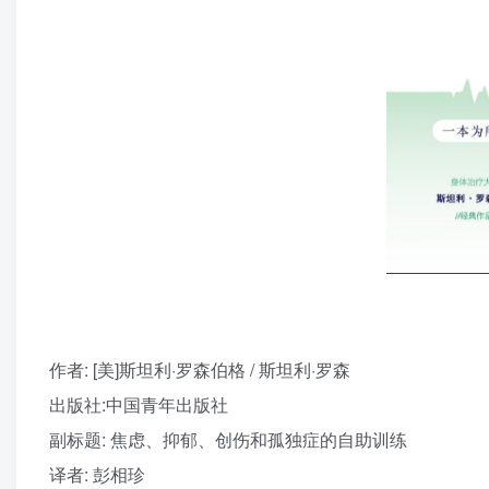
作者
: [美]斯坦利·罗森伯格 / 斯坦利·罗森
出版社:
中国青年出版社
副标题:
焦虑、抑郁、创伤和孤独症的自助训练
译者
: 彭相珍