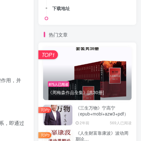
下载地址
热门文章
TOP1
键作用，并
875人已阅读
《周梅森作品全集》[共30册]
《三生万物》宁高宁
TOP2
（epub+mobi+azw3+pdf）
系，即通过
2年前
569人已阅读
《人生财富靠康波》波动周
TOP3
期论