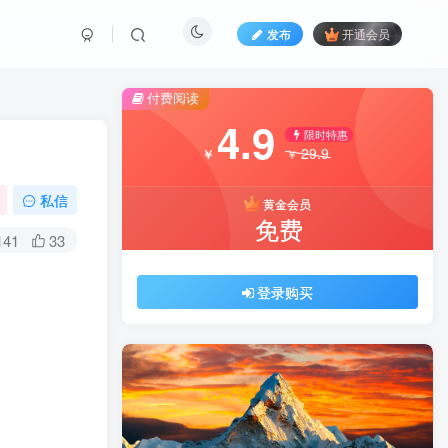
发布
开通会员
付费阅读
4.9
限时特惠
29.9
￥
￥
私信
黄金会员
免费
141
33
登录购买