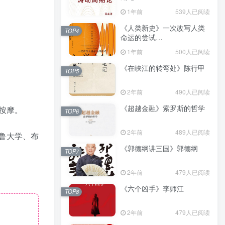
（epub+mobi+azw3+pdf）
1年前
539人已阅读
《人类新史》一次改写人类
TOP4
命运的尝试
（epub+mobi+azw3+pdf）
1年前
500人已阅读
《在峡江的转弯处》陈行甲
TOP5
2年前
490人已阅读
《超越金融》索罗斯的哲学
按摩。
TOP6
2年前
489人已阅读
鲁大学、布
《郭德纲讲三国》郭德纲
TOP7
2年前
479人已阅读
《六个凶手》李师江
TOP8
2年前
479人已阅读