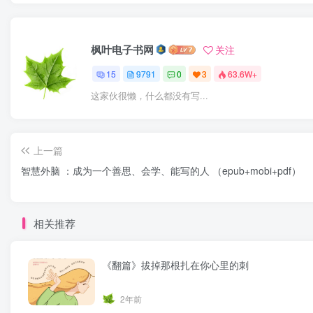
枫叶电子书网
关注
15
9791
0
3
63.6W+
这家伙很懒，什么都没有写...
上一篇
智慧外脑 ：成为一个善思、会学、能写的人 （epub+mobi+pdf）
相关推荐
《翻篇》拔掉那根扎在你心里的刺
2年前