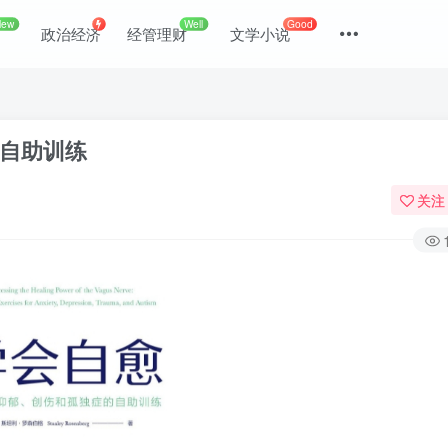
New
Well
Good
政治经济
经管理财
文学小说
的自助训练
关注
登录
没有账号？立即注册