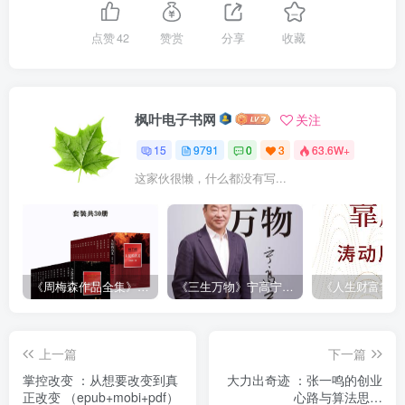
点赞
42
赞赏
分享
收藏
枫叶电子书网
关注
15
9791
0
3
63.6W+
这家伙很懒，什么都没有写...
《周梅森作品全集》[共30册]
《三生万物》宁高宁（epub+mobi+azw3+pdf）
上一篇
下一篇
掌控改变 ：从想要改变到真
大力出奇迹 ：张一鸣的创业
正改变 （epub+mobi+pdf）
心路与算法思维