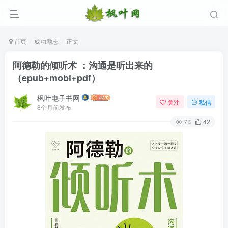
首页
成功励志
正文
阿德勒的倾听术 ：沟通是听出来的
（epub+mobi+pdf）
枫叶电子书网
关注
私信
8个月前发布
73
42
登录
没有账号？立即注册
用户名/手机号/邮箱
登录密码