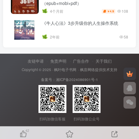
（epub+mobi+pdf）
108
4个月前
4.9
￥
《牛人心法》3步升级你的人生操作系统
2年前
58
友链申请
免责声明
广告合作
关于我们
Copyright © 2025 ·
枫叶电子书网
· 枫音网络提供技术支持
备案号：
湘ICP备2024086901号-1
扫码加微信客服
扫码加微公众号
42