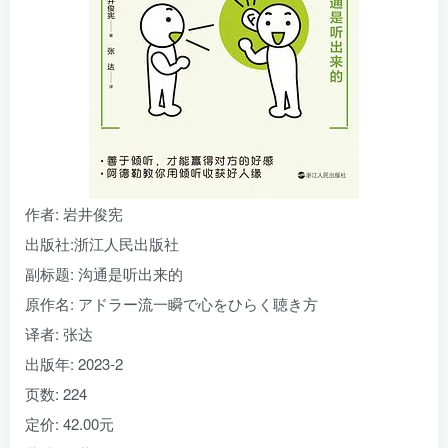
找回密码
|
免密登录
记住登录
登录
社交账号登录
作者
: 岩井俊宪
出版社:
浙江人民出版社
副标题:
沟通是听出来的
原作名:
アドラー流一瞬で心をひらく聴き方
译者
: 张达
出版年:
2023-2
页数:
224
定价:
42.00元