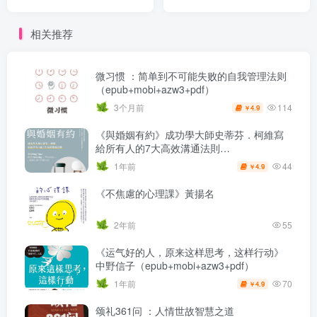
（epub+mobi+pdf）
相关推荐
微习惯 ：简单到不可能失败的自我管理法则
（epub+mobi+azw3+pdf）
114
3个月前
4.9
￥
《與婚姻有約》成功學大師史蒂芬．柯維寫
給所有人的7大高效溝通法則
（epub+mobi+azw3+pdf）
44
1年前
4.9
￥
《不焦慮的心理課》黃揚名
2年前
55
《运气好的人，原来这样思考，这样行动》
中野信子（epub+mobi+azw3+pdf）
70
1年前
4.9
￥
颂礼361问 ：人情世故智慧之道