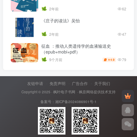
2年前
62
《庄子的读法》吴怡
2年前
47
征血 ：推动人类遗传学的血液输送史
（epub+mobi+pdf）
79
9个月前
4.9
￥
友链申请
免责声明
广告合作
关于我们
Copyright © 2025 ·
枫叶电子书网
· 枫音网络提供技术支持
备案号：
湘ICP备2024086901号-1