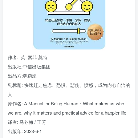
找回密码
|
免密登录
记住登录
登录
社交账号登录
作者
: [英] 索菲·莫特
出版社:
中信出版集团
出品方:
鹦鹉螺
副标题:
快速赶走焦虑、恐惧、悲伤、愤怒，成为内心自洽的
人
原作名:
A Manual for Being Human：What makes us who
we are, why it matters and practical advice for a happier life
译者
: 马冬梅 / 王芳
出版年:
2023-6-1