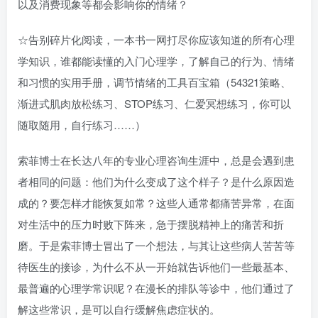
以及消费现象等都会影响你的情绪？
☆告别碎片化阅读，一本书一网打尽你应该知道的所有心理
学知识，谁都能读懂的入门心理学，了解自己的行为、情绪
和习惯的实用手册，调节情绪的工具百宝箱（54321策略、
渐进式肌肉放松练习、STOP练习、仁爱冥想练习，你可以
随取随用，自行练习……）
索菲博士在长达八年的专业心理咨询生涯中，总是会遇到患
者相同的问题：他们为什么变成了这个样子？是什么原因造
成的？要怎样才能恢复如常？这些人通常都痛苦异常，在面
对生活中的压力时败下阵来，急于摆脱精神上的痛苦和折
磨。于是索菲博士冒出了一个想法，与其让这些病人苦苦等
待医生的接诊，为什么不从一开始就告诉他们一些最基本、
最普遍的心理学常识呢？在漫长的排队等诊中，他们通过了
解这些常识，是可以自行缓解焦虑症状的。