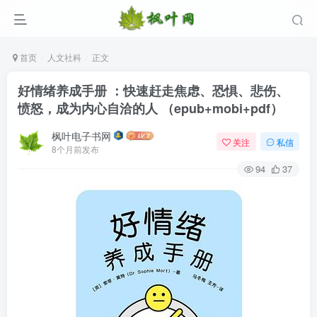
首页
人文社科
正文
好情绪养成手册 ：快速赶走焦虑、恐惧、悲伤、
愤怒，成为内心自洽的人 （epub+mobi+pdf）
枫叶电子书网
关注
私信
8个月前发布
94
37
登录
没有账号？立即注册
用户名/手机号/邮箱
登录密码