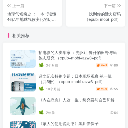
上一篇
下一篇
地球气候简史 ：一本书读懂
找到你的活力密码
46亿年地球气候变化的历史
（epub+mobi+pdf）
（epub+mobi+pdf）
相关推荐
拍电影的人类学家 ：先驱让·鲁什的田野与民
族志研究 （epub+mobi+azw3+pdf）
80
3个月前
4.9
￥
译文纪实特别专题：日本现场观察·第一辑
（共5册）（epub+mobi+azw3+pdf）
55
10个月前
4.9
￥
《内在疗愈》人这一生，终究要与自己和解
2年前
64
《家人的使用说明书》黑川伊保子