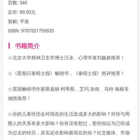
页数:
340
定价:
69.00元
装帧:
平装
ISBN:
9787521755633
书籍简介
☆北京大学精神卫生学博士汪冰、心理学者刘鑫妍推荐！
☆《星期日泰晤士报》畅销书，《泰晤士报》热评推荐！
☆英国畅销书作家斯嘉丽·柯蒂斯、艾玛·加侬、马特·海格等
倾情推荐！
☆你的儿童经历会对现在的生活造成多大的影响？对你与周
围人的关系有多大影响？你有没有想过，那些你以为已经成
为过去的经历，其实还在影响着现在的你？社交媒体、市场