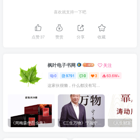
喜欢就支持一下吧
点赞
37
赞赏
分享
收藏
枫叶电子书网
关注
0
9791
0
3
63.6W+
这家伙很懒，什么都没有写...
《周梅森作品全集》[共30册]
《三生万物》宁高宁（epub+mobi+azw3+pdf）