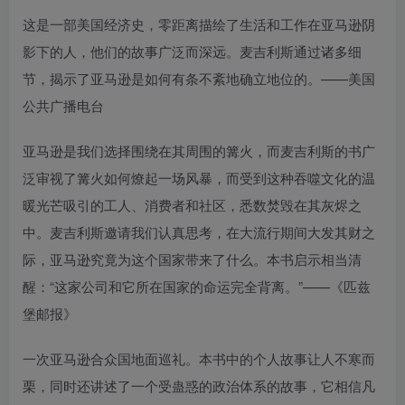
这是一部美国经济史，零距离描绘了生活和工作在亚马逊阴
影下的人，他们的故事广泛而深远。麦吉利斯通过诸多细
节，揭示了亚马逊是如何有条不紊地确立地位的。——美国
公共广播电台
亚马逊是我们选择围绕在其周围的篝火，而麦吉利斯的书广
泛审视了篝火如何燎起一场风暴，而受到这种吞噬文化的温
暖光芒吸引的工人、消费者和社区，悉数焚毁在其灰烬之
中。麦吉利斯邀请我们认真思考，在大流行期间大发其财之
际，亚马逊究竟为这个国家带来了什么。本书启示相当清
醒：“这家公司和它所在国家的命运完全背离。”——《匹兹
堡邮报》
一次亚马逊合众国地面巡礼。本书中的个人故事让人不寒而
栗，同时还讲述了一个受蛊惑的政治体系的故事，它相信凡