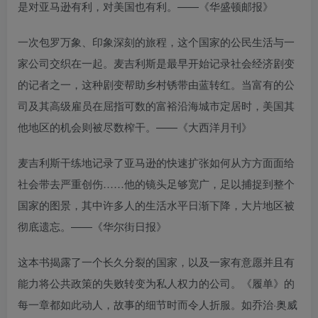
是对亚马逊有利，对美国也有利。——《华盛顿邮报》
一次包罗万象、印象深刻的旅程，这个国家的公民生活与一
家公司交织在一起。麦吉利斯是最早开始记录社会经济剧变
的记者之一，这种剧变帮助乡村锈带由蓝转红。当富有的公
司及其高级雇员在屈指可数的富裕沿海城市定居时，美国其
他地区的机会则被尽数榨干。——《大西洋月刊》
麦吉利斯干练地记录了亚马逊的快速扩张如何从方方面面给
社会带去严重创伤……他的镜头足够宽广，足以捕捉到整个
国家的图景，其中许多人的生活水平日渐下降，大片地区被
彻底遗忘。——《华尔街日报》
这本书揭露了一个长久分裂的国家，以及一家有意愿并且有
能力将公共政策的失败转变为私人权力的公司。《履单》的
每一章都如此动人，故事的细节时而令人折服。如乔治·奥威