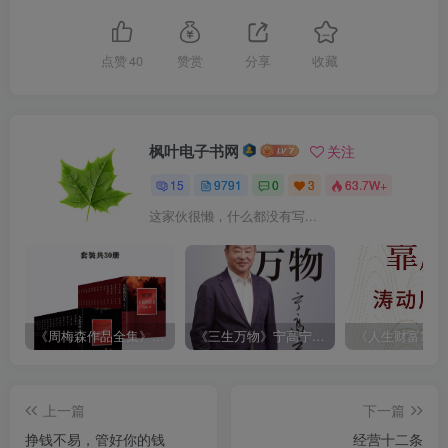
点赞
40
赞赏
分享
收藏
枫叶电子书网
关注
15
9791
0
3
63.7W+
这家伙很懒，什么都没有写...
《周梅森作品全集》[共30册]
《三生万物》宁高宁（epub+mobi+azw3+pdf）
上一篇
下一篇
挣钱不易，管好你的钱
经营十二条