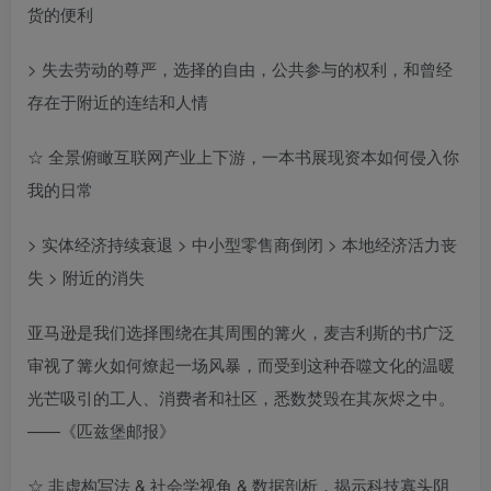
货的便利
> 失去劳动的尊严，选择的自由，公共参与的权利，和曾经
存在于附近的连结和人情
☆ 全景俯瞰互联网产业上下游，一本书展现资本如何侵入你
我的日常
> 实体经济持续衰退 > 中小型零售商倒闭 > 本地经济活力丧
失 > 附近的消失
亚马逊是我们选择围绕在其周围的篝火，麦吉利斯的书广泛
审视了篝火如何燎起一场风暴，而受到这种吞噬文化的温暖
光芒吸引的工人、消费者和社区，悉数焚毁在其灰烬之中。
——《匹兹堡邮报》
☆ 非虚构写法 & 社会学视角 & 数据剖析，揭示科技寡头阴