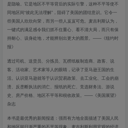
是隐喻。它是地区不平等背后的实际引擎，这种不平等使不
同地区间“彼此无法理解”，阻碍了美国的团结意识。它令一
些美国人欣欣向荣，而另一些人岌岌可危。麦吉利斯认为，
一键式的满足感令我们抓不住重心、看不清大局，而只有保
持耐心、设身处地，才能辨别出更大的图景。——《纽约时
报》
透过司机、送货员、分拣员、瓦楞纸板制造商、政客、说
客、活动家、艺术家等人的眼睛，记录了亚马逊王国的生
活。认识亚马逊就等于认识贸易政策、去工业化、工会的崩
溃、反垄断执法的消亡、报纸的死亡、竞选财务法、游说
史、房产价格、地区不平等和税收政策。——《美国展望》
杂志
本书是最优秀的新闻报道：强而有力地全面描述了美国人民
和地区间日渐严重的不平等现象。麦吉利斯利用宏观的经济