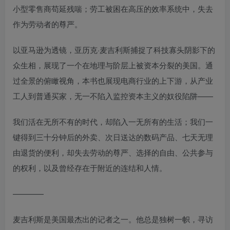
小型零售商苟延残喘；劳工被困在高压的效率系统中，失去
作为劳动者的尊严。
以亚马逊为透镜，亚历克·麦吉利斯捕捉了科技寡头阴影下的
众生相，展现了一个在地理与阶层上被资本分裂的美国。通
过全景的俯瞰视角，本书也展现电商行业的上下游，从产业
工人到普通买家，无一不陷入监控资本主义的奴役陷阱——
我们活在无所不有的时代，却陷入一无所有的生活；我们一
键得到三十分钟后的外卖、次日送达的数码产品、七天无理
由退货的便利，却失去劳动的尊严、选择的自由、公共参与
的权利，以及曾经存在于附近的连结和人情。
————
麦吉利斯是美国最杰出的记者之一。他总是独树一帜，寻访