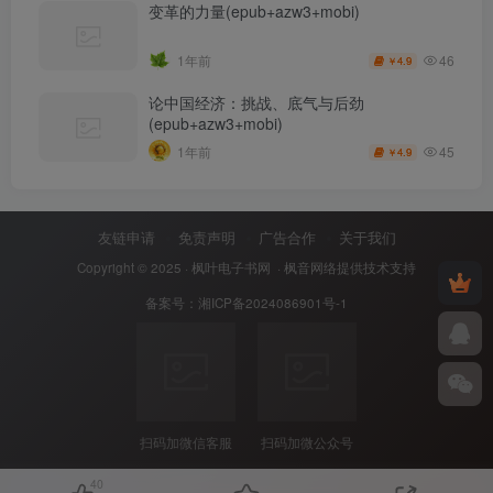
变革的力量(epub+azw3+mobi)
46
1年前
4.9
￥
论中国经济：挑战、底气与后劲
(epub+azw3+mobi)
45
1年前
4.9
￥
友链申请
免责声明
广告合作
关于我们
Copyright © 2025 ·
枫叶电子书网
· 枫音网络提供技术支持
备案号：
湘ICP备2024086901号-1
扫码加微信客服
扫码加微公众号
40