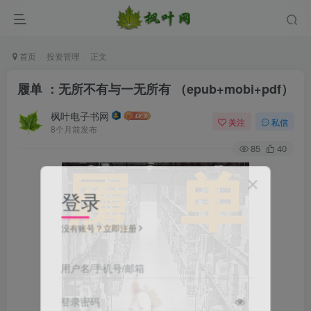
首页
投资管理
正文
履单 ：无所不有与一无所有 （epub+mobi+pdf）
枫叶电子书网
关注
私信
8个月前发布
85
40
登录
没有账号？立即注册
用户名/手机号/邮箱
登录密码