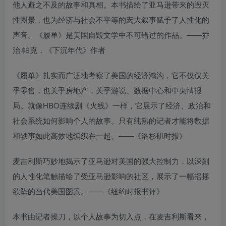
他人避之不及的故事和真相。本书描绘了亚马逊带来的毁灭
性图景，也为经济与社会不平等的宏大叙事赋予了人性化的
声音。《履单》是美国自毁文学中不可错过的作品。——乔
治·帕克，《下沉年代》作者
《履单》扎实而广泛地考察了美国的经济鸿沟，它不仅仅关
乎零售，也关乎房地产，关乎游说、数据中心和中央情报
局。就像HBO连续剧《火线》一样，它展示了经济、政治和
社会系统如何影响个人的故事。只有纯熟的记者才能将数据
和轶事如此高效地编织在一起。——《洛杉矶时报》
麦吉利斯巧妙地揭示了亚马逊对美国的强大控制力，以深刻
的人性化笔触描绘了受亚马逊影响的社区，展示了一幅摇摇
欲坠的当代美国图景。——《纽约时报书评》
本书由记者操刀，以个人故事为切入点，在麦吉利斯看来，