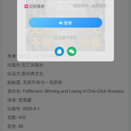
找回密码
|
免密登录
记住登录
登录
社交账号登录
作者
: [美] 亚历克·麦吉利斯
出版社:
文汇出版社
出品方:
新经典文化
副标题:
无所不有与一无所有
原作名:
Fulfillment: Winning and Losing in One-Click America
译者
: 曾楚媛
出版年:
2023-6-1
页数:
416
定价:
69