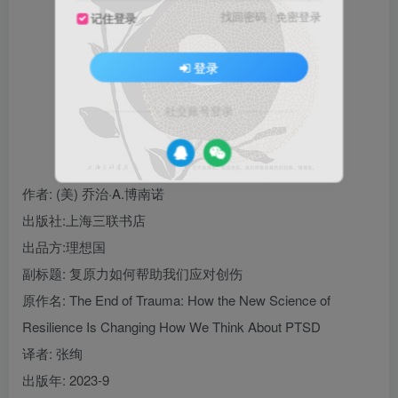
找回密码
|
免密登录
记住登录
登录
社交账号登录
作者
: (美) 乔治·A.博南诺
出版社:
上海三联书店
出品方:
理想国
副标题:
复原力如何帮助我们应对创伤
原作名:
The End of Trauma: How the New Science of
Resilience Is Changing How We Think About PTSD
译者
: 张绚
出版年:
2023-9