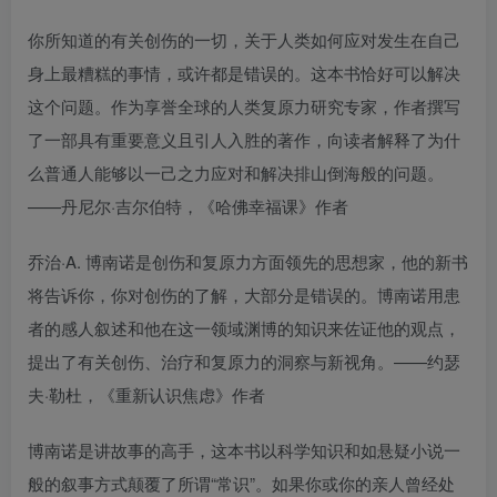
你所知道的有关创伤的一切，关于人类如何应对发生在自己
身上最糟糕的事情，或许都是错误的。这本书恰好可以解决
这个问题。作为享誉全球的人类复原力研究专家，作者撰写
了一部具有重要意义且引人入胜的著作，向读者解释了为什
么普通人能够以一己之力应对和解决排山倒海般的问题。
——丹尼尔·吉尔伯特，《哈佛幸福课》作者
乔治·A. 博南诺是创伤和复原力方面领先的思想家，他的新书
将告诉你，你对创伤的了解，大部分是错误的。博南诺用患
者的感人叙述和他在这一领域渊博的知识来佐证他的观点，
提出了有关创伤、治疗和复原力的洞察与新视角。——约瑟
夫·勒杜，《重新认识焦虑》作者
博南诺是讲故事的高手，这本书以科学知识和如悬疑小说一
般的叙事方式颠覆了所谓“常识”。如果你或你的亲人曾经处