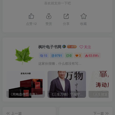
喜欢就支持一下吧
点赞
12
赞赏
分享
收藏
枫叶电子书网
关注
15
9791
0
3
63.6W+
这家伙很懒，什么都没有写...
《周梅森作品全集》[共30册]
《三生万物》宁高宁（epub+mobi+azw3+pdf）
上一篇
下一篇