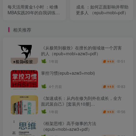
每天活用黄金1小时 ：哈佛
成名 ：如何正面影响并帮助
MBA实践20年的自我训练大
更多人 （epub+mobi+pdf）
公开 （epub+mobi+pdf）
相关推荐
《从极简到极致》在擅长的领域做一个厉害
的人（epub+mobi+azw3+pdf）
51
1年前
4.9
￥
掌控习惯(epub+azw3+mobi)
83
4个月前
4.9
￥
《加速成长：从内在修为到外在成长，全方
面武装自己》[套装共10册]
（epub+mobi+azw3+pdf）
56
1年前
4.9
￥
《框架思维》高手做事的方法
（epub+mobi+azw3+pdf）