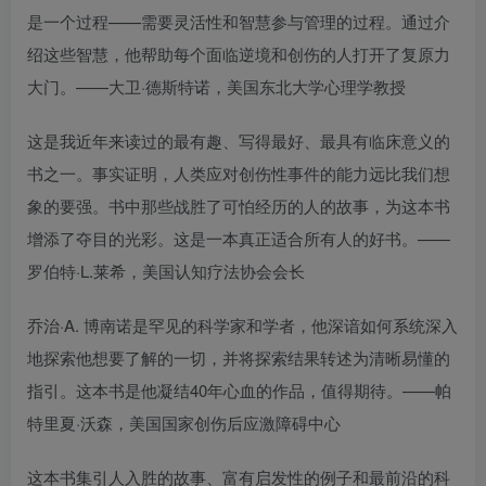
是一个过程——需要灵活性和智慧参与管理的过程。通过介
绍这些智慧，他帮助每个面临逆境和创伤的人打开了复原力
大门。——大卫·德斯特诺，美国东北大学心理学教授
这是我近年来读过的最有趣、写得最好、最具有临床意义的
书之一。事实证明，人类应对创伤性事件的能力远比我们想
象的要强。书中那些战胜了可怕经历的人的故事，为这本书
增添了夺目的光彩。这是一本真正适合所有人的好书。——
罗伯特·L.莱希，美国认知疗法协会会长
乔治·A. 博南诺是罕见的科学家和学者，他深谙如何系统深入
地探索他想要了解的一切，并将探索结果转述为清晰易懂的
指引。这本书是他凝结40年心血的作品，值得期待。——帕
特里夏·沃森，美国国家创伤后应激障碍中心
这本书集引人入胜的故事、富有启发性的例子和最前沿的科