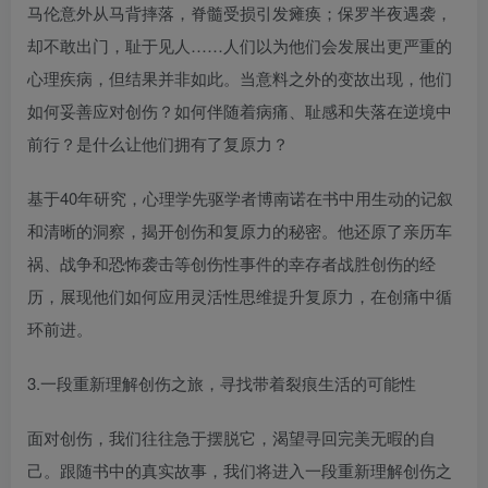
马伦意外从马背摔落，脊髓受损引发瘫痪；保罗半夜遇袭，
却不敢出门，耻于见人……人们以为他们会发展出更严重的
心理疾病，但结果并非如此。当意料之外的变故出现，他们
如何妥善应对创伤？如何伴随着病痛、耻感和失落在逆境中
前行？是什么让他们拥有了复原力？
基于40年研究，心理学先驱学者博南诺在书中用生动的记叙
和清晰的洞察，揭开创伤和复原力的秘密。他还原了亲历车
祸、战争和恐怖袭击等创伤性事件的幸存者战胜创伤的经
历，展现他们如何应用灵活性思维提升复原力，在创痛中循
环前进。
3.一段重新理解创伤之旅，寻找带着裂痕生活的可能性
面对创伤，我们往往急于摆脱它，渴望寻回完美无暇的自
己。跟随书中的真实故事，我们将进入一段重新理解创伤之