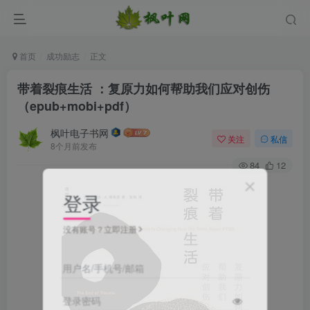
首页
成功励志
正文
带着裂痕生活 ：复原力如何帮助我们应对创伤
（epub+mobi+pdf）
枫叶电子书网
关注
私信
8个月前发布
84
12
登录
没有账号？立即注册
用户名/手机号/邮箱
登录密码