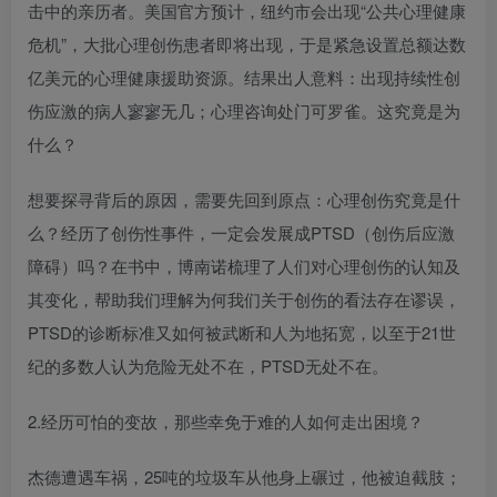
击中的亲历者。美国官方预计，纽约市会出现“公共心理健康
危机”，大批心理创伤患者即将出现，于是紧急设置总额达数
亿美元的心理健康援助资源。结果出人意料：出现持续性创
伤应激的病人寥寥无几；心理咨询处门可罗雀。这究竟是为
什么？
想要探寻背后的原因，需要先回到原点：心理创伤究竟是什
么？经历了创伤性事件，一定会发展成PTSD（创伤后应激
障碍）吗？在书中，博南诺梳理了人们对心理创伤的认知及
其变化，帮助我们理解为何我们关于创伤的看法存在谬误，
PTSD的诊断标准又如何被武断和人为地拓宽，以至于21世
纪的多数人认为危险无处不在，PTSD无处不在。
2.经历可怕的变故，那些幸免于难的人如何走出困境？
杰德遭遇车祸，25吨的垃圾车从他身上碾过，他被迫截肢；