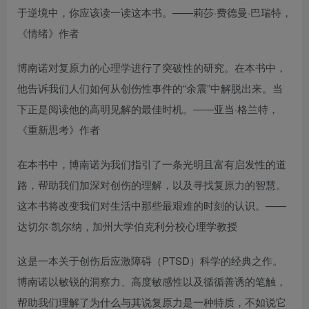
于逆境中，你应该读一读这本书。——莉莎·费德曼·巴瑞特，
《情绪》作者
博南诺对复原力的心理学进行了突破性的研究。在本书中，
他告诉我们人们如何从创伤性事件的“余震”中解脱出来。当
下正是阅读他的高明见解的最佳时机。——亚当·格兰特，
《重新思考》作者
在本书中，博南诺为我们指引了一条光明且富有启发性的道
路，帮助我们加深对创伤的理解，以及寻找复原力的智慧。
这本书将改变我们对生活中那些最艰难的时刻的认识。——
达切尔·凯尔纳，加州大学伯克利分校心理学教授
这是一本关于创伤后应激障碍（PTSD）科学的经典之作。
博南诺以敏锐的洞察力、高度敏感性以及循循善诱的笔触，
帮助我们理解了为什么与其说复原力是一种特质，不如说它