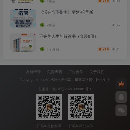
39
1年前
4.9
￥
《活在当下指南》萨姆·哈里斯
2年前
65
不完美人生的解答书（套装8册）
31
4个月前
4.9
￥
友链申请
免责声明
广告合作
关于我们
Copyright © 2025 ·
枫叶电子书网
· 枫音网络提供技术支持
备案号：
湘ICP备2024086901号-1
扫码加微信客服
扫码加微公众号