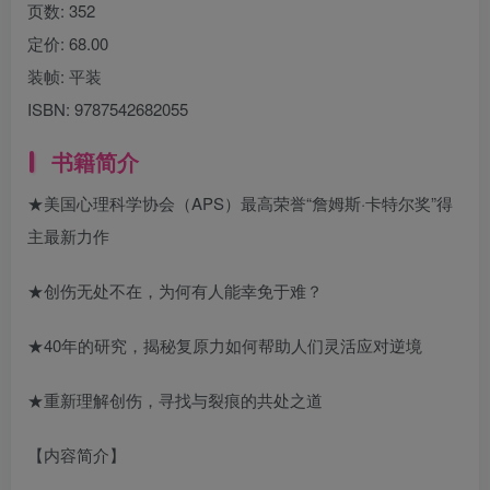
页数:
352
定价:
68.00
装帧:
平装
ISBN:
9787542682055
书籍简介
★美国心理科学协会（APS）最高荣誉“詹姆斯·卡特尔奖”得
主最新力作
★创伤无处不在，为何有人能幸免于难？
★40年的研究，揭秘复原力如何帮助人们灵活应对逆境
★重新理解创伤，寻找与裂痕的共处之道
【内容简介】