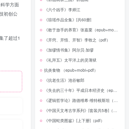
经科学方面
《六个凶手》李师江
技初创公
《琼瑶作品全集》[共60册]
《敢于放手的养育》张嘉栗（epub+mobi+azw3+pdf）
集了超过1
《开窍、开悟、开智》李牧之（pdf）
《加缪情书集》阿尔贝·加缪
《礼拜五》太平洋上的灵薄狱
抗炎食物 （epub+mobi+pdf）
《抗老生活》池谷敏郎
《失去的三十年》平成日本经济史（epub+mobi+azw3+pdf）
《逻辑哲学论》路德维希·维特根斯坦（epub+mobi+azw3+pdf）
《中国天文考古学系列》[套装共5卷]（epub+mobi+azw3+pdf）
《中国蛇类图鉴》[上下册]（pdf）