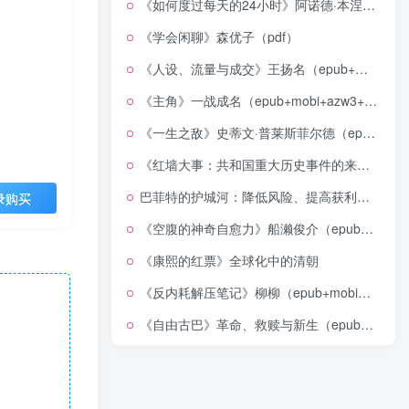
《如何度过每天的24小时》阿诺德·本涅特（epub+mobi+azw3+pdf）
《学会闲聊》森优子（pdf）
《人设、流量与成交》王扬名（epub+mobi+azw3+pdf）
《主角》一战成名（epub+mobi+azw3+pdf）
《一生之敌》史蒂文·普莱斯菲尔德（epub+mobi+azw3+pdf）
《红墙大事：共和国重大历史事件的来龙去脉》（全二册）（pdf）
巴菲特的护城河：降低风险、提高获利的股市真规则(epub+azw3+mobi)
录购买
《空腹的神奇自愈力》船濑俊介（epub+mobi+azw3+pdf）
《康熙的红票》全球化中的清朝
《反内耗解压笔记》柳柳（epub+mobi+azw3+pdf）
《自由古巴》革命、救赎与新生（epub+mobi+azw3+pdf）