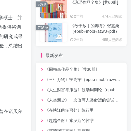
。
《琼瑶作品全集》[共60册]
TOP9
2年前
474人已阅读
学硕士，并
《敢于放手的养育》张嘉栗
构提供咨询
TOP10
（epub+mobi+azw3+pdf）
的研究成果
2年前
455人已阅读
验，总结出
最新发布
《周梅森作品全集》[共30册]
《三生万物》宁高宁（epub+mobi+azw3+pdf）
《人生财富靠康波》波动周期论（epub+mobi+azw3+pdf）
《人类新史》一次改写人类命运的尝试（epub+mobi+azw3+pdf）
《在峡江的转弯处》陈行甲
曾在诺贝尔
《超越金融》索罗斯的哲学
《郭德纲讲三国》郭德纲