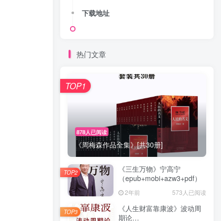
下载地址
热门文章
TOP1
878人已阅读
《周梅森作品全集》[共30册]
《三生万物》宁高宁
TOP2
（epub+mobi+azw3+pdf）
2年前
573人已阅读
《人生财富靠康波》波动周
TOP3
期论