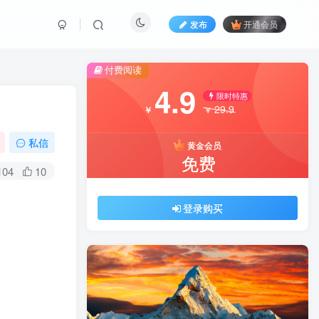
发布
开通会员
付费阅读
4.9
限时特惠
29.9
￥
￥
私信
黄金会员
免费
104
10
登录购买