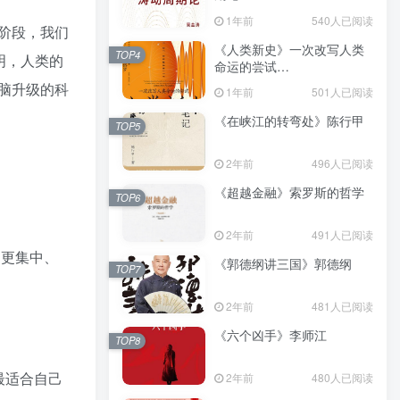
（epub+mobi+azw3+pdf）
1年前
540人已阅读
阶段，我们
《人类新史》一次改写人类
TOP4
明，人类的
命运的尝试
（epub+mobi+azw3+pdf）
脑升级的科
1年前
501人已阅读
《在峡江的转弯处》陈行甲
TOP5
2年前
496人已阅读
《超越金融》索罗斯的哲学
TOP6
2年前
491人已阅读
力更集中、
《郭德纲讲三国》郭德纲
TOP7
2年前
481人已阅读
《六个凶手》李师江
TOP8
最适合自己
2年前
480人已阅读