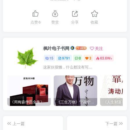
点赞
6
赞赏
分享
收藏
枫叶电子书网
关注
15
9791
0
3
63.6W+
这家伙很懒，什么都没有写...
《周梅森作品全集》[共30册]
《三生万物》宁高宁（epub+mobi+azw3+pdf）
上一篇
下一篇