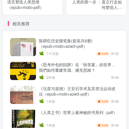
语言塑造人类思维
人类的第一步 ：直立行走如
（epub+mobi+pdf）
何塑造人类
（epub+mobi+pdf）
相关推荐
陈舜臣历史随笔集(套装共6册)
（epub+mobi+azw3+pdf）
32
1个月前
4.9
￥
《思考外包的陷阱》在「快答案」的世界，
我們如何重建常識、擴充思維？
2年前
45
《法度与道德》王安石学术及其变法运动述
论（epub+mobi+azw3+pdf）
60
1年前
4.9
￥
《人类之书》世界上最神秘的书系列（pdf）
44
1年前
4.9
￥