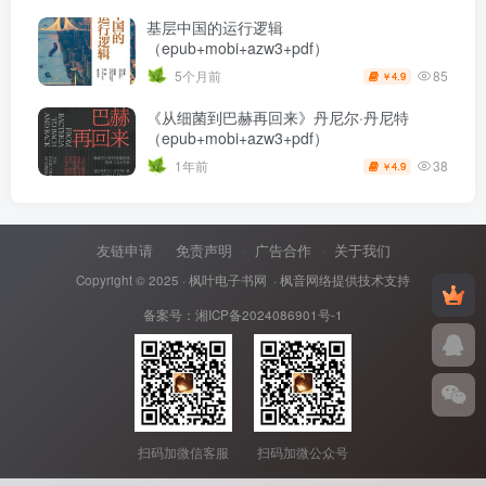
基层中国的运行逻辑
（epub+mobi+azw3+pdf）
85
5个月前
4.9
￥
《从细菌到巴赫再回来》丹尼尔·丹尼特
（epub+mobi+azw3+pdf）
38
1年前
4.9
￥
友链申请
免责声明
广告合作
关于我们
Copyright © 2025 ·
枫叶电子书网
· 枫音网络提供技术支持
备案号：
湘ICP备2024086901号-1
扫码加微信客服
扫码加微公众号