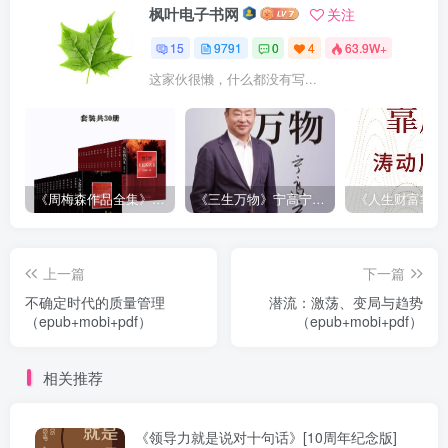
枫叶电子书网
关注
15
9791
0
4
63.9W+
这家伙很懒，什么都没有写...
《周梅森作品全集》[共30册]
《三生万物》宁高宁（epub+mobi+azw3+pdf）
上一篇
下一篇
不确定时代的质量管理
潜流：激荡、变局与趋势
（epub+mobi+pdf）
（epub+mobi+pdf）
相关推荐
《领导力就是说对十句话》[10周年纪念版]