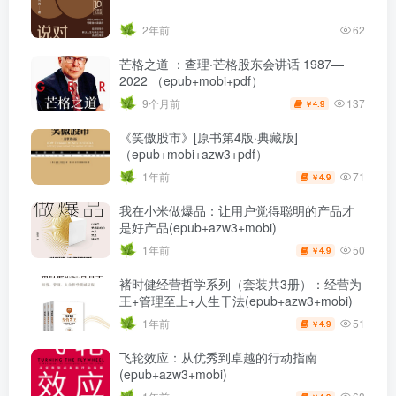
2年前
62
芒格之道 ：查理·芒格股东会讲话 1987—
2022 （epub+mobi+pdf）
137
9个月前
4.9
￥
《笑傲股市》[原书第4版·典藏版]
（epub+mobi+azw3+pdf）
71
1年前
4.9
￥
我在小米做爆品：让用户觉得聪明的产品才
是好产品(epub+azw3+mobi)
50
1年前
4.9
￥
褚时健经营哲学系列（套装共3册）：经营为
王+管理至上+人生干法(epub+azw3+mobi)
51
1年前
4.9
￥
飞轮效应：从优秀到卓越的行动指南
(epub+azw3+mobi)