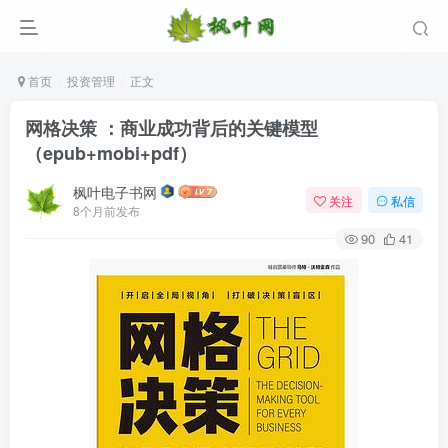
首页
投资管理
正文
网格决策 ：商业成功背后的关键模型
（epub+mobi+pdf）
枫叶电子书网
关注
私信
8个月前发布
90
41
登录
没有账号？立即注册
用户名/手机号/邮箱
登录密码