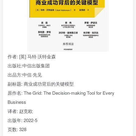
找回密码
|
免密登录
记住登录
登录
社交账号登录
作者
: [英] 马特·沃特金森
出版社:
中信出版集团
出品方:
中信·先见
副标题:
商业成功背后的关键模型
原作名:
The Grid: The Decision-making Tool for Every
Business
译者
: 赵竞欧
出版年:
2022-5
页数:
328