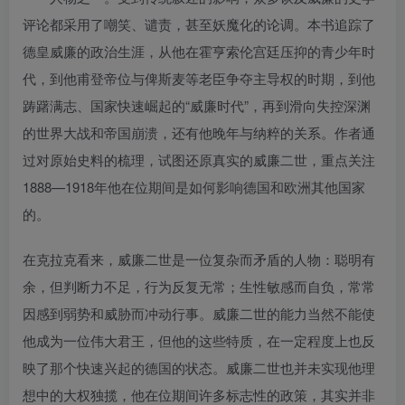
评论都采用了嘲笑、谴责，甚至妖魔化的论调。本书追踪了
德皇威廉的政治生涯，从他在霍亨索伦宫廷压抑的青少年时
代，到他甫登帝位与俾斯麦等老臣争夺主导权的时期，到他
踌躇满志、国家快速崛起的“威廉时代”，再到滑向失控深渊
的世界大战和帝国崩溃，还有他晚年与纳粹的关系。作者通
过对原始史料的梳理，试图还原真实的威廉二世，重点关注
1888—1918年他在位期间是如何影响德国和欧洲其他国家
的。
在克拉克看来，威廉二世是一位复杂而矛盾的人物：聪明有
余，但判断力不足，行为反复无常；生性敏感而自负，常常
因感到弱势和威胁而冲动行事。威廉二世的能力当然不能使
他成为一位伟大君王，但他的这些特质，在一定程度上也反
映了那个快速兴起的德国的状态。威廉二世也并未实现他理
想中的大权独揽，他在位期间许多标志性的政策，其实并非