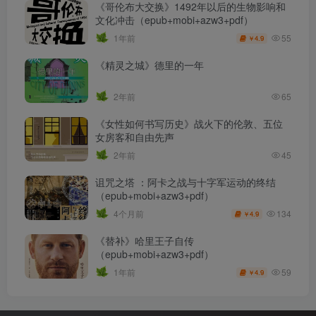
《哥伦布大交换》1492年以后的生物影响和
文化冲击（epub+mobi+azw3+pdf）
55
1年前
4.9
￥
《精灵之城》德里的一年
2年前
65
《女性如何书写历史》战火下的伦敦、五位
女房客和自由先声
2年前
45
诅咒之塔 ：阿卡之战与十字军运动的终结
（epub+mobi+azw3+pdf）
134
4个月前
4.9
￥
《替补》哈里王子自传
（epub+mobi+azw3+pdf）
59
1年前
4.9
￥