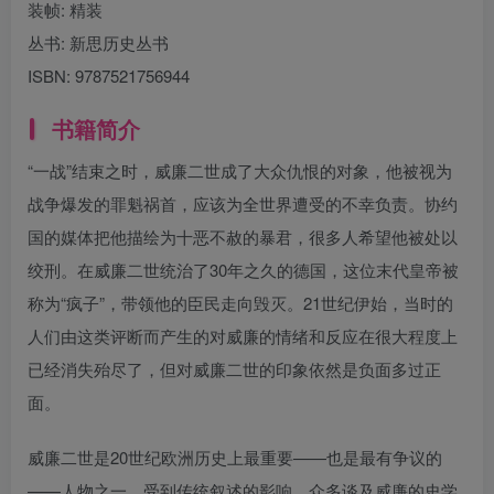
装帧:
精装
丛书:
新思历史丛书
ISBN:
9787521756944
书籍简介
“一战”结束之时，威廉二世成了大众仇恨的对象，他被视为
战争爆发的罪魁祸首，应该为全世界遭受的不幸负责。协约
国的媒体把他描绘为十恶不赦的暴君，很多人希望他被处以
绞刑。在威廉二世统治了30年之久的德国，这位末代皇帝被
称为“疯子”，带领他的臣民走向毁灭。21世纪伊始，当时的
人们由这类评断而产生的对威廉的情绪和反应在很大程度上
已经消失殆尽了，但对威廉二世的印象依然是负面多过正
面。
威廉二世是20世纪欧洲历史上最重要——也是最有争议的
——人物之一。受到传统叙述的影响，众多谈及威廉的史学