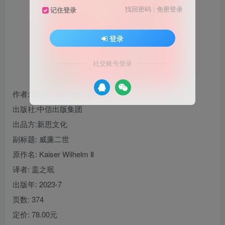
找回密码
|
免密登录
记住登录
登录
社交账号登录
作者
: [澳] 克里斯托弗·克拉克
出版社:
中信出版集团
出品方:
新思文化
副标题:
威廉二世
原作名:
Kaiser Wilhelm Ⅱ
译者
: 盖之珉
出版年:
2023-7
页数:
374
定价:
78.00元