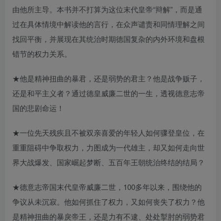
由他所主导。本书并不打算为这位末代皇帝“辩解”，而是通
过在具体情境中解读他的言行，在众声谴责和同情理解之间
找回平衡，并展现在其统治时期德国复杂的内外环境和盘根
错节的权力关系。
★他是精神扭曲的暴君，还是弱势的君主？他是战争贩子，
还是和平主义者？通过德皇威廉二世的一生，透视德意志帝
国的悲剧命运！
★一位先天残疾且不被双亲喜爱的年轻人如何骤登皇位，在
重重阻碍中争取权力，力图成为一代雄主，却又如何走向世
界大战爆发、国家崛起梦断、五百年王朝统治终结的结局？
★德意志帝国末代皇帝威廉二世，100多年以来，围绕他的
争议从未沉寂。他如何抓住了权力，又如何丧失了权力？他
是精神扭曲的暴戾帝王，还是力有不逮、处处掣肘的弱势君