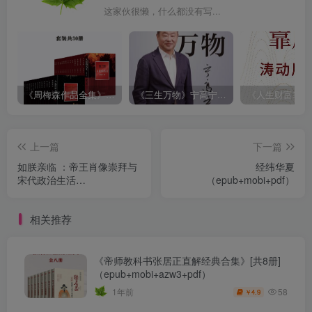
这家伙很懒，什么都没有写...
《周梅森作品全集》[共30册]
《三生万物》宁高宁（epub+mobi+azw3+pdf）
上一篇
下一篇
如朕亲临 ：帝王肖像崇拜与
经纬华夏
宋代政治生活
（epub+mobi+pdf）
（epub+mobi+pdf）
相关推荐
《帝师教科书张居正直解经典合集》[共8册]
（epub+mobi+azw3+pdf）
58
1年前
4.9
￥