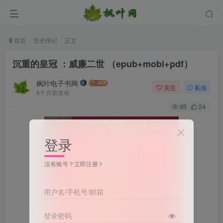
首页
历史传记
正文
沉重的皇冠 ：威廉二世 （epub+mobi+pdf）
枫叶电子书网
关注
私信
8个月前发布
95
24
登录
没有账号？立即注册
用户名/手机号/邮箱
登录密码