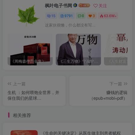
枫叶电子书网
关注
15
9791
0
3
63.6W+
这家伙很懒，什么都没有写...
《周梅森作品全集》[共30册]
《三生万物》宁高宁（epub+mobi+azw3+pdf）
上一篇
下一篇
生机 ：如何喂饱全世界，并
赚钱的逻辑
保住我们的星球
（epub+mobi+pdf）
（epub+mobi+pdf）
相关推荐
《生命的关键决定》从医生做主到患者赋权