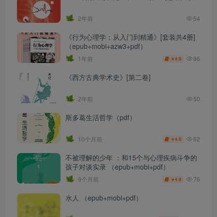
2年前
54
《行为心理学：从入门到精通》[套装共4册]
（epub+mobi+azw3+pdf）
86
1年前
4.9
￥
《西方古典学术史》[第二卷]
2年前
50
斯多葛生活哲学（pdf）
62
10个月前
4.9
￥
不被理解的少年 ：和15个与心理疾病斗争的
孩子对谈实录 （epub+mobi+pdf）
76
9个月前
4.9
￥
水人 （epub+mobi+pdf）