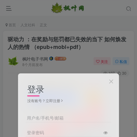
首页
人文社科
正文
驱动力 ：在奖励与惩罚都已失效的当下 如何焕发
人的热情 （epub+mobi+pdf）
枫叶电子书网
关注
私信
8个月前发布
107
30
登录
没有账号？立即注册
用户名/手机号/邮箱
登录密码