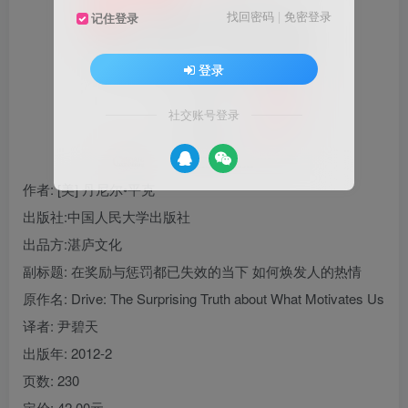
找回密码
|
免密登录
记住登录
登录
社交账号登录
作者
: [美] 丹尼尔•平克
出版社:
中国人民大学出版社
出品方:
湛庐文化
副标题:
在奖励与惩罚都已失效的当下 如何焕发人的热情
原作名:
Drive: The Surprising Truth about What Motivates Us
译者
: 尹碧天
出版年:
2012-2
页数:
230
定价:
42.00元