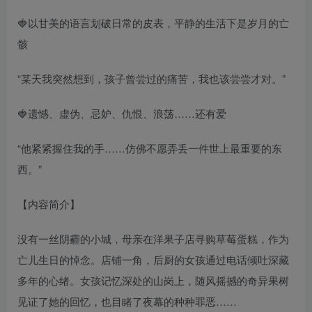
🍓以甘美的语言划破日常的皮表，平静的生活下是岁月的亡
骸
“某天我突然想到，孩子曾尝过的痛苦，我也该尝尝才对。”
🍓遗憾、虚伪、忌妒、仇恨、浪荡……还有爱
“他紧紧握住我的手……仿佛不愿弄丢一件世上最重要的东
西。”
【内容简介】
没有一丝阴霾的小城，母亲在洋果子店寻购草莓蛋糕，作为
亡儿生日的悼念。店铺一角，后厨的女孩通过电话倾吐深藏
多年的心绪。女孩记忆深处的山岗上，随风摇撼的奇异果树
见证了她的回忆，也目睹了夜幕的种种罪恶……