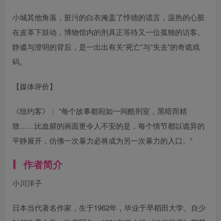
小城其他角落，脏污的白衣掩盖了悖德的谎言，温热的心脏
在皮革下鼓动，博物馆内的刑具正等待又一位孤独的访客。
静谧与澄明的背后，是一出出有关“死亡”与“失去”的奇诡戏
码。
【媒体评价】
《纽约客》： “每个故事都宛如一间酷刑室，黑暗而精
致……比血腥的画面更令人不安的是，每个情节都以诡异的
平静展开，仿佛一次暴力必将成为另一次暴力的入口。”
作者简介
小川洋子
日本当代著名作家，生于1962年，毕业于早稻田大学。自少