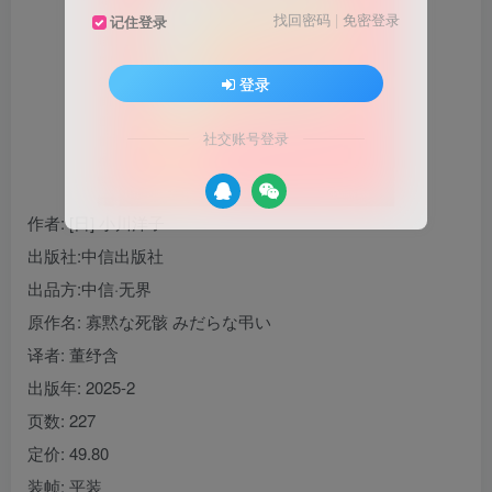
找回密码
|
免密登录
记住登录
登录
社交账号登录
作者
: [日] 小川洋子
出版社:
中信出版社
出品方:
中信·无界
原作名:
寡黙な死骸 みだらな弔い
译者
: 董纾含
出版年:
2025-2
页数:
227
定价:
49.80
装帧:
平装