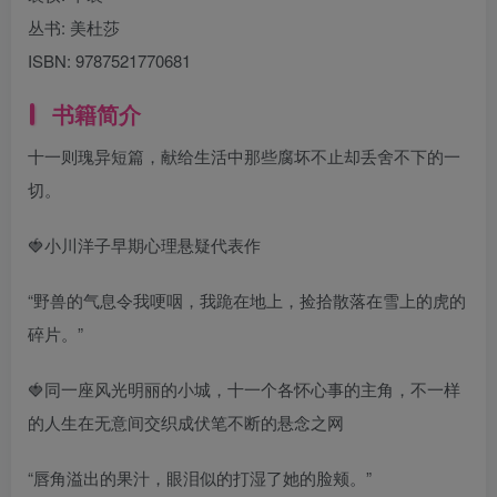
丛书:
美杜莎
ISBN:
9787521770681
书籍简介
十一则瑰异短篇，献给生活中那些腐坏不止却丢舍不下的一
切。
🍓小川洋子早期心理悬疑代表作
“野兽的气息令我哽咽，我跪在地上，捡拾散落在雪上的虎的
碎片。”
🍓同一座风光明丽的小城，十一个各怀心事的主角，不一样
的人生在无意间交织成伏笔不断的悬念之网
“唇角溢出的果汁，眼泪似的打湿了她的脸颊。”