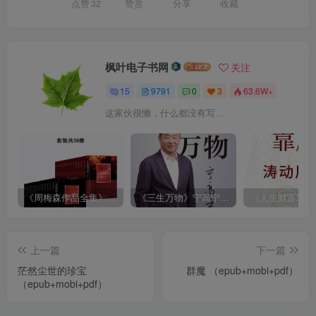
点赞
32
赞赏
分享
收藏
枫叶电子书网
关注
15
9791
0
3
63.6W+
这家伙很懒，什么都没有写...
《周梅森作品全集》[共30册]
《三生万物》宁高宁（epub+mobi+azw3+pdf）
上一篇
下一篇
茫然尘世的珍宝
群魔 （epub+mobi+pdf）
（epub+mobi+pdf）