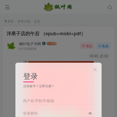
首页
文学小说
正文
洋果子店的午后 （epub+mobi+pdf）
枫叶电子书网
关注
私信
6个月前发布
93
32
登录
没有账号？立即注册
用户名/手机号/邮箱
登录密码