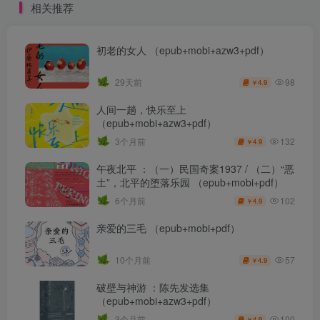
相关推荐
初老的女人 （epub+mobi+azw3+pdf）
98
29天前
4.9
￥
人间一趟，快乐至上
（epub+mobi+azw3+pdf）
132
3个月前
4.9
￥
午夜北平 ：（一）民国奇案1937 / （二）“恶
土”，北平的堕落乐园 （epub+mobi+pdf）
102
6个月前
4.9
￥
亲爱的三毛 （epub+mobi+pdf）
57
10个月前
4.9
￥
破壁与神游 ：陈先发选集
（epub+mobi+azw3+pdf）
100
3个月前
4.9
￥