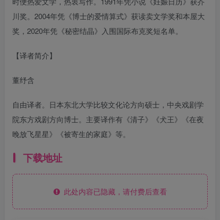
时便热爱文学，热衷写作。1991年凭小说《妊娠日历》获芥
川奖。2004年凭《博士的爱情算式》获读卖文学奖和本屋大
奖，2020年凭《秘密结晶》入围国际布克奖短名单。
【译者简介】
董纾含
自由译者。日本东北大学比较文化论方向硕士，中央戏剧学
院东方戏剧方向博士。主要译作有《清子》《犬王》《在夜
晚放飞星星》《被寄生的家庭》等。
下载地址
此处内容已隐藏，请付费后查看