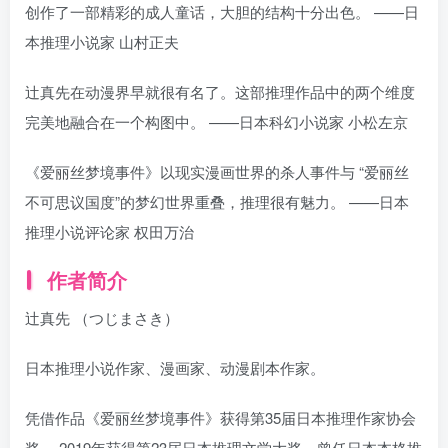
创作了一部精彩的成人童话，大胆的结构十分出色。 ——日
本推理小说家 山村正夫
辻真先在动漫界早就很有名了。这部推理作品中的两个维度
完美地融合在一个构图中。 ——日本科幻小说家 小松左京
《爱丽丝梦境事件》以现实漫画世界的杀人事件与 “爱丽丝
不可思议国度”的梦幻世界重叠，推理很有魅力。 ——日本
推理小说评论家 权田万治
作者简介
辻真先 （つじまさき）
日本推理小说作家、漫画家、动漫剧本作家。
凭借作品《爱丽丝梦境事件》获得第35届日本推理作家协会
奖。 2019年获得第23届日本推理文学大奖。曾任日本本格推