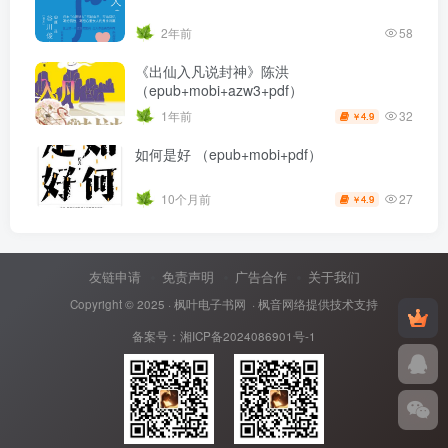
2年前
58
《出仙入凡说封神》陈洪
（epub+mobi+azw3+pdf）
32
1年前
4.9
￥
如何是好 （epub+mobi+pdf）
27
10个月前
4.9
￥
友链申请
免责声明
广告合作
关于我们
Copyright © 2025 ·
枫叶电子书网
· 枫音网络提供技术支持
备案号：
湘ICP备2024086901号-1