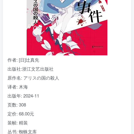
找回密码
|
免密登录
记住登录
登录
社交账号登录
作者
: [日]辻真先
出版社:
浙江文艺出版社
原作名:
アリスの国の殺人
译者
: 木海
出版年:
2024-11
页数:
308
定价:
68.00元
装帧:
精装
丛书:
蜘蛛文库