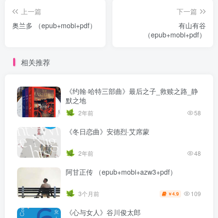
上一篇
下一篇
奥兰多 （epub+mobi+pdf）
有山有谷
（epub+mobi+pdf）
相关推荐
《约翰·哈特三部曲》最后之子_救赎之路_静
默之地
2年前
58
《冬日恋曲》安德烈·艾席蒙
2年前
48
阿甘正传 （epub+mobi+azw3+pdf）
109
3个月前
4.9
￥
《心与女人》谷川俊太郎