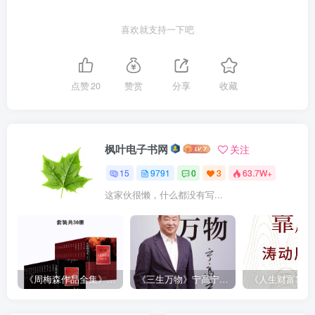
喜欢就支持一下吧
点赞
20
赞赏
分享
收藏
枫叶电子书网
关注
15
9791
0
3
63.7W+
这家伙很懒，什么都没有写...
《周梅森作品全集》[共30册]
《三生万物》宁高宁（epub+mobi+azw3+pdf）