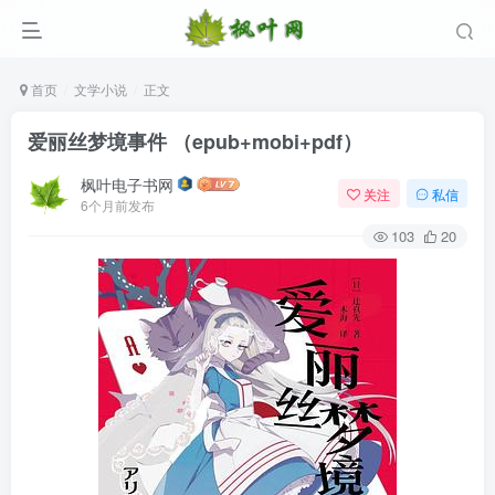
首页
文学小说
正文
爱丽丝梦境事件 （epub+mobi+pdf）
枫叶电子书网
关注
私信
6个月前发布
103
20
登录
没有账号？立即注册
用户名/手机号/邮箱
登录密码