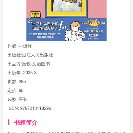
找回密码
|
免密登录
记住登录
登录
社交账号登录
作者
: 小爆炸
出版社:
浙江人民出版社
出品方:
磨铁·文治图书
出版年:
2025-3
页数:
295
定价:
65
装帧:
平装
ISBN:
9787213118296
书籍简介