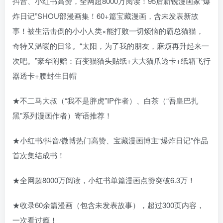
抖音、小红书高赞，全网超8000万阅读！95后新锐漫画家“爆
炸日记”SHOU部漫画集！60+篇宝藏漫画，含未发表新故
事！被生活击倒的小小人类×能打败一切烦恼的霸总猫猫，
奇特又温暖的日常。“太阳，为了我的朋友，麻烦再升起来一
次吧。”豪华附赠：百变猫猫头贴纸+大大猫爪透卡+纸箱飞行
器透卡+腰封生日帽
★不二马大叔（“我不是胖虎”IP作者）、白茶（“吾皇巴扎
黑”系列漫画作者）寄语推荐！
★小红书/抖音/微博热门高赞、宝藏漫画博主“爆炸日记”作品
首次集结成书！
★全网超8000万阅读，小红书单篇漫画点赞突破6.3万！
★收录60余篇漫画（包含未发表故事），超过300页内容，
一次看过瘾！