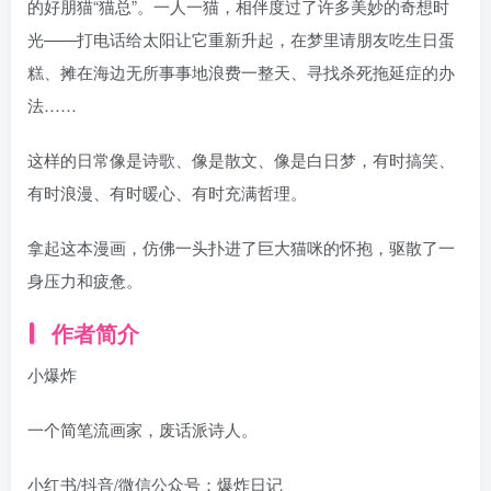
的好朋猫“猫总”。一人一猫，相伴度过了许多美妙的奇想时
光——打电话给太阳让它重新升起，在梦里请朋友吃生日蛋
糕、摊在海边无所事事地浪费一整天、寻找杀死拖延症的办
法……
这样的日常像是诗歌、像是散文、像是白日梦，有时搞笑、
有时浪漫、有时暖心、有时充满哲理。
拿起这本漫画，仿佛一头扑进了巨大猫咪的怀抱，驱散了一
身压力和疲惫。
作者简介
小爆炸
一个简笔流画家，废话派诗人。
小红书/抖音/微信公众号：爆炸日记