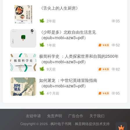
《舌尖上的人生厨房》
2年前
35
《少即是多》北欧自由生活意见
（epub+mobi+azw3+pdf）
52
1年前
4.9
￥
极简科学史 ：人类探索世界和自我的2500年
（epub+mobi+azw3+pdf）
82
9天前
4.9
￥
如何屠龙 ：中世纪英雄冒险指南
（epub+mobi+azw3+pdf）
95
4个月前
4.9
￥
友链申请
免责声明
广告合作
关于我们
Copyright © 2025 ·
枫叶电子书网
· 枫音网络提供技术支持