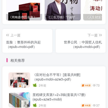
《周梅森作品全集》[共30册]
《三生万物》宁高宁（epub+mobi+azw3+pdf）
上一篇
下一篇
造脸 ：整形外科的兴起
世界公民 ：中国哲人信札
（epub+mobi+pdf）
（epub+mobi+pdf）
相关推荐
《应对社会不平等》[套装共8册]
（epub+mobi+azw3+pdf）
73
2年前
4.9
￥
里程碑文库第1+2+3辑(套装共17册)
(epub+azw3+mobi)
37
2年前
4.9
￥