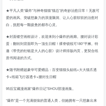
★平凡人类“爆炸”与神奇猫猫“猫总”的奇妙治愈日常！无敌可
爱的画风、突破想象力的浪漫脑洞、让人心脏软软的治愈对
白，抚慰每一颗疲惫的都市心灵。
★封面镂空画框设计，欢迎来到小爆炸的画廊。腰封设计彩
蛋：翻转到背面即为一顶生日帽！裸脊锁线可180°平摊。特
邀《带壳的牡蛎是大人的心脏》设计师排版内页，更契合纸
质书阅读的方式。
★随书附赠超豪华可爱赠品：百变猫猫头贴纸+大大猫爪透
卡+纸箱飞行器透卡+腰封生日帽
95后宝藏漫画家“爆炸日记”SHOU部漫画集。
“爆炸”是一个充满烦恼的普通人类，但她拥有一只想象出来