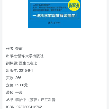
找回密码
|
免密登录
记住登录
登录
社交账号登录
作者
: 菠萝
出版社:
清华大学出版社
副标题:
医生也在读
出版年:
2015-9-1
页数:
266
定价:
39.00元
装帧:
平装
丛书:
李治中（菠萝）癌症科普
ISBN:
9787302412762