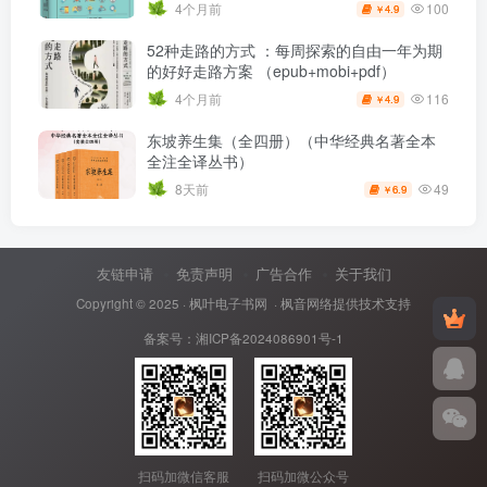
100
4个月前
4.9
￥
52种走路的方式 ：每周探索的自由一年为期
的好好走路方案 （epub+mobi+pdf）
116
4个月前
4.9
￥
东坡养生集（全四册）（中华经典名著全本
全注全译丛书）
49
8天前
6.9
￥
友链申请
免责声明
广告合作
关于我们
Copyright © 2025 ·
枫叶电子书网
· 枫音网络提供技术支持
备案号：
湘ICP备2024086901号-1
扫码加微信客服
扫码加微公众号