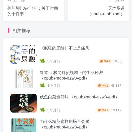
你的脚比头年轻 ：关于时间
天才肠道
的十件事
（epub+mobi+pdf）
（epub+mobi+pdf）
相关推荐
《疯狂的尿酸》不止是痛风
68
3个月前
4.9
￥
针道 ：极简针灸视域下的生命秘密
（epub+mobi+azw3+pdf）
113
1个月前
4.9
￥
咸鱼白菜也好味 （epub+mobi+azw3+pdf）
112
3个月前
4.9
￥
为什么精英这样用脑不会累
（epub+mobi+azw3+pdf）