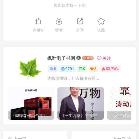
喜欢就支持一下吧
点赞
6
赞赏
分享
收藏
枫叶电子书网
关注
0
9791
0
3
63.7W+
这家伙很懒，什么都没有写...
《周梅森作品全集》[共30册]
《三生万物》宁高宁（epub+mobi+azw3+pdf）
上一篇
下一篇