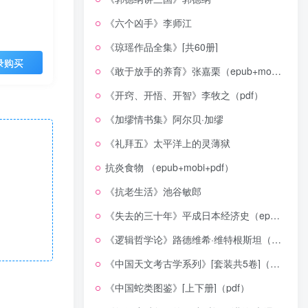
《六个凶手》李师江
《琼瑶作品全集》[共60册]
录购买
《敢于放手的养育》张嘉栗（epub+mobi+azw3+pdf）
《开窍、开悟、开智》李牧之（pdf）
《加缪情书集》阿尔贝·加缪
《礼拜五》太平洋上的灵薄狱
抗炎食物 （epub+mobi+pdf）
《抗老生活》池谷敏郎
《失去的三十年》平成日本经济史（epub+mobi+azw3+pdf）
《逻辑哲学论》路德维希·维特根斯坦（epub+mobi+azw3+pdf）
《中国天文考古学系列》[套装共5卷]（epub+mobi+azw3+pdf）
《中国蛇类图鉴》[上下册]（pdf）