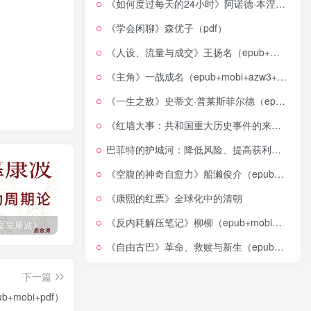
《如何度过每天的24小时》阿诺德·本涅特（epub+mobi+azw3+pdf）
《学会闲聊》森优子（pdf）
《人设、流量与成交》王扬名（epub+mobi+azw3+pdf）
《主角》一战成名（epub+mobi+azw3+pdf）
《一生之敌》史蒂文·普莱斯菲尔德（epub+mobi+azw3+pdf）
《红墙大事：共和国重大历史事件的来龙去脉》（全二册）（pdf）
巴菲特的护城河：降低风险、提高获利的股市真规则(epub+azw3+mobi)
《空腹的神奇自愈力》船濑俊介（epub+mobi+azw3+pdf）
《康熙的红票》全球化中的清朝
《反内耗解压笔记》柳柳（epub+mobi+azw3+pdf）
《人生财富靠康波》波动周期论（epub+mobi+azw3+pdf）
《人类新史》一次改写人类命运的尝试（epub+mobi+azw3+pdf）
《在峡江的转弯处》陈行甲
《自由古巴》革命、救赎与新生（epub+mobi+azw3+pdf）
下一篇
mobi+pdf）