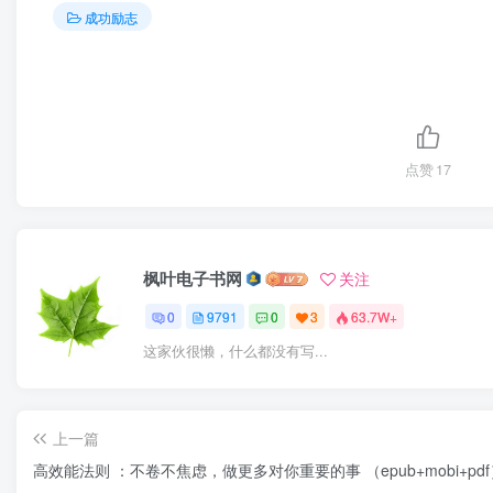
成功励志
点赞
17
枫叶电子书网
关注
0
9791
0
3
63.7W+
这家伙很懒，什么都没有写...
上一篇
高效能法则 ：不卷不焦虑，做更多对你重要的事 （epub+mobi+pdf