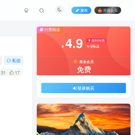
发布
开通会员
付费阅读
4.9
限时特惠
29.9
￥
￥
私信
黄金会员
免费
131
17
登录购买