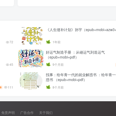
《人生缝补计划》孙宇（epub+mobi+azw3+
72
1年前
好运气制造手册 ：从碰运气到造运气
（epub+mobi+pdf）
45
9个月前
找事：给年青一代的就业解惑书 ：给年青
惑书 （epub+mobi+pdf）
111
8个月前
.9
免责声明
广告合作
关于我们