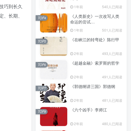
（epub+mobi+azw3+pdf）
技巧到长久
1年前
540人已阅读
定、长期、
《人类新史》一次改写人类
TOP4
命运的尝试
（epub+mobi+azw3+pdf）
1年前
501人已阅读
《在峡江的转弯处》陈行甲
TOP5
2年前
493人已阅读
《超越金融》索罗斯的哲学
TOP6
2年前
491人已阅读
《郭德纲讲三国》郭德纲
TOP7
2年前
481人已阅读
《六个凶手》李师江
TOP8
2年前
480人已阅读