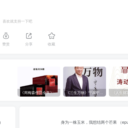
喜欢就支持一下吧
赞赏
分享
收藏
《周梅森作品全集》[共30册]
《三生万物》宁高宁（epub+mobi+azw3+pdf）
）
身为一株玉米，我想结两个芒果 （epub+