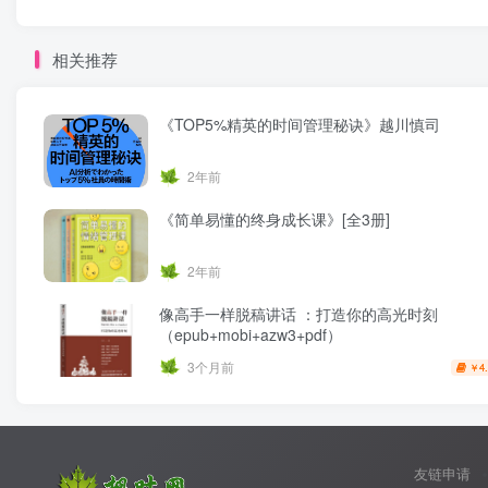
相关推荐
《TOP5%精英的时间管理秘诀》越川慎司
2年前
《简单易懂的终身成长课》[全3册]
2年前
像高手一样脱稿讲话 ：打造你的高光时刻
（epub+mobi+azw3+pdf）
3个月前
4
￥
友链申请