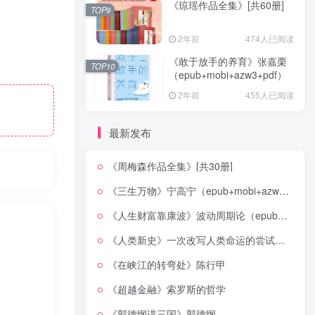
《琼瑶作品全集》[共60册]
TOP9
2年前
474人已阅读
《敢于放手的养育》张嘉栗
TOP10
（epub+mobi+azw3+pdf）
2年前
455人已阅读
最新发布
《周梅森作品全集》[共30册]
《三生万物》宁高宁（epub+mobi+azw3+pdf）
《人生财富靠康波》波动周期论（epub+mobi+azw3+pdf）
《人类新史》一次改写人类命运的尝试（epub+mobi+azw3+pdf）
《在峡江的转弯处》陈行甲
《超越金融》索罗斯的哲学
《郭德纲讲三国》郭德纲