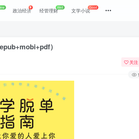
New
Well
Good
政治经济
经管理财
文学小说
b+mobi+pdf）
关注
登录
没有账号？立即注册