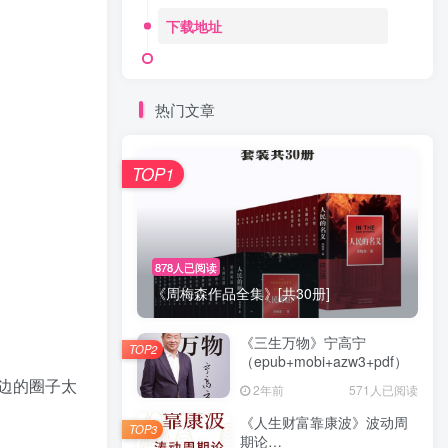
下载地址
热门文章
TOP1
878人已阅读
《周梅森作品全集》[共30册]
《三生万物》宁高宁
TOP2
（epub+mobi+azw3+pdf）
边的圈子太
2年前
571人已阅读
《人生财富靠康波》波动周
TOP3
期论