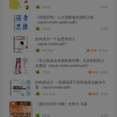
2年前
68
《强者思维》人之觉醒者的进阶之路
（epub+mobi+azw3+pdf）
1年前
58
如何成为一个会思考的人
（epub+mobi+pdf）
109
9个月前
4.9
￥
《早点知道会幸福的那些事》百岁奶奶的人
生建议（epub+mobi+azw3+pdf）
68
1年前
4.9
￥
结构表达力 ：高频场景下的职场表达解决方
案 （epub+mobi+pdf）
33
10个月前
4.9
￥
《激活你的学习脑》史蒂夫·马森
2年前
55