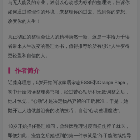
与无人能及的专业，独创以心动感为标准的整理法，告诉你
如何通过整理你的环境，来整理你的过去、找到你的梦想、
改变你的人生！
真正彻底的整理会让人的精神焕然一新。这是一本给万千读
者带来人生改变的整理奇书，值得推荐给所有想让人生变得
更轻盈和自信的人。
作者简介
近藤麻理惠，5岁开始阅读家居杂志ESSE和Orange Page，
初中开始阅读整理类书籍，经过苦心钻研和无数调整之后，
她才惊觉，“心动”才是决定物品弃留的正确标准，于是，她
抛开让人越做越沮丧的收纳技巧，自创“心动整理魔法”。
18岁开始担任整理顾问，曾经因整理过度而扭伤脖子就医，
即便如此，痊愈之后她想到的第一件事就是“终于能继续指导