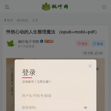
首页
成功励志
正文
怦然心动的人生整理魔法 （epub+mobi+pdf）
枫叶电子书网
关注
私信
6个月前更新
108
45
登录
没有账号？立即注册
用户名/手机号/邮箱
登录密码