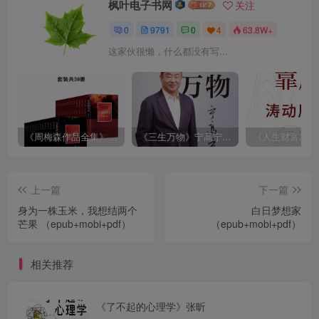
枫叶电子书网
关注
0
9791
0
4
63.8W+
这家伙很懒，什么都没有写...
《周梅森作品全集》[共30册]
《三生万物》宁高宁（epub+mobi+azw3+pdf）
上一篇
下一篇
身为一株玉米，我想结两个
白日梦想家
芒果 （epub+mobi+pdf）
（epub+mobi+pdf）
相关推荐
《了不起的心理学》张昕