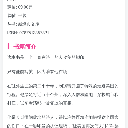
定价:
69.00元
装帧:
平装
丛书:
新经典文库
ISBN:
9787513357821
书籍简介
这本书是一个一直在路上的人收集的脚印
只有他能写就，因为唯有他在场——
在驻外生涯的第二个十年，刘骁骞开启了特殊的走遍美国的
行程。他踏足将近五十个州，深入人群和险地，穿梭城市和
村庄，试图看清那些被笼罩的真相。
他是长期徘徊此地的路人，得以冷静而精准地触摸这个国家
的伤口：在一触即发的抗议现场，“让美国再次伟大”和“种族