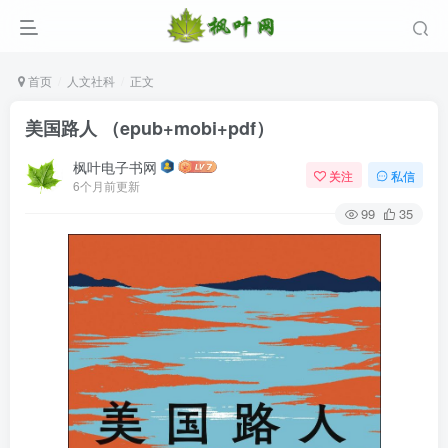
首页
人文社科
正文
美国路人 （epub+mobi+pdf）
枫叶电子书网
关注
私信
6个月前更新
99
35
登录
没有账号？立即注册
用户名/手机号/邮箱
登录密码