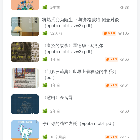
2年前
38
将熟悉变为陌生 ：与齐格蒙特·鲍曼对谈
（epub+mobi+azw3+pdf）
105
32天前
4.9
￥
《瘟疫的故事》霍德华・马凯尔
（epub+mobi+azw3+pdf）
66
1年前
4.9
￥
《门多萨药典》世界上最神秘的书系列
（pdf）
64
1年前
4.9
￥
《逻辑》金岳霖
2年前
60
停止你的精神内耗（epub+mobi+pdf）
45
10个月前
4.9
￥