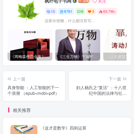
枫叶电子书网
关注
15
9791
0
3
63.7W+
这家伙很懒，什么都没有写...
《周梅森作品全集》[共30册]
《三生万物》宁高宁（epub+mobi+azw3+pdf）
上一篇
下一篇
具身智能 ：人工智能的下一
妇人杨氏之“复活” ：十八世
个浪潮 （epub+mobi+pdf）
纪中国的法律与社会
（epub+mobi+pdf）
相关推荐
《这才是数学》四则运算