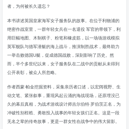
者，为何被长久遗忘？
本书讲述英国皇家海军女子服务队的故事。在位于利物浦的
绝密作战室里，一群年轻女兵在一名退役 军官的带领下，利
用巨幅地图、木制棋子、粉笔和橡皮筋，以一场场游戏模拟
英军舰队与德军潜艇的海上战斗，推演制胜战术，最终助力
一举击败德国U艇，促成德国战败，深刻影响了历史。然
而，半个多世纪以来，女子服务队在二战中的贡献从未得到
公开表彰，被众人所忽略。
作者西蒙·帕金挖掘资料，采集亲历者口述，以宏阔视野、生
动文笔、紧张叙事，重现风起云涌的海战现场，还原埋没已
久的幕后真相，为战术游戏设计师吉尔伯特·罗伯茨正名，为
冲破性别桎梏、勇敢投入战事的年轻女孩们正名。这是一段
无名之辈的传奇故事，更是一群女性在战争中的伟大留影。