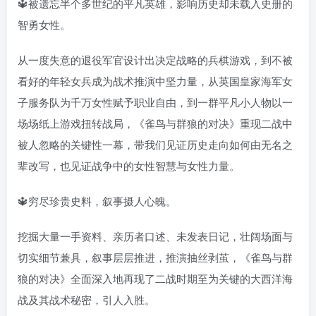
🔱被遗忘半个多世纪的平凡英雄，影响历史却未载入史册的
智勇女性。
从一度失意的退役军官设计出决定战略的兵棋游戏，到不被
看好的年轻女兵成为战术推演中坚力量，从英国皇家海军女
子服务队为千万女性赋予职业自由，到一群平凡小人物以一
场场纸上游戏扭转战局，《雀鸟与群狼的对决》重现二战中
被人忽略的关键性一幕，带我们见证历史走向如何由无名之
辈改写，也见证战争中的女性智慧与女性力量。
🔱穷尽珍贵史料，叙事摄人心魄。
挖掘大量一手资料、亲历者口述、未发表日记，壮阔场面与
切实细节兼具，叙事层层推进，推演抽丝剥茧，《雀鸟与群
狼的对决》全面深入地再现了二战时期至为关键的大西洋海
战及其战术秘密，引人入胜。