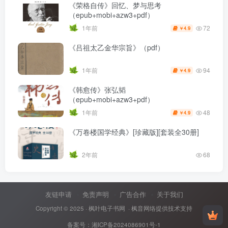
《荣格自传》回忆、梦与思考
（epub+mobi+azw3+pdf）
72
1年前
4.9
￥
《吕祖太乙金华宗旨》（pdf）
94
1年前
4.9
￥
《韩愈传》张弘韬
（epub+mobi+azw3+pdf）
48
1年前
4.9
￥
《万卷楼国学经典》[珍藏版][套装全30册]
2年前
68
友链申请
免责声明
广告合作
关于我们
Copyright © 2025 ·
枫叶电子书网
· 枫音网络提供技术支持
备案号：
湘ICP备2024086901号-1