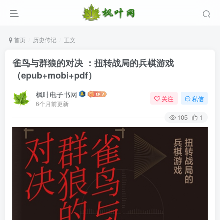
首页
历史传记
正文
雀鸟与群狼的对决 ：扭转战局的兵棋游戏
（epub+mobi+pdf）
枫叶电子书网
关注
私信
6个月前更新
105
1
登录
没有账号？立即注册
用户名/手机号/邮箱
登录密码