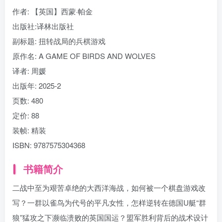
作者
: 【英国】西蒙·帕金
出版社:
译林出版社
副标题:
扭转战局的兵棋游戏
原作名:
A GAME OF BIRDS AND WOLVES
译者
: 周媛
出版年:
2025-2
页数:
480
定价:
88
装帧:
精装
ISBN:
9787575304368
书籍简介
二战中至为艰苦卓绝的大西洋海战，如何被一个棋盘游戏改
写？一群以雀鸟为代号的平凡女性，怎样逆转在德国U艇“群
狼”猛攻之下濒临溃败的英国国运？盟军胜利背后的战术设计