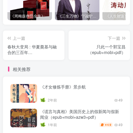
《周梅森作品全集》[共30册]
《三生万物》宁高宁（epub+mobi+azw3+pdf）
上一篇
下一篇
春秋大变局 : 华夏奠基与融
只此一个郭宝昌
合的三百年
（epub+mobi+pdf）
（epub+mobi+pdf）
相关推荐
《才女修炼手册》景步航
2年前
49
《谎言与真相》美国历史上的假新闻与假新
闻业（epub+mobi+azw3+pdf）
49
1年前
4.9
￥