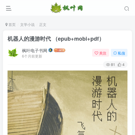
首页
文学小说
正文
机器人的漫游时代 （epub+mobi+pdf）
枫叶电子书网
关注
私信
6个月前更新
81
4
登录
没有账号？立即注册
用户名/手机号/邮箱
登录密码