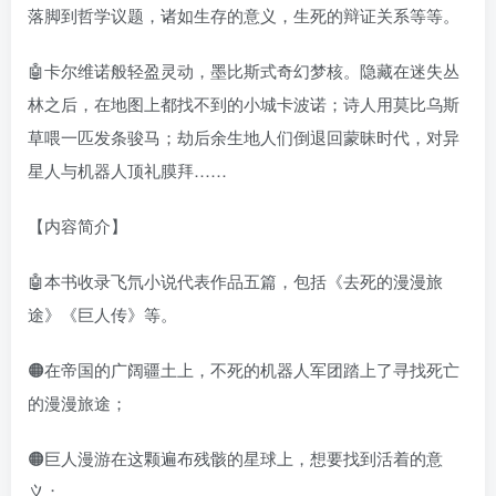
落脚到哲学议题，诸如生存的意义，生死的辩证关系等等。
🤖卡尔维诺般轻盈灵动，墨比斯式奇幻梦核。隐藏在迷失丛
林之后，在地图上都找不到的小城卡波诺；诗人用莫比乌斯
草喂一匹发条骏马；劫后余生地人们倒退回蒙昧时代，对异
星人与机器人顶礼膜拜……
【内容简介】
🤖本书收录飞氘小说代表作品五篇，包括《去死的漫漫旅
途》《巨人传》等。
🟠在帝国的广阔疆土上，不死的机器人军团踏上了寻找死亡
的漫漫旅途；
🟠巨人漫游在这颗遍布残骸的星球上，想要找到活着的意
义；