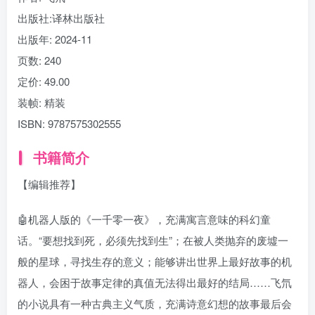
出版社:
译林出版社
出版年:
2024-11
页数:
240
定价:
49.00
装帧:
精装
ISBN:
9787575302555
书籍简介
【编辑推荐】
🤖机器人版的《一千零一夜》，充满寓言意味的科幻童
话。“要想找到死，必须先找到生”；在被人类抛弃的废墟一
般的星球，寻找生存的意义；能够讲出世界上最好故事的机
器人，会困于故事定律的真值无法得出最好的结局……飞氘
的小说具有一种古典主义气质，充满诗意幻想的故事最后会