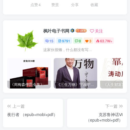
点赞
4
赞赏
分享
收藏
枫叶电子书网
关注
15
9791
0
3
63.7W+
这家伙很懒，什么都没有写...
《周梅森作品全集》[共30册]
《三生万物》宁高宁（epub+mobi+azw3+pdf）
上一篇
下一篇
夜行者 （epub+mobi+pdf）
克苏鲁神话Ⅵ
（epub+mobi+pdf）