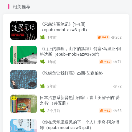
相关推荐
《宋慈洗冤笔记》[1-4册]
（epub+mobi+azw3+pdf）
202
1年前
4.9
￥
《山上的狐狸，山下的狐狸》何塞•马里亚•阿
格达斯（epub+mobi+azw3+pdf）
71
1年前
4.9
￥
《吃鲷鱼让我打嗝》杰西·艾森伯格
2年前
72
日本治愈系新晋热门作家：青山美智子的“爱
之书”（共五册）
63
2个月前
4.9
￥
《你在天堂里遇见的下一个人》米奇·阿尔博
姆（epub+mobi+azw3+pdf）