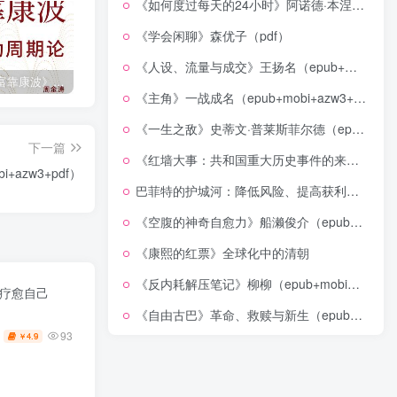
《如何度过每天的24小时》阿诺德·本涅特（epub+mobi+azw3+pdf）
《学会闲聊》森优子（pdf）
《人设、流量与成交》王扬名（epub+mobi+azw3+pdf）
《人生财富靠康波》波动周期论（epub+mobi+azw3+pdf）
《人类新史》一次改写人类命运的尝试（epub+mobi+azw3+pdf）
《在峡江的转弯处》陈行甲
《主角》一战成名（epub+mobi+azw3+pdf）
《一生之敌》史蒂文·普莱斯菲尔德（epub+mobi+azw3+pdf）
下一篇
《红墙大事：共和国重大历史事件的来龙去脉》（全二册）（pdf）
azw3+pdf）
巴菲特的护城河：降低风险、提高获利的股市真规则(epub+azw3+mobi)
《空腹的神奇自愈力》船濑俊介（epub+mobi+azw3+pdf）
《康熙的红票》全球化中的清朝
《反内耗解压笔记》柳柳（epub+mobi+azw3+pdf）
，疗愈自己
《自由古巴》革命、救赎与新生（epub+mobi+azw3+pdf）
93
4.9
￥