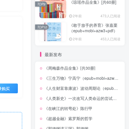
《琼瑶作品全集》[共60册]
TOP9
2年前
473人已阅读
《敢于放手的养育》张嘉栗
TOP10
（epub+mobi+azw3+pdf）
2年前
453人已阅读
最新发布
《周梅森作品全集》[共30册]
《三生万物》宁高宁（epub+mobi+azw3+pdf）
《人生财富靠康波》波动周期论（epub+mobi+azw3+pdf）
录购买
《人类新史》一次改写人类命运的尝试（epub+mobi+azw3+pdf）
《在峡江的转弯处》陈行甲
《超越金融》索罗斯的哲学
《郭德纲讲三国》郭德纲