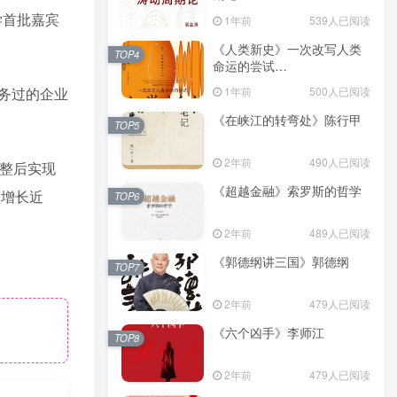
（epub+mobi+azw3+pdf）
学首批嘉宾
1年前
539人已阅读
《人类新史》一次改写人类
TOP4
命运的尝试
（epub+mobi+azw3+pdf）
1年前
500人已阅读
务过的企业
《在峡江的转弯处》陈行甲
TOP5
2年前
490人已阅读
调整后实现
《超越金融》索罗斯的哲学
额增长近
TOP6
2年前
489人已阅读
《郭德纲讲三国》郭德纲
TOP7
2年前
479人已阅读
《六个凶手》李师江
TOP8
2年前
479人已阅读