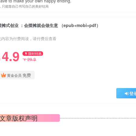
ave to make your own happy ending.
，只能靠自己书写自己的美好结局
摆摊式创业 ：会摆摊就会做生意 （epub+mobi+pdf）
此内容为付费阅读，请付费后查看
4.9
限时特惠
29.9
￥
￥
免费
黄金会员
登
文章版权声明