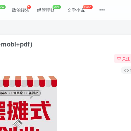
New
Well
Good
政治经济
经管理财
文学小说
obi+pdf）
关注
登录
没有账号？立即注册