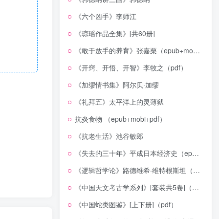
《六个凶手》李师江
《琼瑶作品全集》[共60册]
《敢于放手的养育》张嘉栗（epub+mobi+azw3+pdf）
《开窍、开悟、开智》李牧之（pdf）
《加缪情书集》阿尔贝·加缪
《礼拜五》太平洋上的灵薄狱
抗炎食物 （epub+mobi+pdf）
《抗老生活》池谷敏郎
《失去的三十年》平成日本经济史（epub+mobi+azw3+pdf）
《逻辑哲学论》路德维希·维特根斯坦（epub+mobi+azw3+pdf）
《中国天文考古学系列》[套装共5卷]（epub+mobi+azw3+pdf）
《中国蛇类图鉴》[上下册]（pdf）