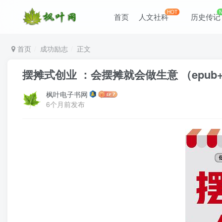
HOT
首页
人文社科
历史传记
首页
成功励志
正文
摆摊式创业 ：会摆摊就会做生意 （epub+m
枫叶电子书网
6个月前发布