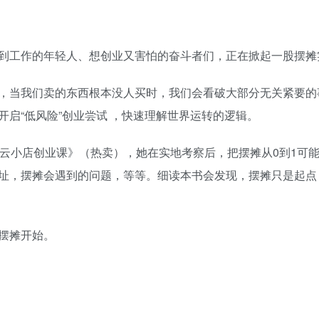
到工作的年轻人、想创业又害怕的奋斗者们，正在掀起一股摆摊
，当我们卖的东西根本没人买时，我们会看破大部分无关紧要的
启“低风险”创业尝试 ，快速理解世界运转的逻辑。
碧云小店创业课》（热卖），她在实地考察后，把摆摊从0到1可
址，摆摊会遇到的问题，等等。细读本书会发现，摆摊只是起点
摆摊开始。