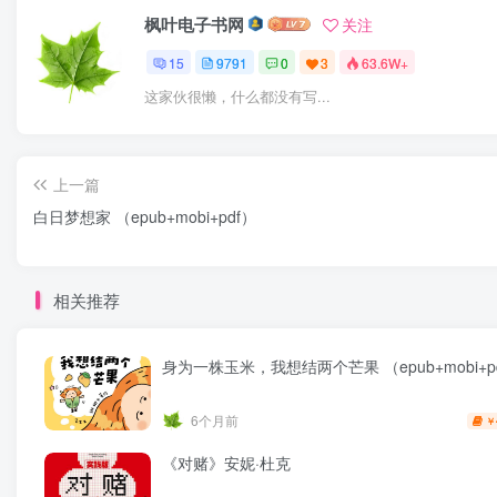
枫叶电子书网
关注
15
9791
0
3
63.6W+
这家伙很懒，什么都没有写...
上一篇
白日梦想家 （epub+mobi+pdf）
相关推荐
身为一株玉米，我想结两个芒果 （epub+mobi+p
6个月前
￥
《对赌》安妮·杜克