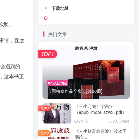
下载地址
实验。
热门文章
事情，直达
TOP1
能会遇到的
，这本书正
875人已阅读
《周梅森作品全集》[共30册]
《三生万物》宁高宁
TOP2
（epub+mobi+azw3+pdf）
2年前
569人已阅读
《人生财富靠康波》波动周
TOP3
期论