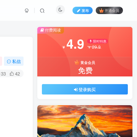
发布
开通会员
付费阅读
4.9
限时特惠
29.9
￥
￥
私信
黄金会员
免费
133
42
登录购买