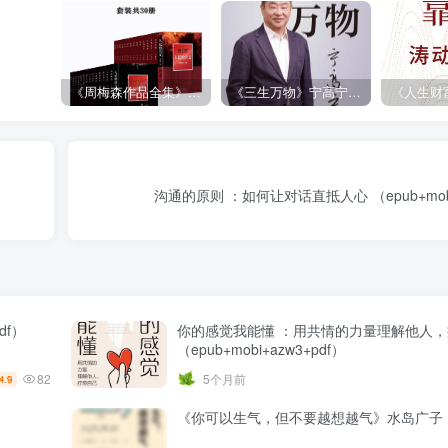
《周梅森作品全集》[共30册]
《三生万物》宁高宁（epub+mobi+azw3+pdf）
沟通的原则 ：如何让对话直抵人心 （epub+mobi+
df）
你的感觉我能懂 ：用共情的力量理解他人
（epub+mobi+azw3+pdf）
82
5个月前
4.9
《你可以生气，但不要越想越气》水岛广子