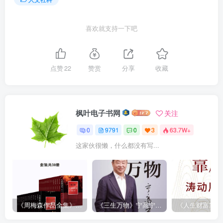
喜欢就支持一下吧
点赞
22
赞赏
分享
收藏
枫叶电子书网
关注
0
9791
0
3
63.7W+
这家伙很懒，什么都没有写...
《周梅森作品全集》[共30册]
《三生万物》宁高宁（epub+mobi+azw3+pdf）