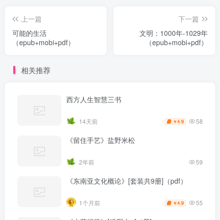
上一篇
下一篇
可能的生活
文明：1000年-1029年
（epub+mobi+pdf）
（epub+mobi+pdf）
相关推荐
西方人生智慧三书
58
14天前
4.9
￥
《留住手艺》盐野米松
2年前
59
《东南亚文化概论》[套装共9册]（pdf）
55
1个月前
4.9
￥