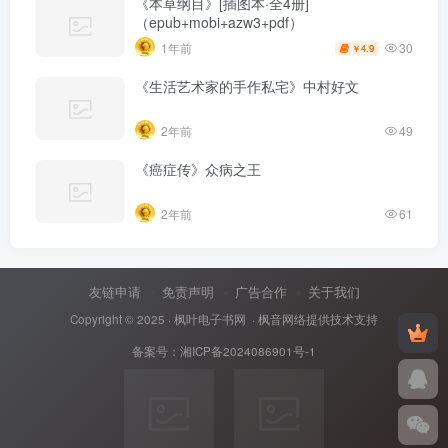
《本草纲目》[插图本·全4册]
（epub+mobi+azw3+pdf）
30
1年前
4.9
￥
《生活艺术家的手作私宅》中村好文
2年前
49
《癌症传》众病之王
2年前
61
友链申请
免责声明
广告合作
关于我们
Copyright © 2025 ·
枫叶电子书网
· 枫音网络提供技术支持
备案号：
湘ICP备2024086901号-1