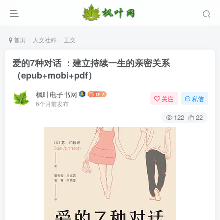
首页
人文社科
正文
爱的7种对话 ：建立持续一生的亲密关系
（epub+mobi+pdf）
枫叶电子书网
关注
私信
6个月前发布
122
22