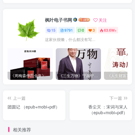
枫叶电子书网
关注
15
9791
0
3
63.6W+
这家伙很懒，什么都没有写...
《周梅森作品全集》[共30册]
《三生万物》宁高宁（epub+mobi+azw3+pdf）
上一篇
下一篇
团圆记 （epub+mobi+pdf）
香尘灭 ：宋词与宋人
（epub+mobi+pdf）
相关推荐