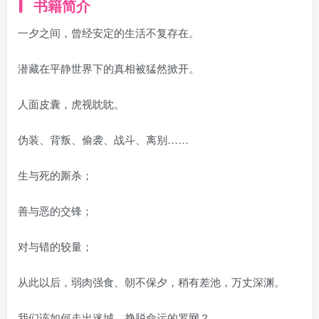
书籍简介
一夕之间，曾经安定的生活不复存在。
潜藏在平静世界下的真相被猛然掀开。
人面皮囊，虎视眈眈。
伪装、背叛、偷袭、战斗、离别……
生与死的厮杀；
善与恶的交锋；
对与错的较量；
从此以后，弱肉强食、朝不保夕，稍有差池，万丈深渊。
我们该如何走出迷城，挣脱命运的罗网？