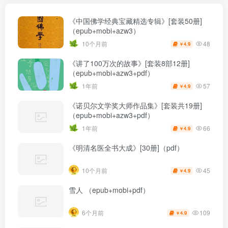
《中国佛学经典宝藏精选专辑》[套装50册]
（epub+mobi+azw3）
48
10个月前
4.9
￥
《讲了100万次的故事》[套装8部12册]
（epub+mobi+azw3+pdf）
57
1年前
4.9
￥
《诺贝尔文学奖大师作品集》[套装共19册]
（epub+mobi+azw3+pdf）
66
1年前
4.9
￥
《明清名医全书大成》[30册]（pdf）
45
10个月前
4.9
￥
雪人 （epub+mobi+pdf）
109
6个月前
4.9
￥