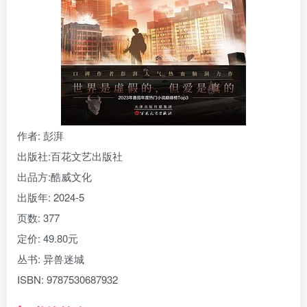
找回密码
|
免密登录
记住登录
登录
社交账号登录
作者
: 彭湃
出版社:
百花文艺出版社
出品方:
酷威文化
出版年:
2024-5
页数:
377
定价:
49.80元
丛书:
异兽迷城
ISBN:
9787530687932