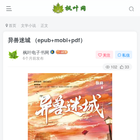
首页
文学小说
正文
异兽迷城 （epub+mobi+pdf）
枫叶电子书网
关注
私信
6个月前发布
102
33
登录
没有账号？立即注册
用户名/手机号/邮箱
登录密码