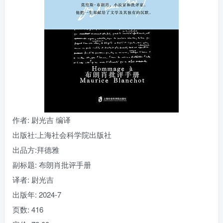
找回密码
|
免密登录
记住登录
登录
社交账号登录
作者
: 尉光吉 编译
出版社:
上海社会科学院出版社
出品方:
拜德雅
副标题:
布朗肖批评手册
译者
: 尉光吉
出版年:
2024-7
页数:
416