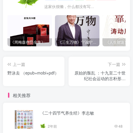
这家伙很懒，什么都没有写...
《周梅森作品全集》[共30册]
《三生万物》宁高宁（epub+mobi+azw3+pdf）
上一篇
下一篇
野泳去 （epub+mobi+pdf）
原始的叛乱 ：十九至二十世
纪社会运动的古朴形式
（epub+mobi+pdf）
相关推荐
《二十四节气养生经》李志敏
2年前
48