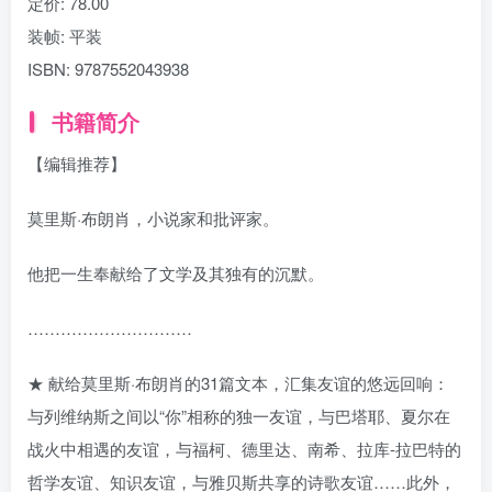
定价:
78.00
装帧:
平装
ISBN:
9787552043938
书籍简介
【编辑推荐】
莫里斯·布朗肖，小说家和批评家。
他把一生奉献给了文学及其独有的沉默。
…………………………
★ 献给莫里斯·布朗肖的31篇文本，汇集友谊的悠远回响：
与列维纳斯之间以“你”相称的独一友谊，与巴塔耶、夏尔在
战火中相遇的友谊，与福柯、德里达、南希、拉库-拉巴特的
哲学友谊、知识友谊，与雅贝斯共享的诗歌友谊……此外，