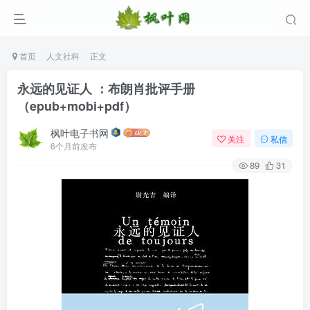
首页
人文社科
正文
永远的见证人 ：布朗肖批评手册
（epub+mobi+pdf）
枫叶电子书网
关注
私信
6个月前发布
89
31
登录
没有账号？立即注册
用户名/手机号/邮箱
登录密码