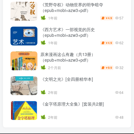
《荒野夺权》动物世界的明争暗夺
（epub+mobi+azw3+pdf）
57
1年前
4.9
￥
《西方艺术》一部视觉的历史
（epub+mobi+azw3+pdf）
62
1年前
4.9
￥
原来漫画这么有趣（共13册）
（epub+mobi+azw3+pdf）
32
2个月前
9.9
￥
《文明之光》[全四册精华本]
2年前
64
《金字塔原理大全集》[套装共2册]
2年前
48